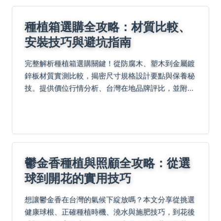
種植箱選購全攻略：材質比較、
安裝技巧與避坑指南
完整解析種植箱選購關鍵！從防腐木、塑木到金屬鍍
鋅板材質實測比較，揭密尺寸規格設計要點與保養秘
技。提供價位行情分析、台灣在地品牌評比，並附
DIY改造方案與終極檢查清單。避免排水不良、材質
裂化等慘痛教訓，快速掌握種植箱挑選訣竅，讓你的
居家種植事...
鬱金香種植與照顧全攻略：從選
球到開花的實用技巧
想讓鬱金香在台灣的氣候下綻放嗎？本文分享從挑選
健康球根、正確種植時機、澆水與施肥技巧，到花後