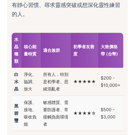
有靜心習慣、尋求靈感突破或想深化靈性練習
的人。
水
晶
核心能
初學者友善
大致價格
適合族群
種
量特質
度
帶 (台幣)
類
白
淨化、
所有人，特別
$200 -
水
協調、
是初學者、思
★★★★★
$10,000+
晶
放大
緒混亂者
保護、
敏感體質、需
黑
接地、
要防護者、常
$500 -
碧
★★★★☆
吸收負
接觸負面環境
$3,000
璽
能
者