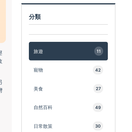
分類
旅遊
11
壓
效
寵物
42
另
美食
27
灣
自然百科
49
日常散策
30