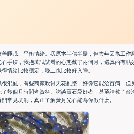
改善睡眠、平衡情緒。我原本半信半疑，但去年因為工作
光石手鍊，我抱著試試看的心態戴了兩個月，還真的有點
覺得情緒比較穩定，晚上也比較好入睡。
訊很混亂，有些商家吹得天花亂墜，好像它能治百病；但
花了幾個月時間查資料、訪談寶石愛好者，甚至請教了台
避開常見坑洞，真正了解黃月光石能為你做什麼。