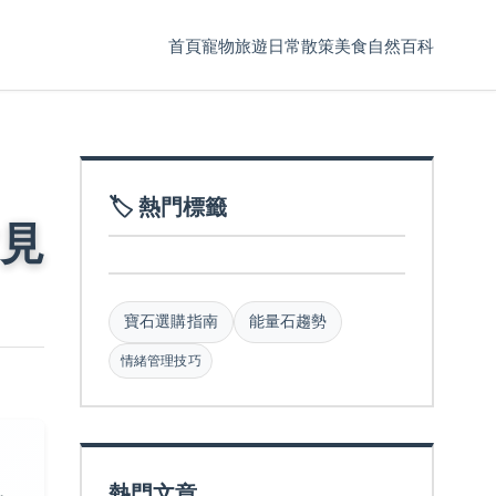
首頁
寵物
旅遊
日常散策
美食
自然百科
🏷️ 熱門標籤
見
寶石選購指南
能量石趨勢
情緒管理技巧
熱門文章
，