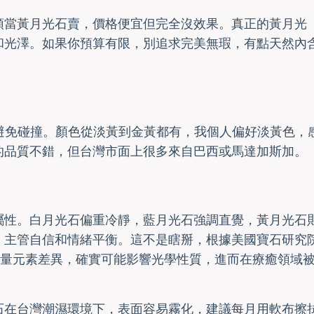
頭當黃月光石賣，價格便宜但完全沒效果。真正的黃月光
和光澤。如果你預算有限，別追求完美無瑕，有點天然內
要避免碰撞。顏色從淡黃到金黃都有，我個人偏好淡黃色，
的品質不錯，但台灣市面上很多來自巴西或馬達加斯加。
屬性。白月光石偏重冷靜，藍月光石強調直覺，黃月光石
，主管自信和情緒平衡。這不是瞎掰，根據美國寶石研究
微量元素差異，確實可能影響光學性質，進而在療癒領域
石在台灣潮濕環境下，表面容易霧化，建議每月用軟布擦