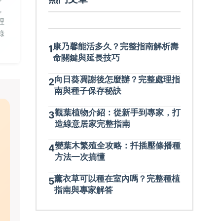
，
裡
錄
康乃馨能活多久？完整指南解析壽
1
命關鍵與延長技巧
向日葵凋謝後怎麼辦？完整處理指
2
南與種子保存秘訣
觀葉植物介紹：從新手到專家，打
3
造綠意居家完整指南
變葉木繁殖全攻略：扦插壓條播種
4
方法一次搞懂
薰衣草可以種在室內嗎？完整種植
5
指南與專家解答