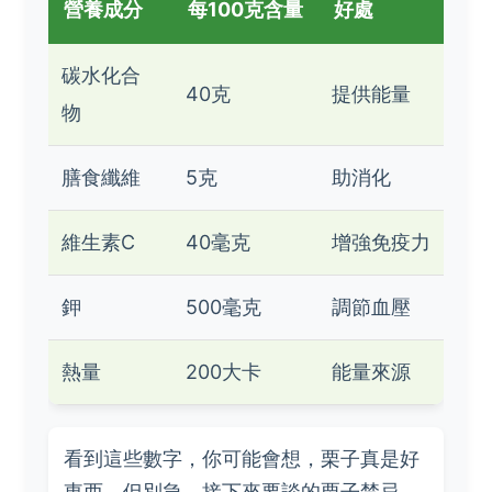
營養成分
每100克含量
好處
碳水化合
40克
提供能量
物
膳食纖維
5克
助消化
維生素C
40毫克
增強免疫力
鉀
500毫克
調節血壓
熱量
200大卡
能量來源
看到這些數字，你可能會想，栗子真是好
東西。但別急，接下來要談的栗子禁忌，