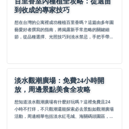
百里香室內種植全攻略：從選苗
到收成的專家技巧
想在台灣的公寓裡成功種植百里香嗎？這篇由多年園
藝愛好者撰寫的指南，將揭露新手常忽略的關鍵細
節，從品種選擇、光照技巧到澆水禁忌，手把手帶你
避開所有失敗陷阱，享受現採現用的香草樂趣。
淡水觀潮廣場：免費24小時開
放，周邊景點美食全攻略
想知道淡水觀潮廣場有什麼好玩嗎？這裡免費且24
小時不打烊，不只觀潮還能探索必去景點如觀潮廣場
活動，周邊精華包括淡水紅毛城、海關碼頭園區，住
宿推薦承億文旅及將捷金鬱金香酒店，更別錯過在地