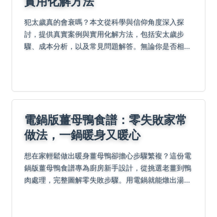
實用化解方法
犯太歲真的會衰嗎？本文從科學與信仰角度深入探
討，提供真實案例與實用化解方法，包括安太歲步
驟、成本分析，以及常見問題解答。無論你是否相信
命理，都能獲得全面指南，幫助你理性面對太歲年。
電鍋版薑母鴨食譜：零失敗家常
做法，一鍋暖身又暖心
想在家輕鬆做出暖身薑母鴨卻擔心步驟繁複？這份電
鍋版薑母鴨食譜專為廚房新手設計，從挑選老薑到鴨
肉處理，完整圖解零失敗步驟。用電鍋就能燉出湯濃
肉嫩的經典滋味，冬天進補再也不求人！