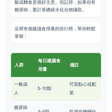
飯或麵食是個好主意。但記得，如果你有
糖尿病，要計算總碳水化合物攝取。
這裡有個建議食用量的排行榜，幫你輕鬆
掌握：
每日建議食
人群
備註
用量
一般成
可當點心或配
5-10顆
人
菜
糖尿病
3-5顆
監測血糖變化