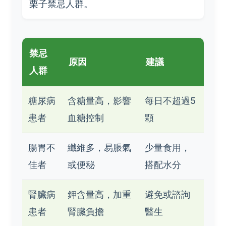
栗子禁忌人群。
禁忌
原因
建議
人群
糖尿病
含糖量高，影響
每日不超過5
患者
血糖控制
顆
腸胃不
纖維多，易脹氣
少量食用，
佳者
或便秘
搭配水分
腎臟病
鉀含量高，加重
避免或諮詢
患者
腎臟負擔
醫生