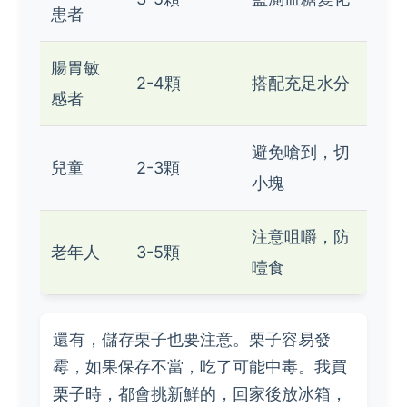
患者
腸胃敏
2-4顆
搭配充足水分
感者
避免嗆到，切
兒童
2-3顆
小塊
注意咀嚼，防
老年人
3-5顆
噎食
還有，儲存栗子也要注意。栗子容易發
霉，如果保存不當，吃了可能中毒。我買
栗子時，都會挑新鮮的，回家後放冰箱，