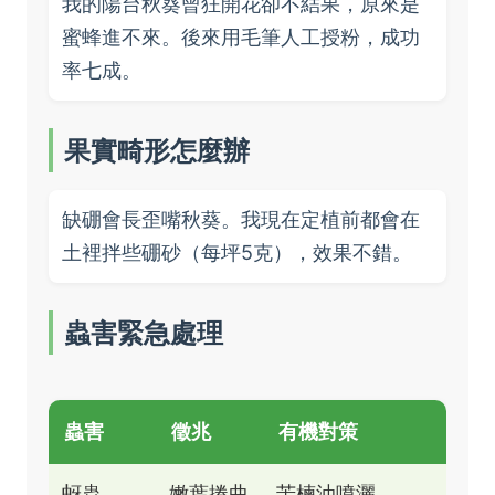
我的陽台秋葵曾狂開花卻不結果，原來是
蜜蜂進不來。後來用毛筆人工授粉，成功
率七成。
果實畸形怎麼辦
缺硼會長歪嘴秋葵。我現在定植前都會在
土裡拌些硼砂（每坪5克），效果不錯。
蟲害緊急處理
蟲害
徵兆
有機對策
蚜蟲
嫩葉捲曲
苦楝油噴灑