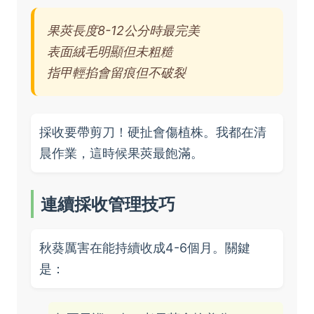
果莢長度8-12公分時最完美
表面絨毛明顯但未粗糙
指甲輕掐會留痕但不破裂
採收要帶剪刀！硬扯會傷植株。我都在清
晨作業，這時候果莢最飽滿。
連續採收管理技巧
秋葵厲害在能持續收成4-6個月。關鍵
是：