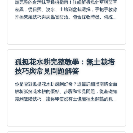
最完整的台灣抹草種植指南！詳細解析魚針草與艾草
差異，從日照、澆水、土壤到盆栽選擇，手把手教你
扦插繁殖技巧與病蟲害防治。包含採收時機、傳統淨
身應用方式及常見QA解答，幫助你在陽台成功種植
民俗避邪植物。
孤挺花水耕完整教學：無土栽培
技巧與常見問題解答
你是否對孤挺花水耕感到好奇？這篇詳細指南將全面
解析孤挺花水耕的優點、步驟和常見問題，從基礎知
識到進階技巧，讓你即使沒有土也能種出鮮豔的孤挺
花。我們分享個人經驗和專業建議，幫助你避免常見
錯誤，享受園藝樂趣。內容包括材料準備、日常養
護、疑難解答...