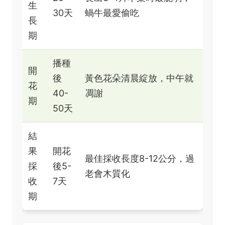
生
30天
蝸牛最愛偷吃
長
期
播種
開
後
黃色花朵清晨綻放，中午就
花
40-
凋謝
期
50天
結
果
開花
最佳採收長度8-12公分，過
採
後5-
老會木質化
收
7天
期