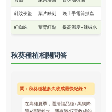
斜紋夜盜
葉片缺刻
晚上手電筒抓蟲
紅蜘蛛
葉背紅點
提高濕度+辣椒水
秋葵種植相關問答
問：秋葵種植多久收成最快紀錄？
在高雄夏季，選清福品種+黑網降
溫+滴灌給水，我有過47天收成的