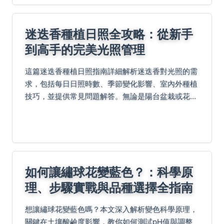
迷迭香種植日照全攻略：從新手
到高手的完美光照管理
這篇迷迭香種植日照指南詳細解析迷迭香對光照的需
求，包括每日日照時數、季節變化影響、室內外種植
技巧，並提供常見問題解答。無論是陽台盆栽或花園
栽培，都能學會如何透過日照管理讓迷迭香生長茂
盛，避免常見錯誤。實用內容涵蓋從基礎到進階，幫
助您輕鬆打造...
如何讓繡球花變藍色？：科學原
理、步驟實戰與品種選擇全指南
想讓繡球花變藍色嗎？本文深入解析變色科學原理，
關鍵在土壤酸鹼度影響，教你如何測試pH值與調整