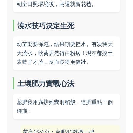
到全日照環境後，兩週就冒花苞。
澆水技巧決定生死
幼苗期要保濕，結果期要控水。有次我天
天澆水，秋葵居然得白粉病！現在都摸土
表乾了才澆，反而長得更健壯。
土壤肥力實戰心法
基肥我用腐熟雞糞混稻殼，追肥重點三個
時期：
苗高15公分：台肥43號撒一把