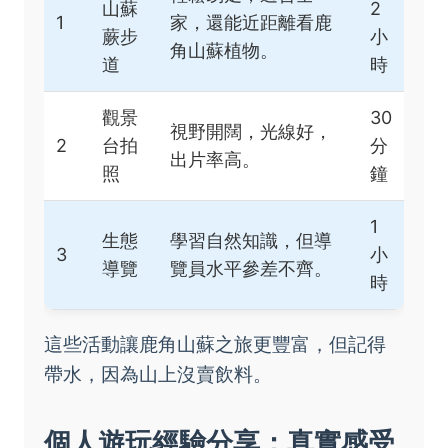
山蘇
2
1
家，還能近距離看鹿
蕨步
小
角山蘇植物。
道
時
觀景
30
視野開闊，光線好，
2
台拍
分
出片率高。
照
鐘
1
生態
學習自然知識，但導
3
小
導覽
覽員水平參差不齊。
時
這些活動讓鹿角山蘇之旅更豐富，但記得
帶水，因為山上沒賣飲料。
個人遊玩經驗分享：真實感受