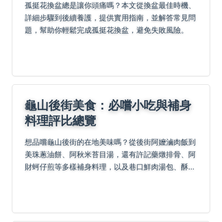
孤挺花換盆總是讓你頭痛嗎？本文從換盆最佳時機、
詳細步驟到後續養護，提供實用指南，並解答常見問
題，幫助你輕鬆完成孤挺花換盆，避免失敗風險。
龜山後街美食：必嚐小吃與補身
料理評比總覽
想品嚐龜山後街的在地美味嗎？從後街阿嬤滷肉飯到
美珠蔥油餅、阿秋米苔目湯，還有許記藥燉排骨、阿
財蚵仔煎等多樣補身料理，以及巷口鮮肉湯包、酥炸
臭豆腐等經典小吃，本評比帶你探索隱藏巷弄美食，
滿足味蕾饗宴！