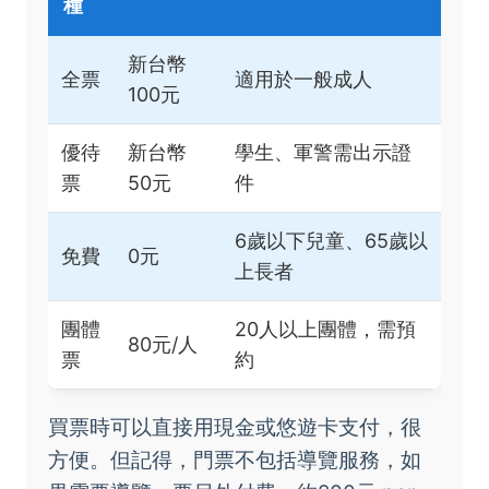
種
新台幣
全票
適用於一般成人
100元
優待
新台幣
學生、軍警需出示證
票
50元
件
6歲以下兒童、65歲以
免費
0元
上長者
團體
20人以上團體，需預
80元/人
票
約
買票時可以直接用現金或悠遊卡支付，很
方便。但記得，門票不包括導覽服務，如