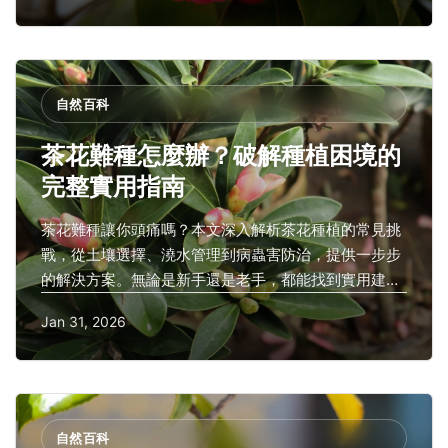
自然百科
茶花難種怎麼辦？破解種植困境的
完整實用指南
茶花難種讓你頭痛嗎？本文深入解析茶花種植的常見挑
戰，從土壤選擇、澆水管理到病蟲害防治，提供一步步
的解決方案。無論是新手還是老手，都能找到實用建
議，幫助你成功培育出美麗的茶花。
Jan 31, 2026
自然百科