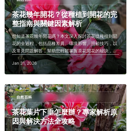
茶花幾年開花？從種植到開花的完
整指南與關鍵因素解析
想知道茶花幾年開花嗎？本文深入探討茶花從種植到開
花的全過程，包括品種差異、環境影響、照顧技巧，以
及常見問題解答，幫助您輕鬆掌握茶花開花的秘訣，解
決等待開花的焦慮。
Jan 31, 2026
自然百科
茶花葉片下垂怎麼辦？專家解析原
因與解決方法全攻略