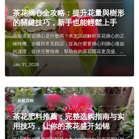
茶花摘心全攻略：提升花量與樹形
的關鍵技巧，新手也能輕鬆上手
你知道茶花摘心是什麼嗎？本文詳細解析茶花摘心的正
確時機、步驟與常見錯誤，從為什麼要摘心到摘心後如
何護理，提供完整指南，幫助你的茶花開花更茂盛、樹
形更美觀，解決園藝愛好者的所有疑惑。
Jan 31, 2026
自然百科
茶花肥料推薦：完整选购指南与实
用技巧，让你的茶花盛开如锦