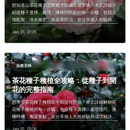
想知道山茶花種子怎麼種才能成功發芽嗎？本文詳細介
紹從種子選擇、處理、播種到照顧的每一步驟，包括土
壤配製、澆水施肥、病蟲害防治，並分享個人經驗與常
見問題解答。無論您是新手還是老手，都能輕鬆學會山
Jan 31, 2026
茶花種子怎麼種，讓您的花園綻放美麗花朵。內容基於
權威資源，提供實用技巧，解決種植過程中的各種難
題。
自然百科
茶花種子種植全攻略：從種子到開
花的完整指南
想學習茶花種子種植卻不知從何開始？本文詳細解析茶
花種子種植的每一步驟，包括種子選擇、處理技巧、播
種時機、養護要點，並分享個人失敗經驗與成功秘訣。
文中還提供台灣行政院農業委員會等權威外鏈，確保資
Jan 31, 2026