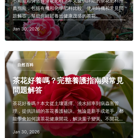
不知道如何選擇茶花肥料？本文提供詳細的茶花肥料推
薦指南，包括有機和化學肥料比較、使用時機和常見問
題解答，幫助你輕鬆養出健康茂盛的茶花。
Jan 30, 2026
自然百科
茶花好養嗎？完整養護指南與常見
問題解答
茶花好養嗎？本文從土壤選擇、澆水頻率到病蟲害管
理，提供詳細的茶花養護秘訣。無論是新手或老手，都
能學會如何讓茶花健康開花，解決葉子變黃、不開花等
常見問題。
Jan 30, 2026