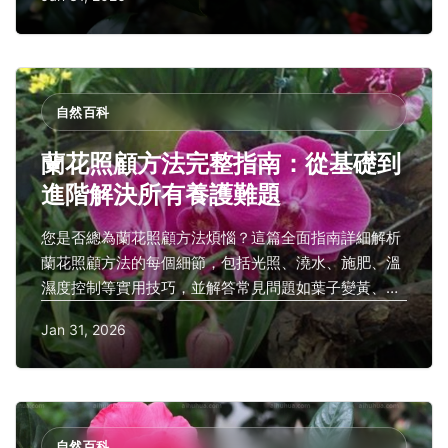
訊準確可靠，幫助您從新手變專家。
自然百科
蘭花照顧方法完整指南：從基礎到
進階解決所有養護難題
您是否總為蘭花照顧方法煩惱？這篇全面指南詳細解析
蘭花照顧方法的每個細節，包括光照、澆水、施肥、溫
濕度控制等實用技巧，並解答常見問題如葉子變黃、不
開花等，幫助初學者和進階者輕鬆養出健康蘭花。
Jan 31, 2026
自然百科