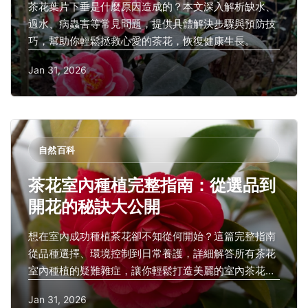
茶花葉片下垂是什麼原因造成的？本文深入解析缺水、
過水、病蟲害等常見問題，提供具體解決步驟與預防技
巧，幫助你輕鬆拯救心愛的茶花，恢復健康生長。
Jan 31, 2026
自然百科
茶花室內種植完整指南：從選品到
開花的秘訣大公開
想在室內成功種植茶花卻不知從何開始？這篇完整指南
從品種選擇、環境控制到日常養護，詳細解答所有茶花
室內種植的疑難雜症，讓你輕鬆打造美麗的室內茶花
園。
Jan 31, 2026