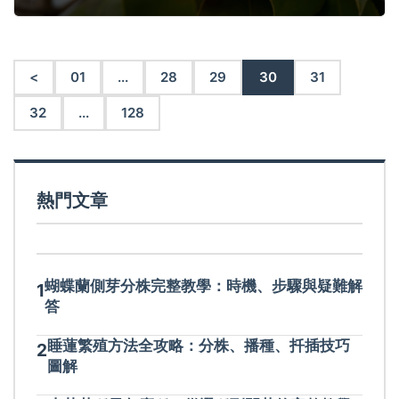
<
01
...
28
29
30
31
32
...
128
熱門文章
蝴蝶蘭側芽分株完整教學：時機、步驟與疑難解
1
答
睡蓮繁殖方法全攻略：分株、播種、扦插技巧
2
圖解