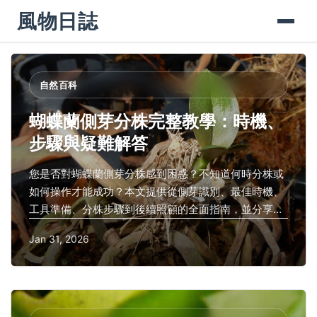
風物日誌
自然百科
蝴蝶蘭側芽分株完整教學：時機、
步驟與疑難解答
您是否對蝴蝶蘭側芽分株感到困惑？不知道何時分株或
如何操作才能成功？本文提供從側芽識別、最佳時機、
工具準備、分株步驟到後續照顧的全面指南，並分享個
人經驗與常見問題解答，幫助您避免失敗，輕鬆繁殖新
Jan 31, 2026
株。內容基於實際操作和權威資料，適合所有程度的園
藝愛好者。