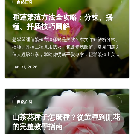
自然百科
睡蓮繁殖方法全攻略：分株、播
種、扦插技巧圖解
想學習睡蓮繁殖方法卻總是失敗？本文詳細解析分株、
播種、扦插三種實用技巧，包含步驟圖解、常見問題與
個人經驗分享，幫助你從新手變專家，輕鬆繁殖出美麗
睡蓮。
Jan 31, 2026
自然百科
山茶花種子怎麼種？從選種到開花
的完整教學指南