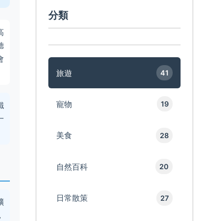
分類
高
聽
會
旅遊
41
寵物
19
鐵
一
美食
28
自然百科
20
日常散策
27
礦
，