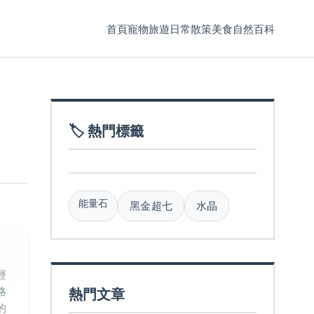
首頁
寵物
旅遊
日常散策
美食
自然百科
🏷️ 熱門標籤
能量石
黑金超七
水晶
經
熱門文章
略
的