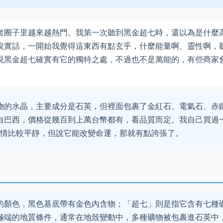
者圈子里越來越熱門。我第一次聽到黑金超七時，還以為是什麼
說實話，一開始我覺得這東西有點玄乎，什麼能量啊、靈性啊，
現黑金超七確實有它的獨特之處，不過也不是萬能的，有些商家
物的水晶，主要成分是石英，但裡面包裹了金紅石、電氣石、赤
自巴西，價格從幾百到上萬台幣都有，看品質而定。我自己買過
心情比較平靜，但說它能改變命運，那就有點誇張了。
的顏色，黑色基底帶有金色內含物；「超七」則是指它含有七種
極端的地質條件，通常在地殼變動中，多種礦物被包裹進石英中