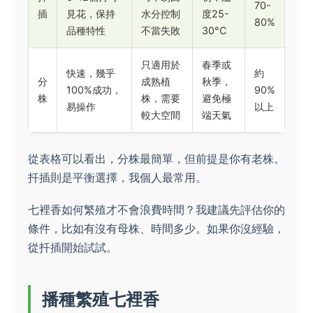
70-
插
見花，保持
水分控制
度25-
80%
品種特性
不當失敗
30°C
只適用於
春季或
快速，幾乎
約
分
成熟植
秋季，
100%成功，
90%
株
株，需要
避免極
易操作
以上
較大空間
端天氣
從表格可以看出，分株最簡單，但前提是你有老株。
扦插則是平衡選擇，我個人最常用。
七裡香如何繁殖才不會浪費時間？我建議先評估你的
條件，比如有沒有母株、時間多少。如果你沒經驗，
從扦插開始試試。
播種繁殖七裡香