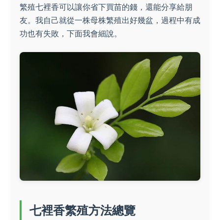
繁殖七裡香可以讓你省下買苗的錢，還能分享給朋
友。我自己就從一株母株繁殖出好幾盆，過程中有成
功也有失敗，下面我會細說。
七裡香繁殖方法總覽