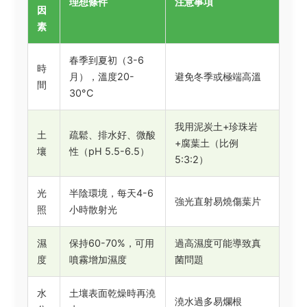
理想條件
注意事項
因
素
春季到夏初（3-6
時
月），溫度20-
避免冬季或極端高溫
間
30°C
我用泥炭土+珍珠岩
土
疏鬆、排水好、微酸
+腐葉土（比例
壤
性（pH 5.5-6.5）
5:3:2）
光
半陰環境，每天4-6
強光直射易燒傷葉片
照
小時散射光
濕
保持60-70%，可用
過高濕度可能導致真
度
噴霧增加濕度
菌問題
水
土壤表面乾燥時再澆
澆水過多易爛根