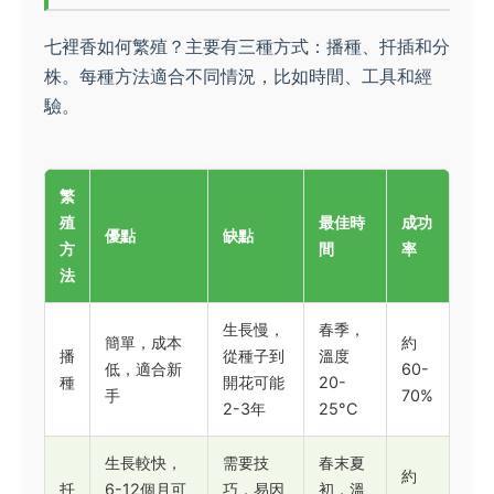
七裡香如何繁殖？主要有三種方式：播種、扦插和分
株。每種方法適合不同情況，比如時間、工具和經
驗。
繁
殖
最佳時
成功
優點
缺點
方
間
率
法
生長慢，
春季，
簡單，成本
約
播
從種子到
溫度
低，適合新
60-
種
開花可能
20-
手
70%
2-3年
25°C
生長較快，
需要技
春末夏
約
扦
6-12個月可
巧，易因
初，溫