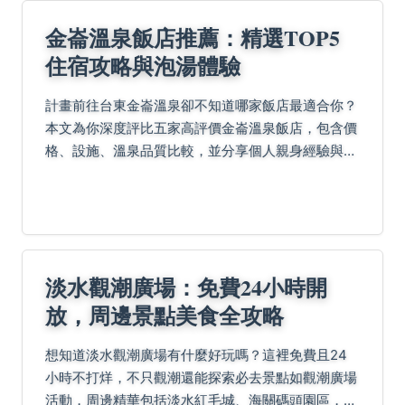
金崙溫泉飯店推薦：精選TOP5
住宿攻略與泡湯體驗
計畫前往台東金崙溫泉卻不知道哪家飯店最適合你？
本文為你深度評比五家高評價金崙溫泉飯店，包含價
格、設施、溫泉品質比較，並分享個人親身經驗與常
見問題解答，幫助你輕鬆規劃完美的溫泉之旅。從家
庭旅遊到情侶度假，一次搞定所有疑難雜症，讓你享
受放鬆的泡...
淡水觀潮廣場：免費24小時開
放，周邊景點美食全攻略
想知道淡水觀潮廣場有什麼好玩嗎？這裡免費且24
小時不打烊，不只觀潮還能探索必去景點如觀潮廣場
活動，周邊精華包括淡水紅毛城、海關碼頭園區，住