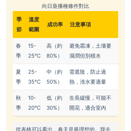
向日葵播種條件對比
季
溫度
成功率
注意事項
節
範圍
春
15-
高（約
避免霜凍，土壤要
季
25°C
80%）
濕潤但別積水
夏
25-
中（約
需遮陰，防止過
季
35°C
50%）
熱，澆水要適量
秋
10-
低（約
生長緩慢，可能不
季
20°C
30%）
開花，適合室內
從表格可以看出，春天是最理想的。我去