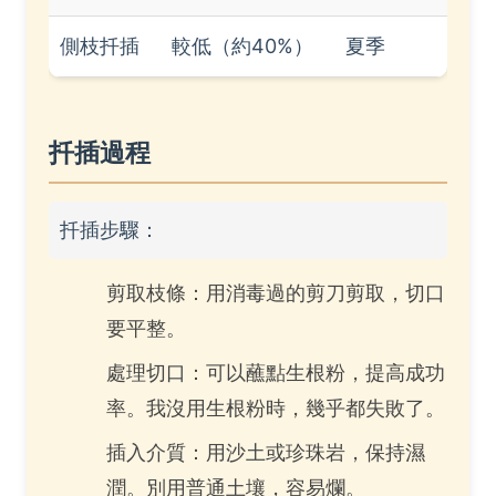
側枝扦插
較低（約40%）
夏季
扦插過程
扦插步驟：
剪取枝條：用消毒過的剪刀剪取，切口
要平整。
處理切口：可以蘸點生根粉，提高成功
率。我沒用生根粉時，幾乎都失敗了。
插入介質：用沙土或珍珠岩，保持濕
潤。別用普通土壤，容易爛。