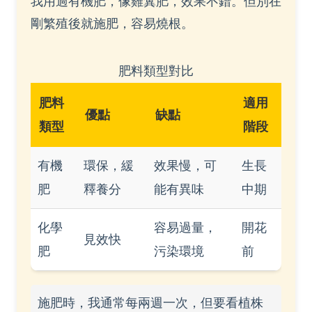
我用過有機肥，像雞糞肥，效果不錯。但別在
剛繁殖後就施肥，容易燒根。
肥料類型對比
肥料
適用
優點
缺點
類型
階段
有機
環保，緩
效果慢，可
生長
肥
釋養分
能有異味
中期
化學
容易過量，
開花
見效快
肥
污染環境
前
施肥時，我通常每兩週一次，但要看植株