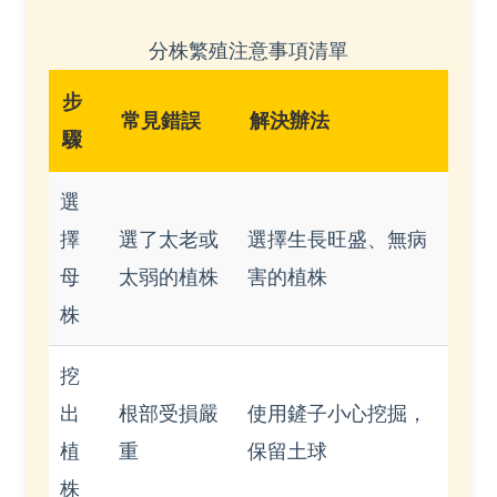
分株繁殖注意事項清單
步
常見錯誤
解決辦法
驟
選
擇
選了太老或
選擇生長旺盛、無病
母
太弱的植株
害的植株
株
挖
出
根部受損嚴
使用鏟子小心挖掘，
植
重
保留土球
株