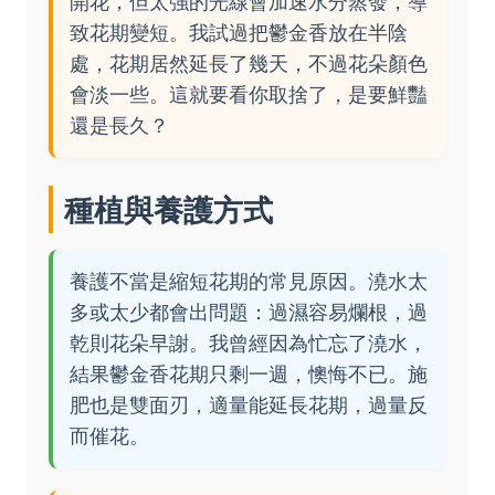
開花，但太強的光線會加速水分蒸發，導
致花期變短。我試過把鬱金香放在半陰
處，花期居然延長了幾天，不過花朵顏色
會淡一些。這就要看你取捨了，是要鮮豔
還是長久？
種植與養護方式
養護不當是縮短花期的常見原因。澆水太
多或太少都會出問題：過濕容易爛根，過
乾則花朵早謝。我曾經因為忙忘了澆水，
結果鬱金香花期只剩一週，懊悔不已。施
肥也是雙面刃，適量能延長花期，過量反
而催花。