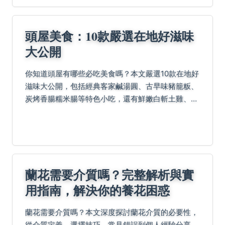
頭屋美食：10款嚴選在地好滋味
大公開
你知道頭屋有哪些必吃美食嗎？本文嚴選10款在地好
滋味大公開，包括經典客家鹹湯圓、古早味豬籠粄、
炭烤香腸糯米腸等特色小吃，還有鮮嫩白斬土雞、手
工柴燒仙草凍及澎湃客家粄條，季節限定草莓大福和
明德水庫活魚多吃也不容錯過，另有個人真心話與
Q&A快問...
蘭花需要介質嗎？完整解析與實
用指南，解決你的養花困惑
蘭花需要介質嗎？本文深度探討蘭花介質的必要性，
從介質定義、選擇技巧、常見錯誤到個人經驗分享，