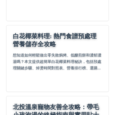
享，幫助您在家輕鬆種出燦爛的向日葵，解決光照、
浇水、施肥等常見困擾。
白花椰菜料理: 熱門食譜預處理
營養儲存全攻略
想知道如何輕鬆做出零失敗焗烤、低醣煎餅和濃郁濃
湯嗎？本文提供超簡單白花椰菜料理秘訣，包括預處
理關鍵步驟、焯燙時間對照表、營養排行榜、選購儲
存小教室，以及懶人Q&A解答，讓你一次掌握健康美
味！
北投溫泉寵物友善全攻略：帶毛
小孩泡湯的終極指南與實用貼士