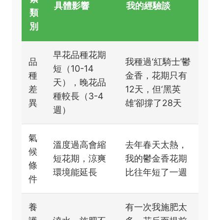
具體影響
我的經驗談
類
別
早花品種花期
品
我種過‘紅騎士’鬱
短（10-14
種
金香，花期只有
天），晚花品
差
12天，但‘黑英
種較長（3-4
異
雄’卻撐了28天
週）
氣
溫度過高會縮
去年春天太熱，
候
短花期，涼爽
我的鬱金香花期
條
環境能延長
比往年短了一週
件
養
有一次我施肥太