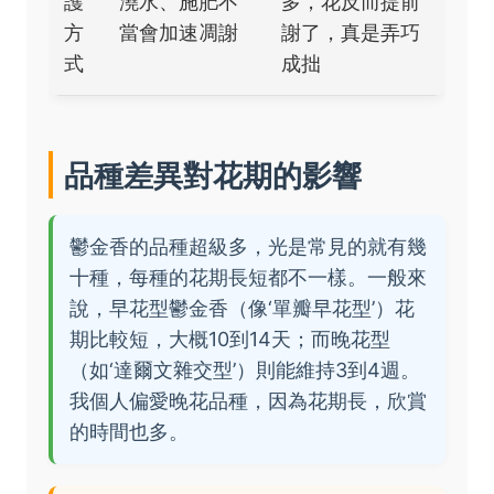
護
澆水、施肥不
多，花反而提前
方
當會加速凋謝
謝了，真是弄巧
式
成拙
品種差異對花期的影響
鬱金香的品種超級多，光是常見的就有幾
十種，每種的花期長短都不一樣。一般來
說，早花型鬱金香（像‘單瓣早花型’）花
期比較短，大概10到14天；而晚花型
（如‘達爾文雜交型’）則能維持3到4週。
我個人偏愛晚花品種，因為花期長，欣賞
的時間也多。