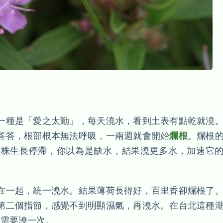
一種是「愛之太勤」，每天澆水，看到土表有點乾就澆
答答，根部根本無法呼吸，一兩週就會開始
爛根
。爛根
整株生長停滯，你以為是缺水，結果澆更多水，加速它
在一起，統一澆水。結果薄荷長得好，百里香卻爛根了
第二個指節，感覺不到明顯濕氣，再澆水。在台北這種
才需要澆一次。