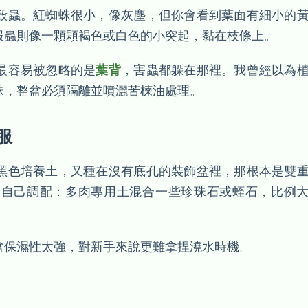
殼蟲。紅蜘蛛很小，像灰塵，但你會看到葉面有細小的
殼蟲則像一顆顆褐色或白色的小突起，黏在枝條上。
最容易被忽略的是
葉背
，害蟲都躲在那裡。我曾經以為
蛛，整盆必須隔離並噴灑苦楝油處理。
服
黑色培養土，又種在沒有底孔的裝飾盆裡，那根本是雙
慣自己調配：多肉專用土混合一些珍珠石或蛭石，比例
盆保濕性太強，對新手來說更難拿捏澆水時機。