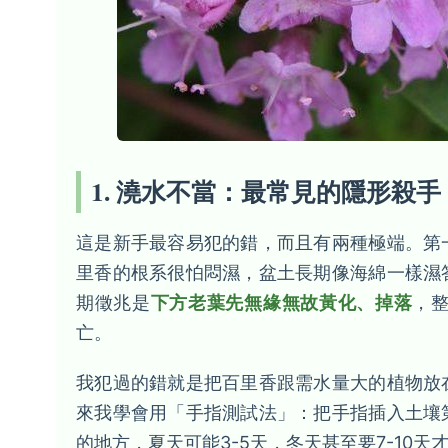
1. 澆水不當：最常見的隱形殺手
這是新手最容易犯的錯，而且有兩種極端。第
里香的根系很怕悶濕，盆土長期像海綿一樣濕
期徵兆是
下方老葉先無緣無故黃化、掉落
，
亡。
我犯過的錯就是把百里香跟需水量大的植物放
來我學會用「手指測試法」：把手指插入土壤
的地方，夏天可能3-5天，冬天甚至要7-10天