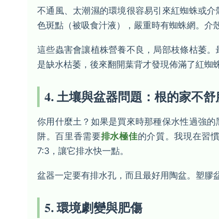
不通風、太潮濕的環境很容易引來紅蜘蛛或介
色斑點（被吸食汁液），嚴重時有蜘蛛網。介
這些蟲害會讓植株營養不良，局部枝條枯萎。
是缺水枯萎，後來翻開葉背才發現佈滿了紅蜘
4. 土壤與盆器問題：根的家不舒
你用什麼土？如果是買來時那種保水性過強的
阱。百里香需要
排水極佳
的介質。我現在習
7:3，讓它排水快一點。
盆器一定要有排水孔，而且最好用陶盆。塑膠
5. 環境劇變與肥傷