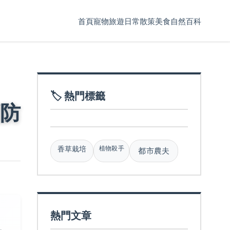
首頁
寵物
旅遊
日常散策
美食
自然百科
🏷️ 熱門標籤
防
植物殺手
香草栽培
都市農夫
熱門文章
，