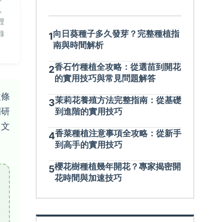
，
裡
錄
向日葵種子多久發芽？完整種植指
1
南與時間解析
香石竹種植全攻略：從選苗到開花
2
的實用技巧與常見問題解答
枝條
茉莉花養殖方法完整指南：從基礎
3
間研
到進階的實用技巧
篇文
香菜種植注意事項全攻略：從新手
4
。
到高手的實用技巧
櫻花樹種植幾年開花？專家揭密開
5
花時間與加速技巧