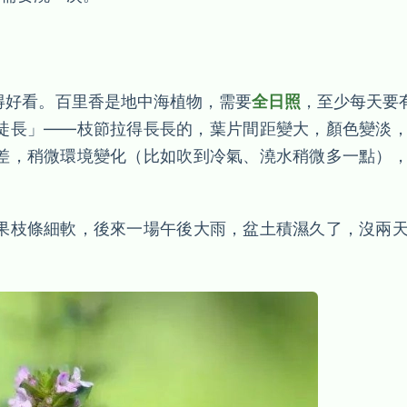
得好看。百里香是地中海植物，需要
全日照
，至少每天要
徒長」——枝節拉得長長的，葉片間距變大，顏色變淡
差，稍微環境變化（比如吹到冷氣、澆水稍微多一點）
果枝條細軟，後來一場午後大雨，盆土積濕久了，沒兩