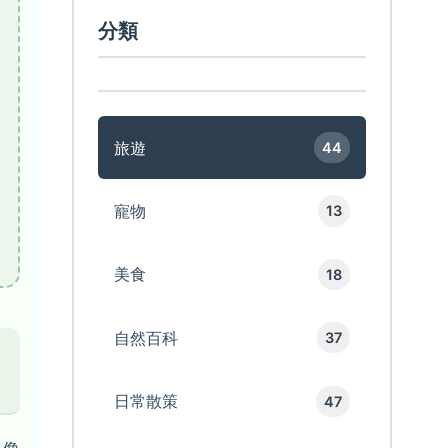
分類
旅遊
44
寵物
13
美食
18
自然百科
37
日常散策
47