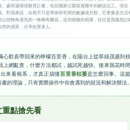
查、參與過環境教育計畫，也在國家公園當過幾年的解說志工。現在
親。對我來說，自然不只是學術研究裡的數據或分類，它更像是生活
郊山徑轉角遇見的一株稀有蘭花，這些細微的相遇，往往是我最想記
自然的感受，分享給更多人。
滿心歡喜帶回來的檸檬百里香，在陽台上從翠綠茂盛到
我上網亂查，什麼方法都試，越試死越快。後來我花時
挖出來看根系，才真正搞懂
百里香枯萎
是怎麼回事。這
科書的理論，只有實際操作中你會遇到的狀況和解決辦法
文重點搶先看