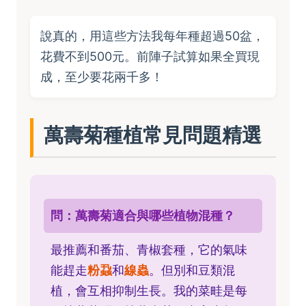
說真的，用這些方法我每年種超過50盆，
花費不到500元。前陣子試算如果全買現
成，至少要花兩千多！
萬壽菊種植常見問題精選
問：萬壽菊適合與哪些植物混種？
最推薦和番茄、青椒套種，它的氣味
能趕走
粉蝨
和
線蟲
。但別和豆類混
植，會互相抑制生長。我的菜畦是每