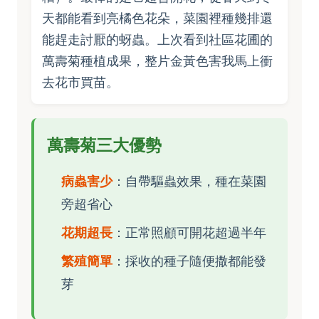
天都能看到亮橘色花朵，菜園裡種幾排還
能趕走討厭的蚜蟲。上次看到社區花圃的
萬壽菊種植成果，整片金黃色害我馬上衝
去花市買苗。
萬壽菊三大優勢
病蟲害少
：自帶驅蟲效果，種在菜園
旁超省心
花期超長
：正常照顧可開花超過半年
繁殖簡單
：採收的種子隨便撒都能發
芽