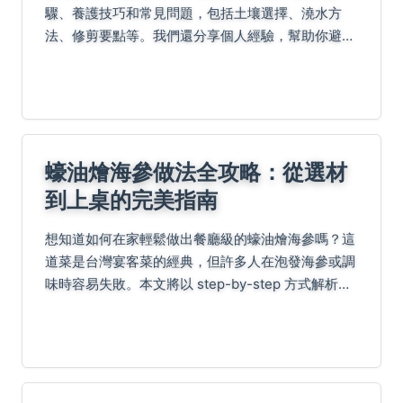
驟、養護技巧和常見問題，包括土壤選擇、澆水方
法、修剪要點等。我們還分享個人經驗，幫助你避免
常見錯誤，成功種出美麗的繡球花。內容涵蓋品種介
紹、病蟲害防治和花色控制，適合園藝新手和進階者
閱讀。
蠔油燴海參做法全攻略：從選材
到上桌的完美指南
想知道如何在家輕鬆做出餐廳級的蠔油燴海參嗎？這
道菜是台灣宴客菜的經典，但許多人在泡發海參或調
味時容易失敗。本文將以 step-by-step 方式解析蠔
油燴海參的關鍵步驟，包括海參挑選要訣、蠔油品牌
推薦、火候控制技巧，並解答常見問題如海參去...