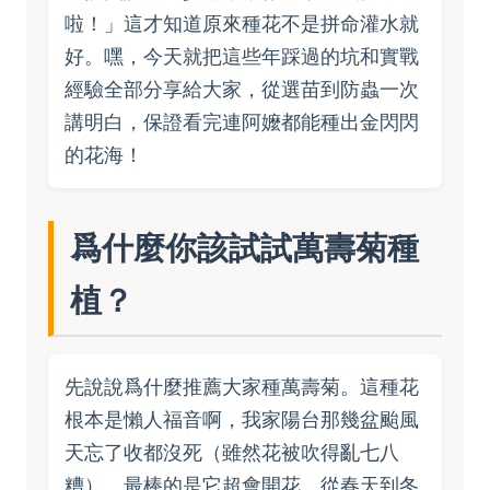
啦！」這才知道原來種花不是拼命灌水就
好。嘿，今天就把這些年踩過的坑和實戰
經驗全部分享給大家，從選苗到防蟲一次
講明白，保證看完連阿嬤都能種出金閃閃
的花海！
爲什麼你該試試萬壽菊種
植？
先說說爲什麼推薦大家種萬壽菊。這種花
根本是懶人福音啊，我家陽台那幾盆颱風
天忘了收都沒死（雖然花被吹得亂七八
糟）。最棒的是它超會開花，從春天到冬