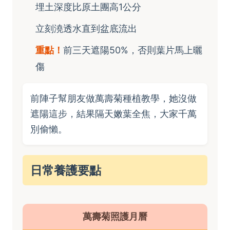
埋土深度比原土團高1公分
立刻澆透水直到盆底流出
重點！
前三天遮陽50%，否則葉片馬上曬
傷
前陣子幫朋友做萬壽菊種植教學，她沒做
遮陽這步，結果隔天嫩葉全焦，大家千萬
別偷懶。
日常養護要點
萬壽菊照護月曆