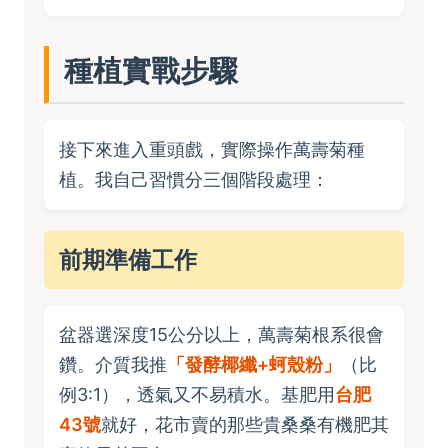
種植實戰步驟
接下來進入重頭戲，實際操作萬壽菊種
植。我自己習慣分三個階段處理：
前期準備工作
盆器選深度15公分以上，萬壽菊根系很會
鑽。介質我推
「發酵椰纖+蚵殼粉」
（比
例3:1），透氣又不易積水。基肥用
台肥
43號
就好，花市賣的那些貴桑桑有機肥其