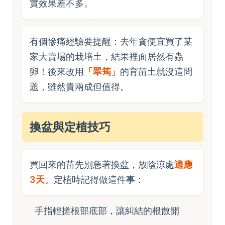
實效果差不多。
有個慘痛經驗要提醒：去年貪便宜買了某
家大賣場的栽培土，結果裡面居然有蟲
卵！後來改用
「翠筠」
的育苗土就沒這問
題，雖然貴兩成但值得。
換盆與定植技巧
買回來的苗先別急著換盆，放陰涼處
適應
3天
。定植時記得做這件事：
手指輕搓根部底部，讓糾結的根散開