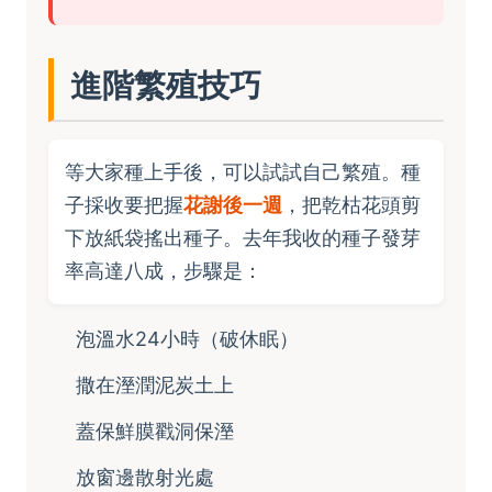
進階繁殖技巧
等大家種上手後，可以試試自己繁殖。種
子採收要把握
花謝後一週
，把乾枯花頭剪
下放紙袋搖出種子。去年我收的種子發芽
率高達八成，步驟是：
泡溫水24小時（破休眠）
撒在溼潤泥炭土上
蓋保鮮膜戳洞保溼
放窗邊散射光處