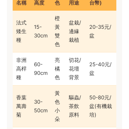
名稱
高度
色
用途
台幣)
橙
法式
盆栽/
15-
黃
20-35元/
矮生
邊緣
30cm
雙
盆
種
栽植
色
非洲
亮
切花/
60-
25-40元/
高桿
橘
花壇
90cm
盆
種
色
背景
黃
香葉
驅蟲/
50-80元/
30-
色
萬壽
茶飲
盆(有機栽
50cm
小
菊
原料
培)
朵