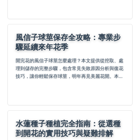
果。附成本試算證明自種省錢優勢，破解葉片苦澀等
常見QA，...
風信子球莖保存全攻略：專業步
驟延續來年花季
開完花的風信子球莖怎麼處理？本文提供從挖取、處
理到儲存的完整步驟，包含常見失敗原因分析與復花
技巧，讓你輕鬆保存球莖，明年再見美麗花開。本攻
略基於實際園藝經驗撰寫，解決你的所有保存疑難。
水蓮種子種植完全指南：從選種
到開花的實用技巧與疑難排解