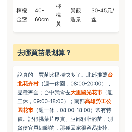
檸
檸檬
40-
景觀
30-45元/
檬
金盞
60cm
造景
盆
黃
去哪買苗最划算？
說真的，買苗比播種快多了。北部推薦
台
北花卉村
（週一休園，08:00-20:00），
品種齊全；台中我會去
大里國光花市
（週
三休，09:00-18:00）；南部
高雄勞工公
園花市
（週一休，08:00-18:00）常有特
價。記得挑葉片厚實、莖部粗壯的苗，別
貪便宜買細腳的，那種回家很容易掛掉。