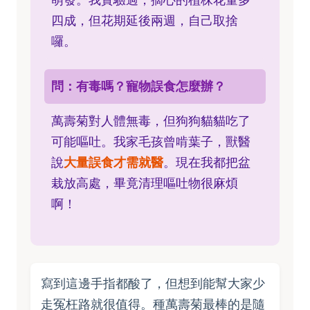
四成，但花期延後兩週，自己取捨
囉。
問：有毒嗎？寵物誤食怎麼辦？
萬壽菊對人體無毒，但狗狗貓貓吃了
可能嘔吐。我家毛孩曾啃葉子，獸醫
說
大量誤食才需就醫
。現在我都把盆
栽放高處，畢竟清理嘔吐物很麻煩
啊！
寫到這邊手指都酸了，但想到能幫大家少
走冤枉路就很值得。種萬壽菊最棒的是隨