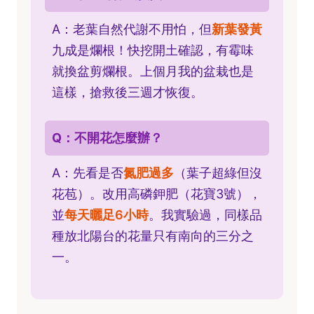
A：老葉自然代謝不用怕，但
新葉發黃
九成是爛根！快挖開土確認，有霉味
就換盆剪爛根。上個月我的盆栽也是
這樣，搶救後三週才恢復。
Q：不開花怎麼辦？
A：先看是否
氮肥過多
（葉子超綠但沒
花苞）。改用高磷鉀肥（花寶3號），
並
每天曬足6小時
。我實驗過，同樣品
種放北陽台的花量只有南向的三分之
一。