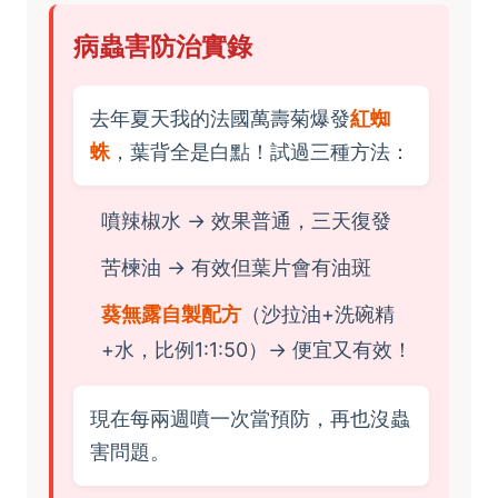
病蟲害防治實錄
去年夏天我的法國萬壽菊爆發
紅蜘
蛛
，葉背全是白點！試過三種方法：
噴辣椒水 → 效果普通，三天復發
苦楝油 → 有效但葉片會有油斑
葵無露自製配方
（沙拉油+洗碗精
+水，比例1:1:50）→ 便宜又有效！
現在每兩週噴一次當預防，再也沒蟲
害問題。