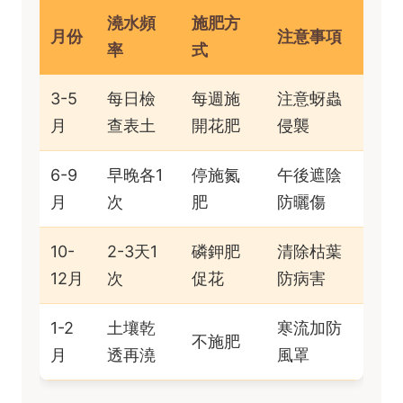
澆水頻
施肥方
月份
注意事項
率
式
3-5
每日檢
每週施
注意蚜蟲
月
查表土
開花肥
侵襲
6-9
早晚各1
停施氮
午後遮陰
月
次
肥
防曬傷
10-
2-3天1
磷鉀肥
清除枯葉
12月
次
促花
防病害
1-2
土壤乾
寒流加防
不施肥
月
透再澆
風罩