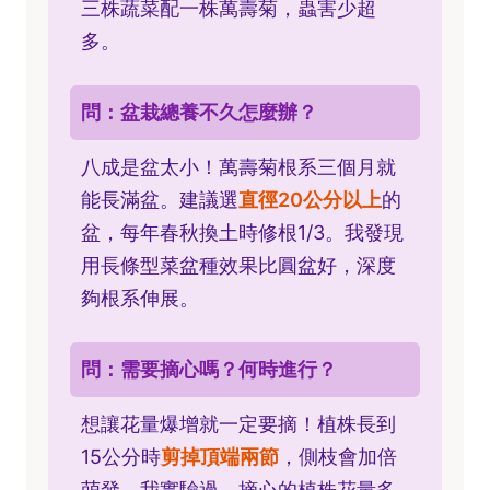
三株蔬菜配一株萬壽菊，蟲害少超
多。
問：盆栽總養不久怎麼辦？
八成是盆太小！萬壽菊根系三個月就
能長滿盆。建議選
直徑20公分以上
的
盆，每年春秋換土時修根1/3。我發現
用長條型菜盆種效果比圓盆好，深度
夠根系伸展。
問：需要摘心嗎？何時進行？
想讓花量爆增就一定要摘！植株長到
15公分時
剪掉頂端兩節
，側枝會加倍
萌發。我實驗過，摘心的植株花量多