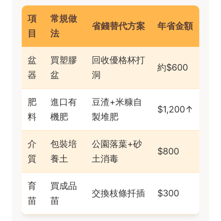
項
常規做
省錢替代方案
年省金額
目
法
盆
買塑膠
回收優格杯打
約$600
器
盆
洞
肥
進口有
豆渣+米糠自
$1,200↑
料
機肥
製堆肥
介
包裝培
公園落葉+砂
$800
質
養土
土消毒
育
買成品
交換枝條扦插
$300
苗
苗