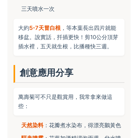
三天噴水一次
大約
5-7天冒白根
，等本葉長出四片就能
移盆。說實話，扦插更快！剪10公分頂芽
插水裡，五天就生根，比播種快三週。
創意應用分享
萬壽菊可不只是觀賞用，我常拿來做這
些：
天然染料
：花瓣煮水染布，得漂亮鵝黃色