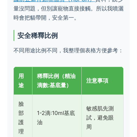
量沒問題，但別讓寵物直接接觸。所以我噴灑
時會把貓帶開，安全第一。
安全稀釋比例
不同用途比例不同，我整理個表格方便參考：
用
稀釋比例（精油
注意事項
途
滴數:基底量）
臉
敏感肌先測
部
1-2滴:10ml基底
試，避免眼
護
油
周
理