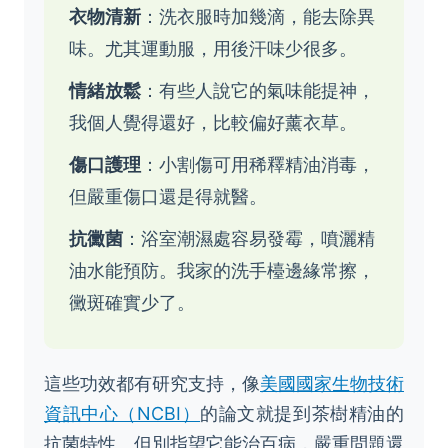
衣物清新
：洗衣服時加幾滴，能去除異
味。尤其運動服，用後汗味少很多。
情緒放鬆
：有些人說它的氣味能提神，
我個人覺得還好，比較偏好薰衣草。
傷口護理
：小割傷可用稀釋精油消毒，
但嚴重傷口還是得就醫。
抗黴菌
：浴室潮濕處容易發霉，噴灑精
油水能預防。我家的洗手檯邊緣常擦，
黴斑確實少了。
這些功效都有研究支持，像
美國國家生物技術
資訊中心（NCBI）
的論文就提到茶樹精油的
抗菌特性。但別指望它能治百病，嚴重問題還