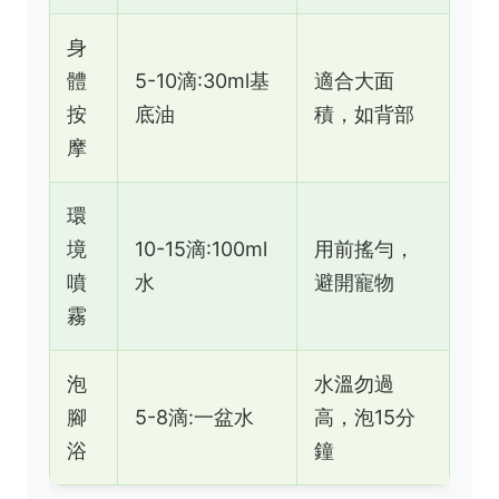
身
體
5-10滴:30ml基
適合大面
按
底油
積，如背部
摩
環
境
10-15滴:100ml
用前搖勻，
噴
水
避開寵物
霧
泡
水溫勿過
腳
5-8滴:一盆水
高，泡15分
浴
鐘