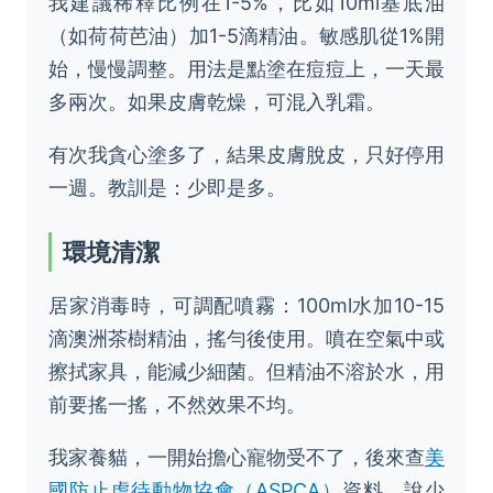
我建議稀釋比例在1-5%，比如10ml基底油
（如荷荷芭油）加1-5滴精油。敏感肌從1%開
始，慢慢調整。用法是點塗在痘痘上，一天最
多兩次。如果皮膚乾燥，可混入乳霜。
有次我貪心塗多了，結果皮膚脫皮，只好停用
一週。教訓是：少即是多。
環境清潔
居家消毒時，可調配噴霧：100ml水加10-15
滴澳洲茶樹精油，搖勻後使用。噴在空氣中或
擦拭家具，能減少細菌。但精油不溶於水，用
前要搖一搖，不然效果不均。
我家養貓，一開始擔心寵物受不了，後來查
美
國防止虐待動物協會（ASPCA）
資料，說少