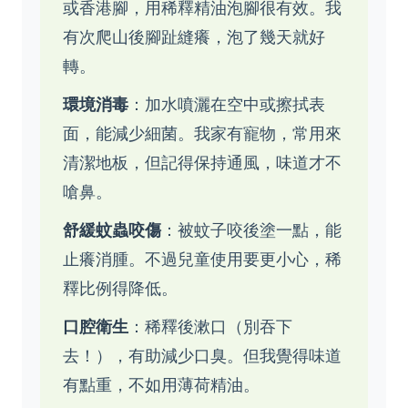
或香港腳，用稀釋精油泡腳很有效。我
有次爬山後腳趾縫癢，泡了幾天就好
轉。
環境消毒
：加水噴灑在空中或擦拭表
面，能減少細菌。我家有寵物，常用來
清潔地板，但記得保持通風，味道才不
嗆鼻。
舒緩蚊蟲咬傷
：被蚊子咬後塗一點，能
止癢消腫。不過兒童使用要更小心，稀
釋比例得降低。
口腔衛生
：稀釋後漱口（別吞下
去！），有助減少口臭。但我覺得味道
有點重，不如用薄荷精油。