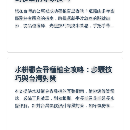
想在台灣的公寓裡成功種植百里香嗎？這篇由多年園
藝愛好者撰寫的指南，將揭露新手常忽略的關鍵細
節，從品種選擇、光照技巧到澆水禁忌，手把手帶你
避開所有失敗陷阱，享受現採現用的香草樂趣。
水耕鬱金香種植全攻略：步驟技
巧與台灣對策
本文提供水耕鬱金香種植的完整指南，從挑選優質種
球、必備工具清單，到催根期、生長期及花期延長步
驟詳解。針對台灣氣候設計專屬對策，如冷氣房養球
法和預冷球選擇，並附上疑難排解表格與進階技巧
（染色實驗、層疊種植）。分享適合台灣的品種推薦
與水耕vs土...