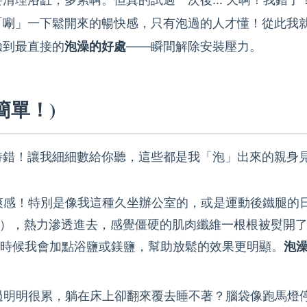
「唰」一下鬆開來的暢快感，只有泡過的人才懂！從此我
驗到最直接的
泡澡的好處
——瞬間解除安裝壓力。
簡單！)
特錯！讓我細細數給你聽，這些都是我「泡」出來的親身
爽感！特別是像我這種久坐辦公室的，或是運動後鐵腿的
舒服），熱力滲透進去，感覺僵硬的肌肉纖維一根根被熨開
時候我會加點浴鹽或鎂鹽，幫助放鬆的效果更明顯。
泡
過明明很累，躺在床上卻翻來覆去睡不著？腦袋像跑馬燈