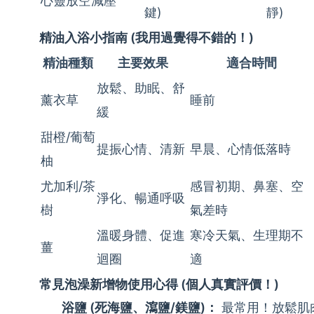
心靈放空減壓
鍵)
靜)
精油入浴小指南 (我用過覺得不錯的！)
精油種類
主要效果
適合時間
放鬆、助眠、舒
薰衣草
睡前
緩
甜橙/葡萄
提振心情、清新
早晨、心情低落時
柚
尤加利/茶
感冒初期、鼻塞、空
淨化、暢通呼吸
樹
氣差時
溫暖身體、促進
寒冷天氣、生理期不
薑
迴圈
適
常見泡澡新增物使用心得 (個人真實評價！)
浴鹽 (死海鹽、瀉鹽/鎂鹽)：
最常用！放鬆肌