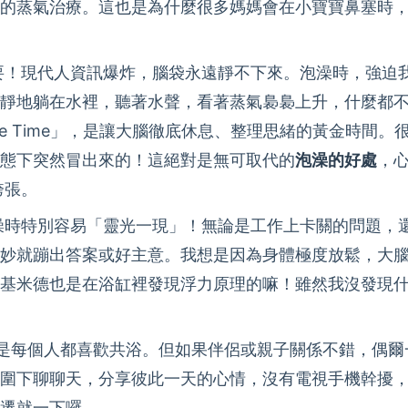
的蒸氣治療。這也是為什麼很多媽媽會在小寶寶鼻塞時
要！現代人資訊爆炸，腦袋永遠靜不下來。泡澡時，強迫
靜地躺在水裡，聽著水聲，看著蒸氣裊裊上升，什麼都
 Time」，是讓大腦徹底休息、整理思緒的黃金時間。
態下突然冒出來的！這絕對是無可取代的
泡澡的好處
，
誇張。
澡時特別容易「靈光一現」！無論是工作上卡關的問題，
妙就蹦出答案或好主意。我想是因為身體極度放鬆，大
基米德也是在浴缸裡發現浮力原理的嘛！雖然我沒發現
是每個人都喜歡共浴。但如果伴侶或親子關係不錯，偶爾
圍下聊聊天，分享彼此一天的心情，沒有電視手機幹擾
遷就一下囉。