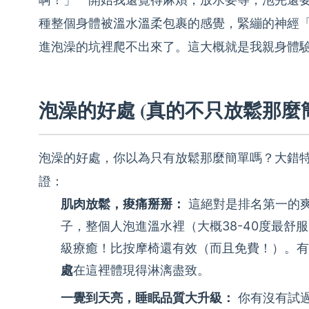
種整個身體被溫水溫柔包裹的感覺，緊繃的神經
進泡澡的坑裡爬不出來了。這大概就是我親身體
泡澡的好處 (真的不只放鬆那麼
泡澡的好處，你以為只有放鬆那麼簡單嗎？大錯
證：
肌肉放鬆，痠痛掰掰：
這絕對是排名第一的
子，整個人泡進溫水裡（大概38-40度最
級療癒！比按摩椅還有效（而且免費！）。有
處
在這裡體現得淋漓盡致。
一覺到天亮，睡眠品質大升級：
你有沒有試