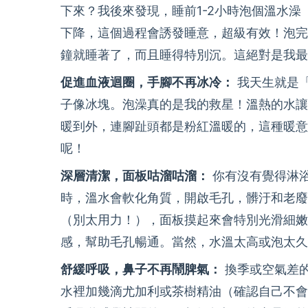
下來？我後來發現，睡前1-2小時泡個溫水
下降，這個過程會誘發睡意，超級有效！泡完
鐘就睡著了，而且睡得特別沉。這絕對是我最
促進血液迴圈，手腳不再冰冷：
我天生就是
子像冰塊。泡澡真的是我的救星！溫熱的水讓
暖到外，連腳趾頭都是粉紅溫暖的，這種暖意
呢！
深層清潔，面板咕溜咕溜：
你有沒有覺得淋
時，溫水會軟化角質，開啟毛孔，髒汙和老廢
（別太用力！），面板摸起來會特別光滑細嫩
感，幫助毛孔暢通。當然，水溫太高或泡太久
舒緩呼吸，鼻子不再鬧脾氣：
換季或空氣差
水裡加幾滴尤加利或茶樹精油（確認自己不會