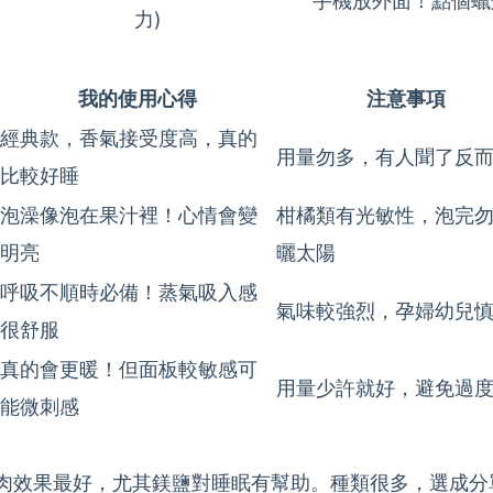
手機放外面！點個蠟
力)
我的使用心得
注意事項
經典款，香氣接受度高，真的
用量勿多，有人聞了反
比較好睡
泡澡像泡在果汁裡！心情會變
柑橘類有光敏性，泡完
明亮
曬太陽
呼吸不順時必備！蒸氣吸入感
氣味較強烈，孕婦幼兒
很舒服
真的會更暖！但面板較敏感可
用量少許就好，避免過
能微刺感
肉效果最好，尤其鎂鹽對睡眠有幫助。種類很多，選成分