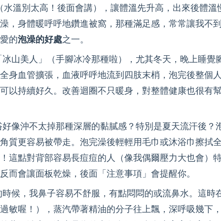
澡（水溫別太高！後面會講），讓體溫先升高，出來後體溫
澡，身體暖呼呼地鑽進被窩，那種滿足感，常常讓我不
愛的
泡澡的好處
之一。
「冰山美人」（手腳冰冷那種啦），尤其冬天，晚上睡覺
全身血管擴張，血液呼呼地流到四肢末梢，泡完後整個
可以持續好久。改善迴圈不只暖身，對整體健康也很有
浴好像沖不太掉那種深層的黏膩感？特別是夏天流汗後？
角質更容易被帶走。泡完澡後輕輕用毛巾或沐浴巾擦拭
！這點對背部容易長痘痘的人（像我偶爾壓力大也會）
反而會讓面板乾燥，後面「注意事項」會提醒你。
的時候，我鼻子容易不舒服，有點悶悶的或流鼻水。這時
過敏喔！），蒸汽帶著精油的分子往上飄，深呼吸幾下