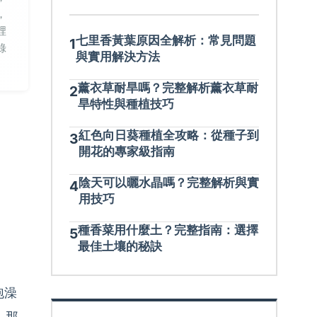
，
裡
七里香黃葉原因全解析：常見問題
1
錄
與實用解決方法
薰衣草耐旱嗎？完整解析薰衣草耐
2
旱特性與種植技巧
紅色向日葵種植全攻略：從種子到
3
開花的專家級指南
陰天可以曬水晶嗎？完整解析與實
4
用技巧
種香菜用什麼土？完整指南：選擇
5
最佳土壤的秘訣
泡澡
！那