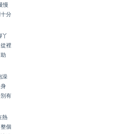
慢慢
到十分
腳丫
人從裡
幫助
泡澡
全身
特別有
在熱
，整個