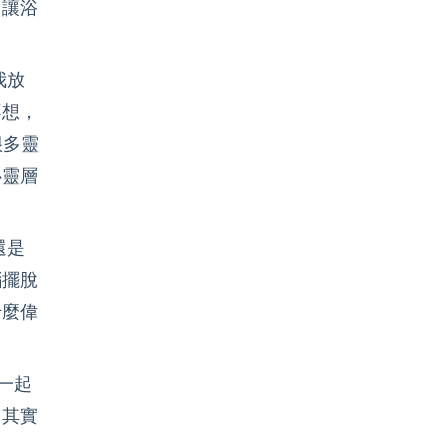
，讓浴
我放
不想，
很多靈
心靈層
還是
腦擺脫
什麼偉
一起
，其實