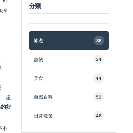
分類
就掉
旅遊
35
寵物
34
見
美食
44
日
自然百科
了，超
50
澡的好
日常散策
48
停不