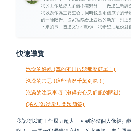
我的工作足跡大多離不開野外——做過生態調
我以寫作為主要重心，同時也是兩個孩子的母
的一種陪伴。從家裡陽台上冒出的新芽，到近
下來的事。透過文字和影像，我希望把這份對
快速導覽
泡澡的好處 (真的不只放鬆那麼簡單！)
泡澡的禁忌 (這些情況千萬別泡！)
泡澡的注意事項 (泡得安心又舒服的關鍵)
Q&A (泡澡常見問題簡答)
我記得以前工作壓力超大，回到家整個人像被抽
啊！」一開始我還覺得麻煩，放水要等，泡完還要清