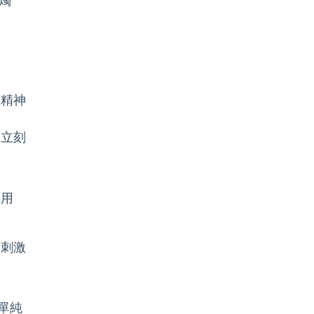
燭
而精神
勿立刻
慎用
度刺激
單純