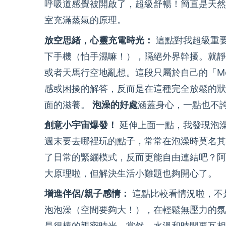
呼吸道感覺被開啟了，超級舒暢！簡直是天然
室充滿蒸氣的原理。
放空思緒，心靈充電時光：
這點對我超級重
下手機（怕手濕嘛！），隔絕外界幹擾。就靜
或者天馬行空地亂想。這段只屬於自己的「Me
感或困擾的解答，反而是在這種完全放鬆的狀
面的滋養。
泡澡的好處
涵蓋身心，一點也不
創意小宇宙爆發！
延伸上面一點，我發現泡
週末要去哪裡玩的點子，常常在泡澡時莫名其
了日常的緊繃模式，反而更能自由連結吧？阿
大原理啦，但解決生活小難題也夠開心了。
增進伴侶/親子感情：
這點比較看情況啦，不
泡泡澡（空間要夠大！），在輕鬆無壓力的氛
是很棒的親密時光。當然，水溫和時間要互相