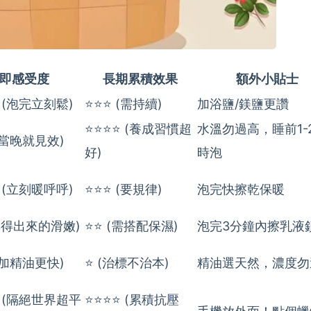
即感受度
長期累積效果
額外小貼士
 (泡完立刻鬆)
⭐⭐⭐ (需持續)
加浴鹽/鎂鹽更讚
⭐⭐⭐⭐ (養成習慣超
水溫勿過高，睡前1-
(當晚就見效)
好)
時泡
 (立刻暖呼呼)
⭐⭐⭐ (要規律)
泡完快擦乾保暖
(摸得出來的滑嫩)
⭐⭐ (需搭配保濕)
泡完3分鐘內擦乳液
(加精油更快)
⭐ (治標不治本)
精油選天然，濃度勿
⭐ (隔絕世界超平
⭐⭐⭐⭐ (累積抗壓