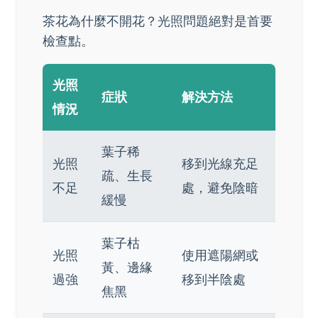
茶花為什麼不開花？光照問題絕對是首要
檢查點。
光照
症狀
解決方法
情況
葉子稀
光照
移到光線充足
疏、生長
不足
處，避免陰暗
緩慢
葉子枯
光照
使用遮陽網或
黃、邊緣
過強
移到半陰處
焦黑