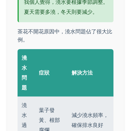
我個人覺得，澆水要根據季節調整。
夏天需要多澆，冬天則要減少。
茶花不開花原因中，澆水問題佔了很大比
例。
澆
水
症狀
解決方法
問
題
澆
葉子發
水
減少澆水頻率，
黃、根部
過
確保排水良好
腐爛