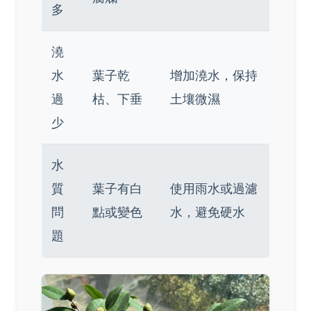
多
澆
水
葉子乾
增加澆水，保持
過
枯、下垂
土壤微濕
少
水
質
葉子有白
使用雨水或過濾
問
點或變色
水，避免硬水
題