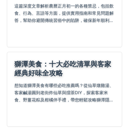
這篇深度文章解析農曆正月初一的各種禁忌，包括飲
食、行為、言語等方面，提供實用指南和常見問題解
答，幫助你避開傳統習俗中的陷阱，確保新年順利。
內容涵蓋起源、具體禁忌、個人經驗和專家建議，適
合所有想了解傳統文化的人閱讀。
獅潭美食：十大必吃清單與客家
經典好味全攻略
想知道獅潭美食有哪些必吃推薦嗎？從仙草燉雞湯、
客家鹹湯圓到老街炸仙草與擂茶DIY，探索客家米
食、野薑花粽及柑橘伴手禮，帶您輕鬆攻略獅潭隱藏
版好味與懶人包精華！