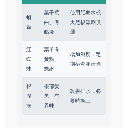
葉子捲
使用肥皂水或
蚜
曲、有
天然殺蟲劑噴
蟲
黏液
灑
紅
葉子有
增加濕度，定
蜘
黃點、
期檢查並清除
蛛
蛛網
根
根部變
改善排水，必
腐
黑、有
要時換土
病
異味