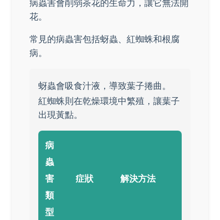
病蟲害會削弱茶花的生命力，讓它無法開
花。
常見的病蟲害包括蚜蟲、紅蜘蛛和根腐
病。
蚜蟲會吸食汁液，導致葉子捲曲。
紅蜘蛛則在乾燥環境中繁殖，讓葉子
出現黃點。
病
蟲
害
症狀
解決方法
類
型