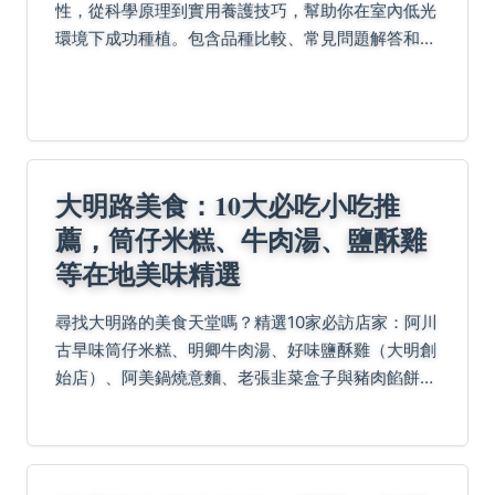
性，從科學原理到實用養護技巧，幫助你在室內低光
環境下成功種植。包含品種比較、常見問題解答和權
威資源，解決所有關於鹿角蕨耐陰的疑問。
大明路美食：10大必吃小吃推
薦，筒仔米糕、牛肉湯、鹽酥雞
等在地美味精選
尋找大明路的美食天堂嗎？精選10家必訪店家：阿川
古早味筒仔米糕、明卿牛肉湯、好味鹽酥雞（大明創
始店）、阿美鍋燒意麵、老張韭菜盒子與豬肉餡餅、
大勇街無名鹹粥、林家廣東沙茶爐、冰ㄉ• かき氷、
松稜糖燻滷味及阿輝炒鱔魚，從古早味到宵夜應有盡
有，還...