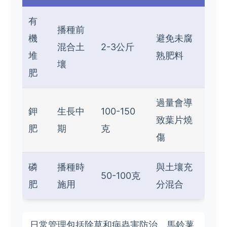
有
播種前
機
避免未腐
混合土
2-3公斤
堆
熟肥料
壤
肥
過量會導
鉀
生長中
100-150
致葉片燒
肥
期
克
傷
磷
播種時
與土壤充
50-100克
肥
施用
分混合
日常管理包括除草和病蟲害防治。馬鈴薯