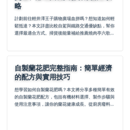
略
計劃前往輕井澤王子購物廣場血拼嗎？想知道如何輕
鬆抵達？本文詳盡比較自駕與鐵路交通優缺點，幫你
選擇最適合方式。掃貨後能量補給推薦燒肉亭六歌仙
的特色燒肉、天婦羅元祖的酥脆串かつ、Soup
Curry TREASURE的暖心湯咖哩。還有購物達人精...
自製蘭花肥完整指南：簡單經濟
的配方與實用技巧
想學習如何自製蘭花肥嗎？本文將分享多種簡單有效
的自製蘭花肥配方，包括有機材料選擇、製作步驟與
使用注意事項，讓你的蘭花健康成長。從廚房廢料到
天然材料，教你用最低成本製作出專業級蘭花肥料，
解決蘭花葉黃、不開花等常見問題。