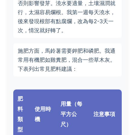
否則影響發芽。澆水要適量，土壤濕潤就
行，太濕容易爛根。我第一週每天澆水，
後來發現根部有點腐爛，改為每2-3天一
次，情況就好轉了。
施肥方面，馬鈴薯需要鉀肥和磷肥。我通
常用有機肥如雞糞肥，混合一些草木灰。
下表列出常見肥料建議：
肥
用量（每
料
使用時
平方公
注意事項
類
機
尺）
型