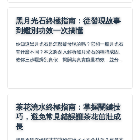
黑月光石終極指南：從發現故事
到鑑別功效一次搞懂
你知道黑月光石是怎麼被發現的嗎？它和一般月光石
有什麼不同？本文將深入解析黑月光石的獨特成因、
教你三步驟辨別真假、揭開其真實能量功效，並分享
資深玩家才知道的佩戴與保養秘訣，讓你不再被市面
話術迷惑。
茶花澆水終極指南：掌握關鍵技
巧，避免常見錯誤讓茶花茁壯成
長
您是否總在煩惱茶花該如何澆水才不會枯死？這篇茶