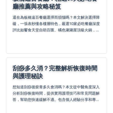
廳推薦與攻略秘笈
還在為板橋遠百餐廳選擇而煩惱嗎？本文解決選擇障
礙，一張表秒懂各樓層特色，嚴選10家必吃餐廳深度
評比如饗食天堂自助百匯、橘色涮涮屋頂級火鍋，並
分享在地老饕獨家小撇步與常見Q&A解答，讓您聰明
避雷、輕鬆享受美食不踩坑！
刮痧多久消？完整解析恢復時間
與護理秘訣
想知道刮痧後瘀青多久會消嗎？本文從中醫角度深入
分析刮痧恢復時間，提供實用護理技巧和常見問題解
答，幫助您快速緩解不適。包含個人經驗分享和專業
建議，讓您了解如何加速瘀青消退，並解答常見疑慮
如刮痧後洗澡、飲食禁忌等。