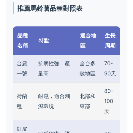
推薦馬鈴薯品種對照表
品種
適合地
生長
特點
名稱
區
周期
台農
抗病性強，產
全台多
70-
一號
量高
數地區
90天
80-
荷蘭
耐濕，適合潮
北部和
100
種
濕環境
東部
天
紅皮