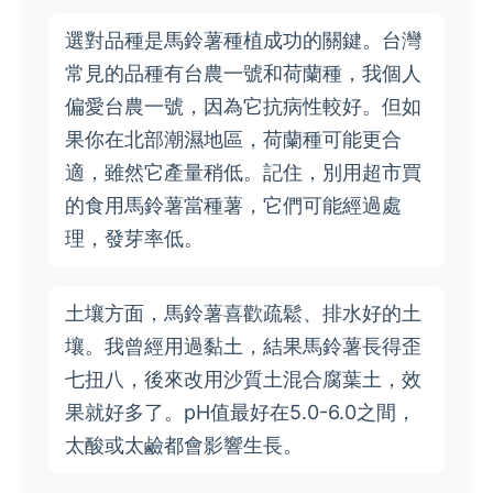
選對品種是馬鈴薯種植成功的關鍵。台灣
常見的品種有台農一號和荷蘭種，我個人
偏愛台農一號，因為它抗病性較好。但如
果你在北部潮濕地區，荷蘭種可能更合
適，雖然它產量稍低。記住，別用超市買
的食用馬鈴薯當種薯，它們可能經過處
理，發芽率低。
土壤方面，馬鈴薯喜歡疏鬆、排水好的土
壤。我曾經用過黏土，結果馬鈴薯長得歪
七扭八，後來改用沙質土混合腐葉土，效
果就好多了。pH值最好在5.0-6.0之間，
太酸或太鹼都會影響生長。