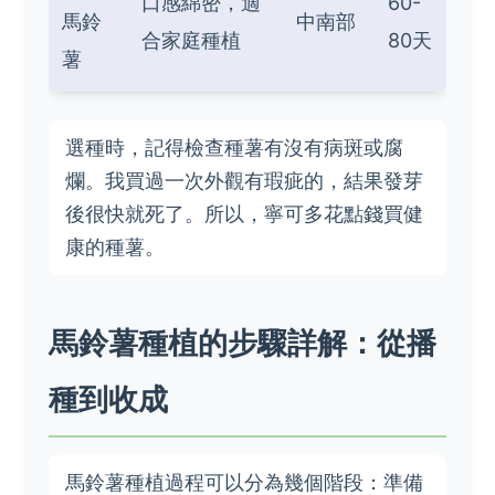
口感綿密，適
60-
馬鈴
中南部
合家庭種植
80天
薯
選種時，記得檢查種薯有沒有病斑或腐
爛。我買過一次外觀有瑕疵的，結果發芽
後很快就死了。所以，寧可多花點錢買健
康的種薯。
馬鈴薯種植的步驟詳解：從播
種到收成
馬鈴薯種植過程可以分為幾個階段：準備