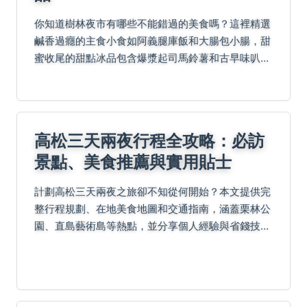
你知道樹林夜市有哪些不能錯過的美食嗎？這裡精選
鹹香過癮的主食小食如阿義腿庫飯和大腸包小腸，甜
蜜收尾的甜點冰品包含爆漿起司馬鈴薯和古早味叭
噗，還有沁涼解渴的飲品如木瓜牛奶與愛玉，加上終
極指南、在地小撇步和Q&A，帶你聰明吃遍經典小
吃！
高松三天兩夜行程全攻略：必訪
景點、美食推薦與實用貼士
計劃高松三天兩夜之旅卻不知從何開始？本文提供完
整行程規劃、在地美食地圖和交通指南，涵蓋栗林公
園、直島藝術島等熱點，並分享個人經驗與省錢技
巧，助你輕鬆打造難忘旅程。