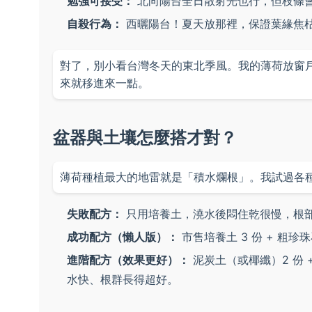
勉強可接受：
北向陽台全日散射光也行，但枝條
自殺行為：
西曬陽台！夏天放那裡，保證葉緣焦
對了，別小看台灣冬天的東北季風。我的薄荷放窗
來就移進來一點。
盆器與土壤怎麼搭才對？
薄荷種植最大的地雷就是「積水爛根」。我試過各
失敗配方：
只用培養土，澆水後悶住乾很慢，根
成功配方（懶人版）：
市售培養土 3 份 + 粗珍
進階配方（效果更好）：
泥炭土（或椰纖）2 份 +
水快、根群長得超好。