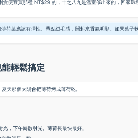
得到。別貪便宜買那種 NT$29 的，十之八九是溫室催出來的，回家環
的薄荷葉應該有彈性、帶點絨毛感，聞起來香氣明顯。如果葉子
也能輕鬆搞定
，夏天那個太陽會把薄荷烤成薄荷乾。
直射光，下午轉散射光。薄荷長最快最好。