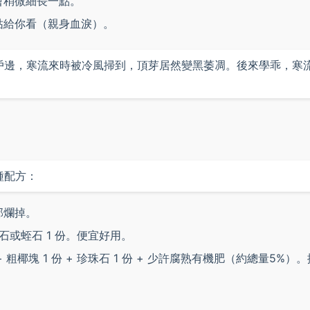
會稍微細長一點。
枯給你看（親身血淚）。
戶邊，寒流來時被冷風掃到，頂芽居然變黑萎凋。後來學乖，寒
種配方：
部爛掉。
珠石或蛭石 1 份。便宜好用。
 粗椰塊 1 份 + 珍珠石 1 份 + 少許腐熟有機肥（約總量5%）。