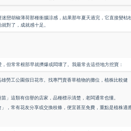
經迷戀胡椒薄荷那種衝腦涼感，結果那年夏天過完，它直接變枯
始就對了，成就感十足。
愛，但常常根部早就擠爆或悶壞了。我最常去這些地方挖寶：
高雄勞工公園假日花市。找專門賣香草植物的攤位，植株比較健
種苗」這類有信譽的店家，品種標示清楚，老闆通常也懂。
同好會」，常有花友分享或交換枝條，便宜甚至免費，重點是植株適