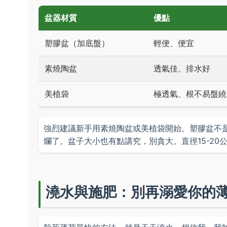
盆器材質
優點
塑膠盆（加底盤）
輕便、便宜
素燒陶盆
透氣佳、排水好
美植袋
極透氣、根不易盤繞
強烈建議新手用素燒陶盆或美植袋開始。塑膠盆不
爛了。盆子大小也有點講究，別貪大。直徑15-2
澆水與施肥：別再溺愛你的