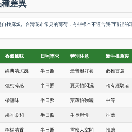
品種差異
是自找麻煩。台灣花市常見的薄荷，有些根本不適合我們這裡的
香氣風味
日照需求
特別注意
新手推薦度
經典清涼感
半日照
最普遍好養
必推首選
強勁涼感
半日照
夏天怕悶濕
稍有經驗者
帶甜味
半日照
葉薄怕強曬
中等
果香柔和
半日照
生長稍慢
推薦
檸檬清香
半日照
需較大空間
推薦