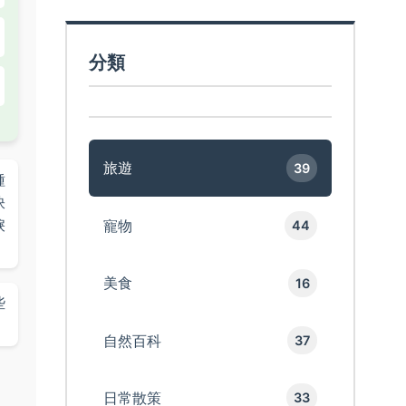
分類
旅遊
39
種
訣
淚
寵物
44
美食
16
些
自然百科
37
日常散策
33