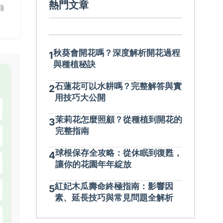
熱門文章
錄
秋葵會開花嗎？深度解析開花過程
1
與種植秘訣
石蓮花可以水耕嗎？完整解答與實
2
用技巧大公開
茉莉花怎麼照顧？從種植到開花的
3
完整指南
球根保存全攻略：從休眠到復甦，
4
讓你的花園年年綻放
紅妃木瓜壽命終極指南：影響因
5
素、延長技巧與常見問題全解析