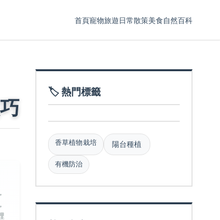
首頁
寵物
旅遊
日常散策
美食
自然百科
🏷️ 熱門標籤
巧
香草植物栽培
陽台種植
有機防治
，
，
裡