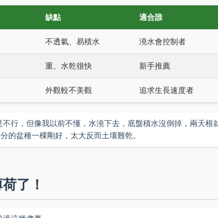
缺點
適合誰
不透氣、易積水
澆水會控制者
重、水乾很快
新手推薦
外觀較不美觀
追求生長速度者
是不行，但像我以前不懂，水澆下去，底盤積水沒倒掉，兩天根
0公分的盆種一棵剛好，太大反而土壤難乾。
薄荷了！