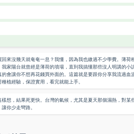
買回來沒幾天就奄奄一息？我懂，因為我也繳過不少學費。薄荷
。我家陽台就曾經是薄荷的墳場，直到我搞懂那些沒人明講的小
真的會讓你不想再花錢買外面的。這篇就是要跟你分享我流過血
荷種植經驗，保證實用，看完就能上手。
這樣想，結果死更快。台灣的氣候，尤其是夏天那個濕熱，對某
，讓你少走彎路。