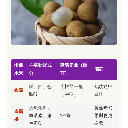
推薦
主要助眠成
建議份量（睡
備註
水果
分
前）
鎂、鉀、色
半根至一根
熟度適中
香蕉
胺酸
（中型）
最佳
抗氧化劑、
黃金奇異
奇異
血清素、維
1-2顆
果對胃更
果
生素C
友善