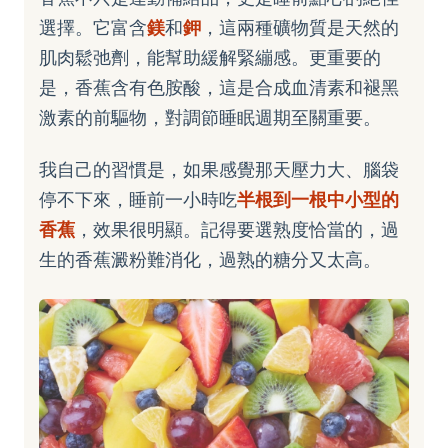
選擇。它富含
鎂
和
鉀
，這兩種礦物質是天然的
肌肉鬆弛劑，能幫助緩解緊繃感。更重要的
是，香蕉含有色胺酸，這是合成血清素和褪黑
激素的前驅物，對調節睡眠週期至關重要。
我自己的習慣是，如果感覺那天壓力大、腦袋
停不下來，睡前一小時吃
半根到一根中小型的
香蕉
，效果很明顯。記得要選熟度恰當的，過
生的香蕉澱粉難消化，過熟的糖分又太高。