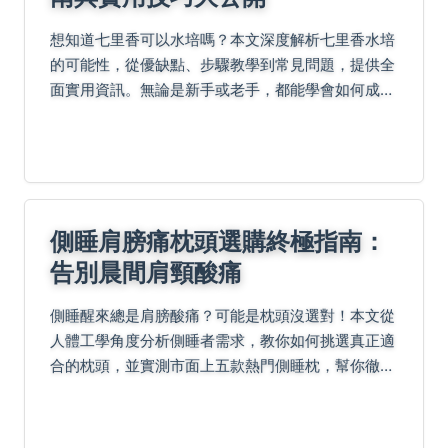
想知道七里香可以水培嗎？本文深度解析七里香水培
的可能性，從優缺點、步驟教學到常見問題，提供全
面實用資訊。無論是新手或老手，都能學會如何成功
水培七里香，解決種植過程中的所有疑難雜症。
側睡肩膀痛枕頭選購終極指南：
告別晨間肩頸酸痛
側睡醒來總是肩膀酸痛？可能是枕頭沒選對！本文從
人體工學角度分析側睡者需求，教你如何挑選真正適
合的枕頭，並實測市面上五款熱門側睡枕，幫你徹底
解決睡眠困擾。