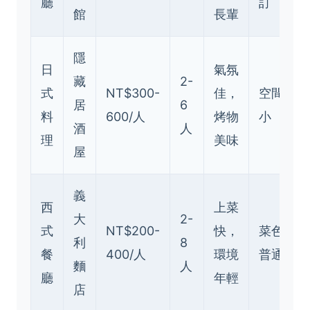
廳
訂
館
長輩
隱
日
氣氛
藏
2-
式
NT$300-
佳，
空間
居
6
料
600/人
烤物
小
酒
人
理
美味
屋
義
西
上菜
大
2-
式
NT$200-
快，
菜色
利
8
餐
400/人
環境
普通
麵
人
廳
年輕
店