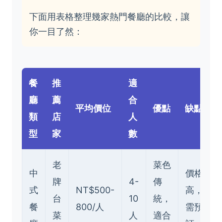
下面用表格整理幾家熱門餐廳的比較，讓
你一目了然：
餐
推
適
廳
薦
合
平均價位
優點
缺點
類
店
人
型
家
數
老
菜色
中
價格
牌
4-
傳
式
NT$500-
高，
台
10
統，
餐
800/人
需預
菜
人
適合