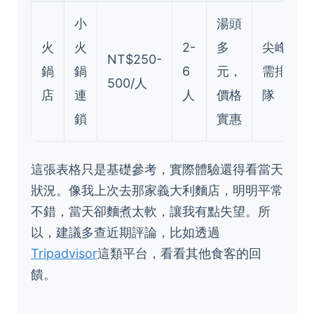
小
湯頭
火
火
2-
多
尖峰
NT$250-
鍋
鍋
6
元，
需排
500/人
店
連
人
價格
隊
鎖
實惠
這張表格只是基礎參考，實際體驗還得看當天
狀況。像我上次去那家義大利麵店，明明平常
不錯，當天卻麵煮太軟，讓我有點失望。所
以，建議多查近期評論，比如透過
Tripadvisor
這類平台，看看其他食客的回
饋。