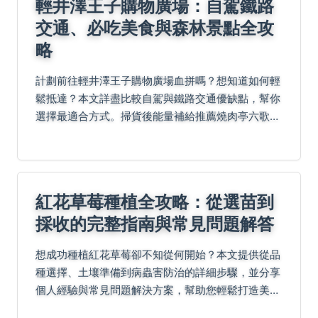
輕井澤王子購物廣場：自駕鐵路
交通、必吃美食與森林景點全攻
略
計劃前往輕井澤王子購物廣場血拼嗎？想知道如何輕
鬆抵達？本文詳盡比較自駕與鐵路交通優缺點，幫你
選擇最適合方式。掃貨後能量補給推薦燒肉亭六歌仙
的特色燒肉、天婦羅元祖的酥脆串かつ、Soup
Curry TREASURE的暖心湯咖哩。還有購物達人精...
紅花草莓種植全攻略：從選苗到
採收的完整指南與常見問題解答
想成功種植紅花草莓卻不知從何開始？本文提供從品
種選擇、土壤準備到病蟲害防治的詳細步驟，並分享
個人經驗與常見問題解決方案，幫助您輕鬆打造美麗
的草莓園。