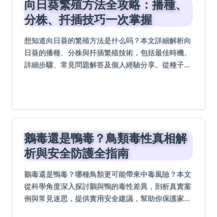
向日葵繁殖方法全攻略：播種、
分株、扦插技巧一次掌握
想知道向日葵的繁殖方法是什么吗？本文詳細解析向
日葵的播種、分株與扦插繁殖技術，包括最佳時機、
詳細步驟、常見問題解答及個人經驗分享。從種子處
理到幼苗照顧，一步步教你如何成功繁殖向日葵，解
決所有疑難雜症，適合園藝新手與愛好者閱讀。
鵝毒還是鴨毒？鳥類毒性真相解
析與安全防護全指南
鵝毒還是鴨毒？哪種鳥類更可能帶來中毒風險？本文
從科學角度深入探討鵝與鴨的毒性差異，剖析真實案
例與常見迷思，提供實用安全建議，幫助你保護家
人、寵物與自身健康。