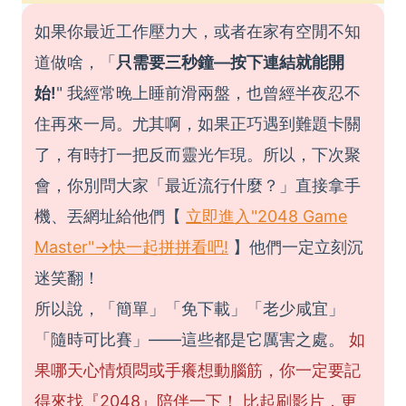
如果你最近工作壓力大，或者在家有空閒不知
道做啥，「
只需要三秒鐘—按下連結就能開
始!
" 我經常晚上睡前滑兩盤，也曾經半夜忍不
住再來一局。尤其啊，如果正巧遇到難題卡關
了，有時打一把反而靈光乍現。所以，下次聚
會，你別問大家「最近流行什麼？」直接拿手
機、丟網址給他們【
立即進入"2048 Game
Master"→快一起拼拼看吧!
】他們一定立刻沉
迷笑翻！
所以說，「簡單」「免下載」「老少咸宜」
「隨時可比賽」——這些都是它厲害之處。
如
果哪天心情煩悶或手癢想動腦筋，你一定要記
得來找『2048』陪伴一下！ 比起刷影片，更