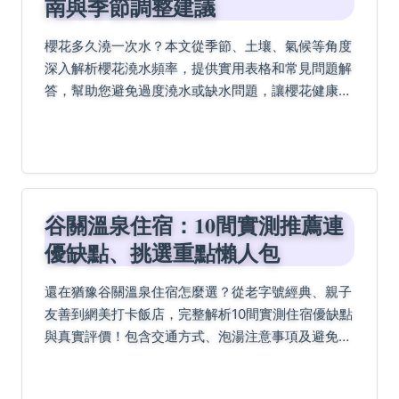
南與季節調整建議
櫻花多久澆一次水？本文從季節、土壤、氣候等角度
深入解析櫻花澆水頻率，提供實用表格和常見問題解
答，幫助您避免過度澆水或缺水問題，讓櫻花健康生
長。
谷關溫泉住宿：10間實測推薦連
優缺點、挑選重點懶人包
還在猶豫谷關溫泉住宿怎麼選？從老字號經典、親子
友善到網美打卡飯店，完整解析10間實測住宿優缺點
與真實評價！包含交通方式、泡湯注意事項及避免踩
雷技巧，教你如何挑選真正溫泉、高CP值住宿，規
劃谷關溫泉之旅看這篇就夠！