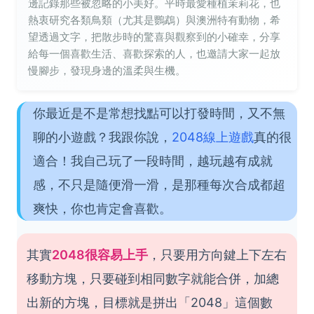
邊記錄那些被忽略的小美好。平時最愛種植茉莉花，也
熱衷研究各類鳥類（尤其是鸚鵡）與澳洲特有動物，希
望透過文字，把散步時的驚喜與觀察到的小確幸，分享
給每一個喜歡生活、喜歡探索的人，也邀請大家一起放
慢腳步，發現身邊的溫柔與生機。
你最近是不是常想找點可以打發時間，又不無
聊的小遊戲？我跟你說，
2048線上遊戲
真的很
適合！我自己玩了一段時間，越玩越有成就
感，不只是隨便滑一滑，是那種每次合成都超
爽快，你也肯定會喜歡。
其實
2048很容易上手
，只要用方向鍵上下左右
移動方塊，只要碰到相同數字就能合併，加總
出新的方塊，目標就是拼出「2048」這個數