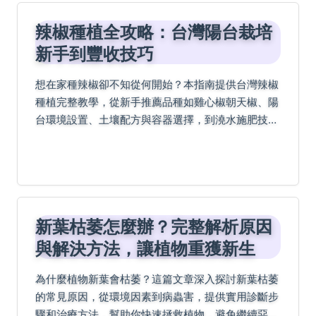
辣椒種植全攻略：台灣陽台栽培
新手到豐收技巧
想在家種辣椒卻不知從何開始？本指南提供台灣辣椒
種植完整教學，從新手推薦品種如雞心椒朝天椒、陽
台環境設置、土壤配方與容器選擇，到澆水施肥技
巧、病蟲害防治與修剪採收方法。包含常見問題解答
如開花不結果處理及室內種植要點，並分享進階過冬
與留種技巧，...
新葉枯萎怎麼辦？完整解析原因
與解決方法，讓植物重獲新生
為什麼植物新葉會枯萎？這篇文章深入探討新葉枯萎
的常見原因，從環境因素到病蟲害，提供實用診斷步
驟和治療方法，幫助你快速拯救植物，避免繼續惡