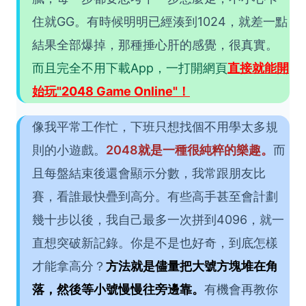
住就GG。有時候明明已經湊到1024，就差一點
結果全部爆掉，那種捶心肝的感覺，很真實。
而且完全不用下載App，一打開網頁
直接就能開
始玩"2048 Game Online"！
像我平常工作忙，下班只想找個不用學太多規
則的小遊戲。
2048就是一種很純粹的樂趣。
而
且每盤結束後還會顯示分數，我常跟朋友比
賽，看誰最快疊到高分。有些高手甚至會計劃
幾十步以後，我自己最多一次拼到4096，就一
直想突破新記錄。你是不是也好奇，到底怎樣
才能拿高分？
方法就是儘量把大號方塊堆在角
落，然後等小號慢慢往旁邊靠。
有機會再教你