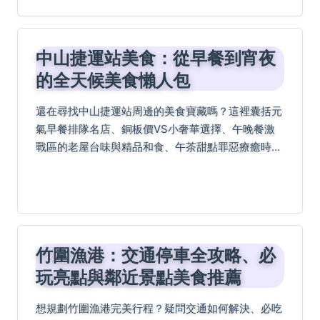
中山捷運站美食：從早餐到宵夜
的全天候美食懶人包
還在尋找中山捷運站周邊的美食寶藏嗎？這裡囊括元
氣早餐排隊名店、銅板價VS小奢華選擇、午晚餐激
戰區的老屋台味與精品和食、午茶甜點罪惡療癒時
光、冰品甜點大亂鬥評分、巷弄隱藏版小吃、米其林
必比登推薦及宵夜場續攤熱點，一次滿足你的味蕾探
索！
竹圍漁港：交通停車全攻略、必
玩亮點與鄰近景點美食推薦
想規劃竹圍漁港完美行程？疑問交通如何解決、必吃