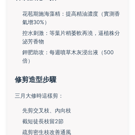
花苞期施海藻精：提高精油濃度（實測香
氣增30%）
控水刺激：等葉片稍萎軟再澆，逼植株分
泌芳香物
鉀肥助攻：每週噴草木灰浸出液（500
倍）
修剪造型步驟
三月大修時這樣剪：
先剪交叉枝、內向枝
截短徒長枝留2節
疏剪密生枝改善通風