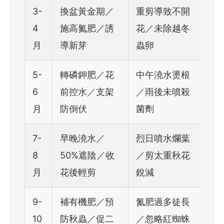
3-
換盆黃金期／
重剪導致不開
4
施高氮肥／誘
花／未除越冬
月
導新芽
蟲卵
5-
轉磷鉀肥／花
中午澆水燙根
6
前控水／支架
／雨後未噴殺
月
防倒伏
菌劑
7-
早晚澆水／
烈日噴水爛葉
8
50%遮陰／收
／剪太重秋花
月
花後輕剪
銳減
9-
補有機肥／預
氮肥過多徒長
10
防秋蟲／促二
／忽略紅蜘蛛