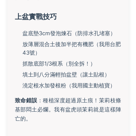
上盆實戰技巧
盆底墊3cm發泡煉石（防排水孔堵塞）
放薄層混合土後加半把有機肥（我用台肥
43號）
抓散底部1/3根系（別全拆！）
填土到八分滿輕拍盆壁（讓土貼根）
澆定根水加發根粉（我用國主動植寶）
致命錯誤
：種植深度超過原土痕！茉莉枝條
基部悶土必爛。我有盆虎頭茉莉就是這樣陣
亡的。