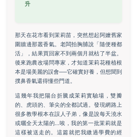
升
那天在花市看到茉莉苗，突然想起阿嬤舊家
圍牆邊那叢香氣。老闆拍胸脯說「隨便種都
活」，結果買回家不到兩個月就枯了半盆。
後來跑農改場問專家，才知道茉莉花種植根
本是場美麗的誤會──它確實好養，但想聞到
撲鼻香氣還得懂些門道。
這幾年我把陽台折騰成茉莉實驗場，雙瓣
的、虎頭的、筆尖的全都試過。發現網路上
很多教學根本在誤人子弟，像是說每天澆水
或曬全天太陽的...唉，我的第一批茉莉就是
這樣被送走的。這篇就把我繳過學費的經