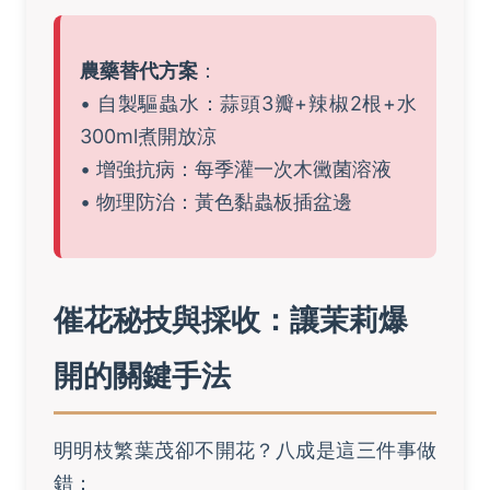
農藥替代方案
：
• 自製驅蟲水：蒜頭3瓣+辣椒2根+水
300ml煮開放涼
• 增強抗病：每季灌一次木黴菌溶液
• 物理防治：黃色黏蟲板插盆邊
催花秘技與採收：讓茉莉爆
開的關鍵手法
明明枝繁葉茂卻不開花？八成是這三件事做
錯：