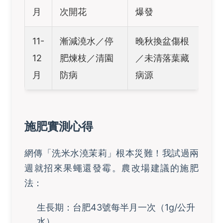
月
次開花
爆發
11-
漸減澆水／停
晚秋換盆傷根
12
肥煉枝／清園
／未清落葉藏
月
防病
病源
施肥實測心得
網傳「洗米水澆茉莉」根本災難！我試過兩
週就招來果蠅還發霉。農改場建議的施肥
法：
生長期：台肥43號每半月一次（1g/公升
水）