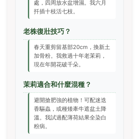
處，四周放水盆增濕。我六月
扦插十枝活七枝。
老株復壯技巧？
春天重剪留基部20cm，換新土
加骨粉。我救過十年老茉莉，
現在年開花破千朵。
茉莉適合和什麼混種？
避開搶肥強的植物！可配迷迭
香驅蟲，或種矮牽牛遮盆土降
溫。我試過配薄荷結果全染白
粉病。