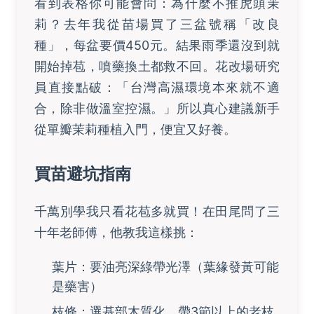
看到表格你可能會問：為什麼不推虎頭茉
莉？去年我從苗場買了三盆號稱「改良
種」，每盆要價450元。結果雨季還沒到就
開始掉苞，噴藥換土都救不回。花改場研究
員直接點破：「台灣高濕環境本來就不適
合，除非做溫室控濕。」所以真心建議新手
從單瓣茉莉種植入門，便宜又好養。
買苗避坑指南
千萬別學我只看花苞多就買！在田尾問了三
十年老師傅，他教我這樣挑：
葉片：要油亮深綠帶光澤（葉緣發黃可能
是藥害）
枝條：選基部木質化、帶3節以上的老枝