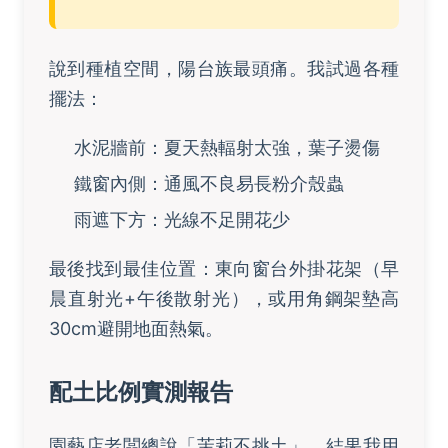
說到種植空間，陽台族最頭痛。我試過各種
擺法：
水泥牆前：夏天熱輻射太強，葉子燙傷
鐵窗內側：通風不良易長粉介殼蟲
雨遮下方：光線不足開花少
最後找到最佳位置：東向窗台外掛花架（早
晨直射光+午後散射光），或用角鋼架墊高
30cm避開地面熱氣。
配土比例實測報告
園藝店老闆總說「茉莉不挑土」，結果我用