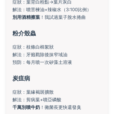
症狀：葉背白粉點→葉片灰白
解法：噴苦楝油+辣椒水（3:100比例）
別用酒精擦葉
！我試過葉子脫水捲曲
粉介殼蟲
症狀：枝條白棉絮狀
解法：牙籤戳除後抹窄域油
預防：每月噴一次矽藻土溶液
炭疽病
症狀：葉緣褐斑擴散
解法：剪病葉+噴亞磷酸
千萬別噴牛奶
！黴菌長更快還發臭