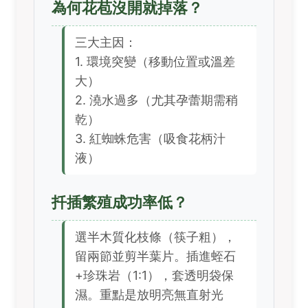
為何花苞沒開就掉落？
三大主因：
1. 環境突變（移動位置或溫差
大）
2. 澆水過多（尤其孕蕾期需稍
乾）
3. 紅蜘蛛危害（吸食花柄汁
液）
扦插繁殖成功率低？
選半木質化枝條（筷子粗），
留兩節並剪半葉片。插進蛭石
+珍珠岩（1:1），套透明袋保
濕。重點是放明亮無直射光