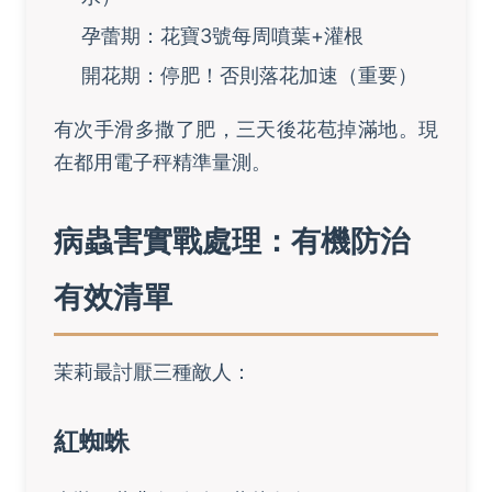
孕蕾期：花寶3號每周噴葉+灌根
開花期：停肥！否則落花加速（重要）
有次手滑多撒了肥，三天後花苞掉滿地。現
在都用電子秤精準量測。
病蟲害實戰處理：有機防治
有效清單
茉莉最討厭三種敵人：
紅蜘蛛