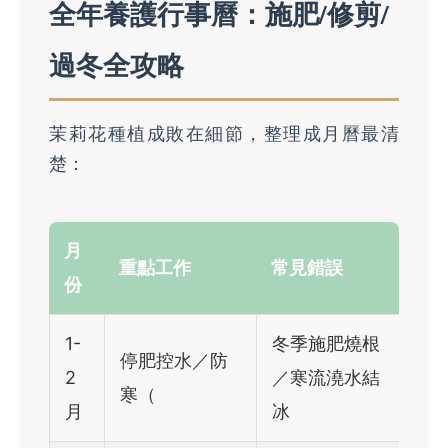
全年養護行事曆：施肥/修剪/
過冬全攻略
茉莉花種植成敗在細節，整理成月曆最清
楚：
月
重點工作
常見錯誤
份
1-
冬季施肥燒根
停肥控水／防
2
／寒流澆水結
寒（
月
冰