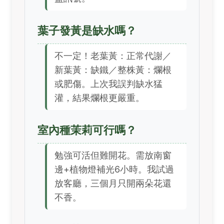
葉子發黃是缺水嗎？
不一定！老葉黃：正常代謝／
新葉黃：缺鐵／整株黃：爛根
或肥傷。上次我誤判缺水猛
灌，結果爛根更嚴重。
室內種茉莉可行嗎？
勉強可活但難開花。需放南窗
邊+植物燈補光6小時。我試過
放客廳，三個月只開兩朵花還
不香。