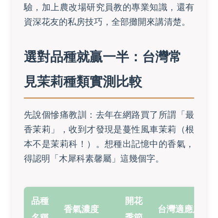
驗，加上農改場研究員教的專業知識，還有
資深花友的私房技巧，全部攤開來講清楚。
選對品種就贏一半：台灣常
見茉莉種類實測比較
先說個慘痛教訓：去年在網路買了所謂「最
香茉莉」，收到才發現是蔓性風車茉莉（根
本不是茉莉科！）。想種出記憶中的香氣，
得認明「木犀科素馨屬」這幾個字。
品種
開花
香氣濃度
台灣適應度
名稱
季節