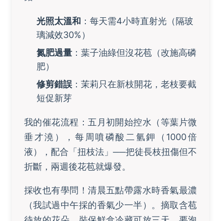
光照太溫和
：每天需4小時直射光（隔玻
璃減效30%）
氮肥過量
：葉子油綠但沒花苞（改施高磷
肥）
修剪錯誤
：茉莉只在新枝開花，老枝要截
短促新芽
我的催花流程：五月初開始控水（等葉片微
垂才澆），每周噴磷酸二氫鉀（1000倍
液），配合「扭枝法」──把徒長枝扭傷但不
折斷，兩週後花苞就爆發。
採收也有學問！清晨五點帶露水時香氣最濃
（我試過中午採的香氣少一半）。摘取含苞
待放的花朵，裝保鮮盒冷藏可放三天。要泡