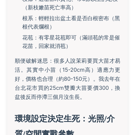
（新枝嫩苗死亡率高）
根系：輕輕拉出盆土看是否白根密布（黑
根代表爛根）
花苞：有零星花苞即可（滿頭苞的常是催
花苗，回家就消苞）
順便破解迷思：很多人說茉莉要買大苗才易
活。其實中小苗（15-20cm高）適應力更
好，價格也合理（約80-150元）。我去年在
台北花市買的25cm雙瓣大苗要價300，換
盆後反而停滯三個月沒生長。
環境設定決定生死：光照/介
質/空間實戰參數