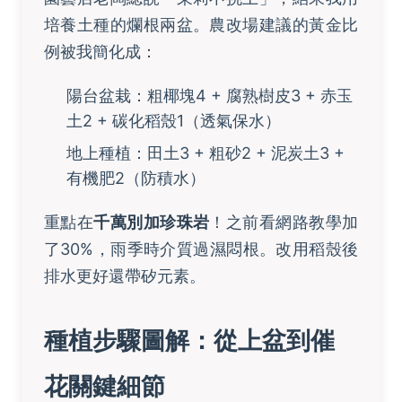
培養土種的爛根兩盆。農改場建議的黃金比
例被我簡化成：
陽台盆栽：粗椰塊4 + 腐熟樹皮3 + 赤玉
土2 + 碳化稻殼1（透氣保水）
地上種植：田土3 + 粗砂2 + 泥炭土3 +
有機肥2（防積水）
重點在
千萬別加珍珠岩
！之前看網路教學加
了30%，雨季時介質過濕悶根。改用稻殼後
排水更好還帶矽元素。
種植步驟圖解：從上盆到催
花關鍵細節