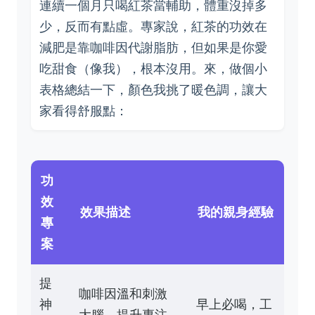
連續一個月只喝紅茶當輔助，體重沒掉多
少，反而有點虛。專家說，紅茶的功效在
減肥是靠咖啡因代謝脂肪，但如果是你愛
吃甜食（像我），根本沒用。來，做個小
表格總結一下，顏色我挑了暖色調，讓大
家看得舒服點：
功
效
效果描述
我的親身經驗
專
案
提
咖啡因溫和刺激
神
早上必喝，工
大腦，提升專注