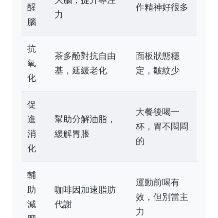
醒
作精神好很多
力
腦
抗
茶多酚對抗自由
面板狀態穩
氧
基，延緩老化
定，皺紋少
化
促
大餐後喝一
進
幫助分解油脂，
杯，胃不悶悶
消
緩解胃脹
的
化
輔
運動前喝有
助
咖啡因加速脂肪
效，但別當主
減
代謝
力