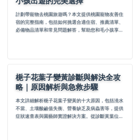
小孩出遊的完美選擇
計劃帶寵物去桃園旅遊嗎？本文提供桃園寵物友善住
宿的完整指南，包括如何挑選合適住宿、推薦清單、
必備物品清單和常見問題解答，幫助您和毛小孩享受
無憂旅程。
梔子花葉子變黃診斷與解決全攻
略｜原因解析與急救步驟
本文詳細解析梔子花葉子變黃的十大原因，包括澆水
不當、土壤酸鹼值失衡、營養缺乏及病蟲害等，提供
症狀速查表與園藝師實證解決方案。從診斷黃葉位置
（如新葉先黃或葉緣焦黃）到急救步驟、復原時間表
與季節養護日曆，教你有效處理爛根危機、調節pH
值及施用螯...