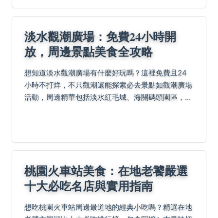
淡水觀潮廣場：免費24小時開
放，周邊景點美食全攻略
想知道淡水觀潮廣場有什麼好玩嗎？這裡免費且24
小時不打烊，不只觀潮還能探索必去景點如觀潮廣場
活動，周邊精華包括淡水紅毛城、海關碼頭園區，住
宿推薦承億文旅及將捷金鬱金香酒店，更別錯過在地
美食文化阿給、可口魚丸和周杰倫套餐，讓你的淡水
行充滿驚喜...
桃園火車站美食：在地老饕嚴選
十大必吃名店與實用指南
想吃桃園火車站周邊最道地的經典小吃嗎？精選在地