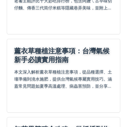
老饕主觀評比十大必吃排行榜，包含阿嬤ㄟ古早味切
仔麵、傳香三代筒仔米糕等隱藏巷弄美味，並附上店
家資訊速查實用小抄和在地老饕真心話Q&A，帶你輕
鬆探索深夜藥膳排骨、現烤爆漿車輪餅等熱門推薦，
一次搞定...
薰衣草種植注意事項：台灣氣候
新手必讀實用指南
本文深入解析薰衣草種植注意事項，從品種選擇、土
壤準備到澆水施肥，提供台灣氣候專屬實用技巧。涵
蓋常見問題如夏季高溫處理、病蟲害預防，並分享個
人種植經驗與失敗案例，幫助新手避開陷阱，成功種
出美麗薰衣草花園。