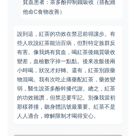
貧血患者：茶多酚抑制鐵吸收（搭配維
他命C食物改善）
說到這，紅茶的功效在禁忌前得讓步。有
些人吹說紅茶能治百病，但對特定族群反
有害。像我媽有貧血，喝紅茶後鐵質吸收
變差，血檢數字掉一點點。後來改飯後兩
小時喝，狀況才好轉。還有，紅茶別跟藥
物混喝。我有次吃止痛藥配紅茶，藥效變
弱，醫生說茶多酚幹擾代謝。總之，紅茶
的功效雖讚，但禁忌要牢記。別像我當初
那樣莽撞，聽身體訊號最重要。紅茶不是
人人適合，瞭解限制才喝得安心。