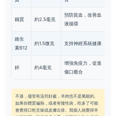
預防貧血，改善血
鐵質
約2.5毫克
液循環
維生
約1.5微克
支持神經系統健康
素B12
增強免疫力，促進
鋅
約4毫克
傷口癒合
不過，儘管有這些好處，羊肉也不是萬能的。
如果你體質偏熱，或者有慢性病，吃多了可能
會覺得口乾舌燥或皮膚出疹。我個人就覺得羊