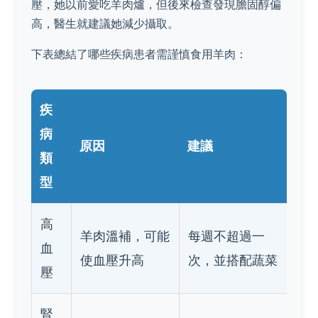
壓，她以前愛吃羊肉爐，但後來檢查發現膽固醇偏
高，醫生就建議她減少攝取。
下表總結了哪些疾病患者需謹慎食用羊肉：
疾
病
原因
建議
類
型
高
羊肉溫補，可能
每週不超過一
血
使血壓升高
次，並搭配蔬菜
壓
腎