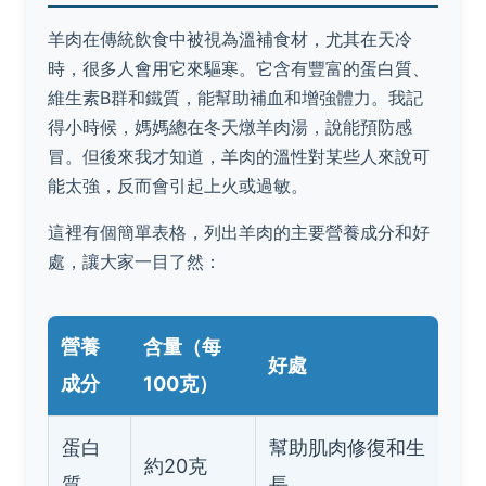
羊肉在傳統飲食中被視為溫補食材，尤其在天冷
時，很多人會用它來驅寒。它含有豐富的蛋白質、
維生素B群和鐵質，能幫助補血和增強體力。我記
得小時候，媽媽總在冬天燉羊肉湯，說能預防感
冒。但後來我才知道，羊肉的溫性對某些人來說可
能太強，反而會引起上火或過敏。
這裡有個簡單表格，列出羊肉的主要營養成分和好
處，讓大家一目了然：
營養
含量（每
好處
成分
100克）
蛋白
幫助肌肉修復和生
約20克
質
長