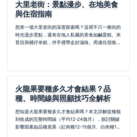
大里老街：景點漫步、在地美食
與住宿指南
想來一場大里老街的深度探索嗎？這裡不只一條街的
時光漫步景點，還有在地人私藏的美食如鹹蛋糕、米
苔目與桶仔米糕，伴手禮帶走好滋味。周邊住宿推薦
清新溫泉飯店泡湯看夜景、大里四季文旅文青設計，
還有連鎖平價的挪威森林行旅。跟著老旅人的一日遊
行程規劃，...
火龍果要種多久才會結果？品
種、時間線與照顧技巧全解析
想知道火龍果要種多久才會結果嗎？本文詳解從種植
到收成的完整時間線（平均12-24個月），探討關鍵
影響因素如品種差異（紅肉種12-15個月、白肉種18-
24個月）、地區氣候（南部更快）、繁殖方式與日