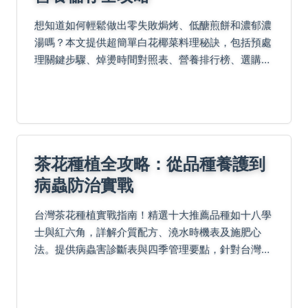
想知道如何輕鬆做出零失敗焗烤、低醣煎餅和濃郁濃
湯嗎？本文提供超簡單白花椰菜料理秘訣，包括預處
理關鍵步驟、焯燙時間對照表、營養排行榜、選購儲
存小教室，以及懶人Q&A解答，讓你一次掌握健康美
味！
茶花種植全攻略：從品種養護到
病蟲防治實戰
台灣茶花種植實戰指南！精選十大推薦品種如十八學
士與紅六角，詳解介質配方、澆水時機表及施肥心
法。提供病蟲害診斷表與四季管理要點，針對台灣北
中南氣候差異給出種植對策。附常見問答與修剪扦插
技巧，幫助新手避開爛根、曬傷等陷阱，成功培育健
康茶花。