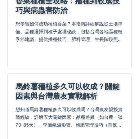
香菜種植全攻略：播種到收成技
巧與病蟲害防治
想學習如何成功種植香菜？本指南詳細解說從土壤準
備、品種選擇到種子處理秘訣，包括台灣各地區種植
季節建議。提供播種技巧、肥料管理、生長階段照護
重點，並分享病蟲害防治實戰守則與自製防蟲液配
方。另涵蓋採收保存方法、經濟效益分析及全年生產
規劃，幫助您...
馬鈴薯種植多久可以收成？關鍵
因素與台灣農友實戰解析
想知道馬鈴薯種植多久可以收成嗎？台灣農友親授實
戰經驗，詳解五大關鍵因素：品種差異（如台農一號
70-85天）、季節氣溫影響、施肥管理技巧（前氮後
鉀原則），並提供收成時機四步判斷法、不同階段用