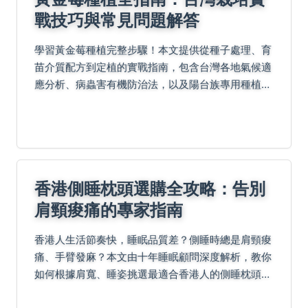
戰技巧與常見問題解答
學習黃金莓種植完整步驟！本文提供從種子處理、育
苗介質配方到定植的實戰指南，包含台灣各地氣候適
應分析、病蟲害有機防治法，以及陽台族專用種植方
案。專家分享採收時機、經濟效益與常見問題解方，
助你成功栽培俗稱燈籠果的黃金莓。
香港側睡枕頭選購全攻略：告別
肩頸痠痛的專家指南
香港人生活節奏快，睡眠品質差？側睡時總是肩頸痠
痛、手臂發麻？本文由十年睡眠顧問深度解析，教你
如何根據肩寬、睡姿挑選最適合香港人的側睡枕頭，
並公開市面熱門品牌的真實體驗與避坑指南，讓你一