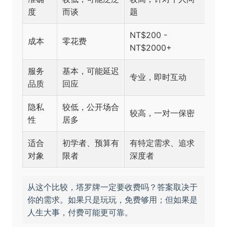
度
而谈
题
NT$200 -
成本
零花费
NT$2000+
服务
基本，可能延迟
专业，即时互动
品质
回应
隐私
较低，公开场合
较高，一对一保密
性
居多
适合
初学者、预算有
有特定需求、追求
对象
限者
深度者
从这个比较，塔罗牌一定要收费吗？答案取决于
你的需求。如果只是玩玩，免费够用；但如果是
人生大事，付费可能更可靠。