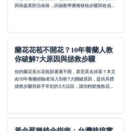
與病蟲害防治表格，詳細教學播種移植步驟與收成時
機。無論陽台或室內種植，透過個人實戰經驗分享，
助你輕鬆種出健康美味的地瓜葉，解決葉黃蟲害等常
見問題。
蘭花花苞不開花？10年養蘭人教
你破解7大原因與拯救步驟
你的蘭花長出花苞卻遲遲不開，甚至莫名掉落？本文
由10年養蘭經驗者深入剖析7大關鍵原因，提供具體
拯救步驟與新手常犯的3大誤區，讓你輕鬆挽救花
苞，迎接盛開。
黃金莓種植全指南：台灣栽培實