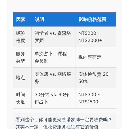
因素
说明
影响价格范围
经验
初学者 vs. 资深塔
NT$200 -
程度
罗师
NT$2000+
服务
单次占卜、课程、
视内容而定
类型
会员制
实体店 vs. 网络服
实体通常贵 20-
地点
务
50%
时间
30分钟 vs. 60分
NT$300 -
长度
钟占卜
NT$1500
看到这个，你可能更疑惑塔罗牌一定要收费吗？
其实不一定，但收费服务往往有它的价值。