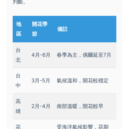
判斷。
地
開花季
備註
區
節
台
4月-6月
春季為主，偶爾延至7月
北
台
3月-5月
氣候溫和，開花較穩定
中
高
2月-4月
南部溫暖，開花較早
雄
花
受海洋氣候影響，花期