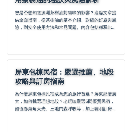
您是否想知道澳洲茶樹油對貓咪的影響？這篇文章提
供全面指南，從茶樹油的基本介紹、對貓的好處與風
險，到安全使用方法和常見問題。內容包括稀釋比
例、應用技巧、真實案例，以及鏈接至權威機構如美
國防止虐待動物協會的建議，幫助您做出明智決定。
屏東包棟民宿：嚴選推薦、地段
攻略與訂房指南
為什麼屏東包棟民宿成為您的旅行首選？屏東那麼廣
大，如何挑選理想地段？老玩咖嚴選5間優質民宿，
如恆春海角天光、三地門森呼吸等，加上聰明訂房與
入住指南及常見Q&A，讓您的旅程輕鬆規劃，打造完
美回憶無煩惱！