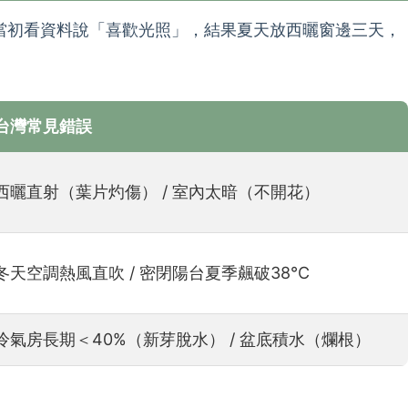
當初看資料說「喜歡光照」，結果夏天放西曬窗邊三天，
台灣常見錯誤
西曬直射（葉片灼傷） / 室內太暗（不開花）
冬天空調熱風直吹 / 密閉陽台夏季飆破38°C
冷氣房長期＜40%（新芽脫水） / 盆底積水（爛根）