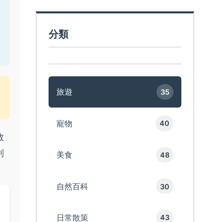
分類
旅遊
35
寵物
40
教
到
美食
48
自然百科
30
日常散策
43