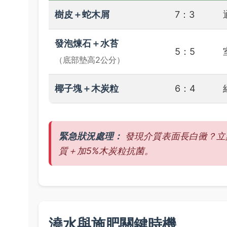
樹皮＋蛇木屑
7：3
發泡煉石＋水苔
5：5
（底部墊高2公分）
椰子塊＋木炭粒
6：4
緊急狀況處理：
發現介質表面長白黴？立
質＋加5%木炭粒抗菌。
澆水與施肥關鍵時機