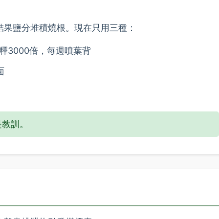
結果鹽分堆積燒根。現在只用三種：
稀釋3000倍，每週噴葉背
面
是教訓。