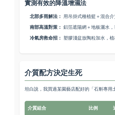
實測有效的降溫增濕法
北部多雨解法：
用吊掛式種植籃＋混合介
南部高溫對策：
鋁箔遮陽網＋地板灑水，
冷氣房救命招：
塑膠淺盆放陶粒加水，植
介質配方決定生死
坦白說，我買過某園藝店配好的「石斛專用土
介質組合
比例