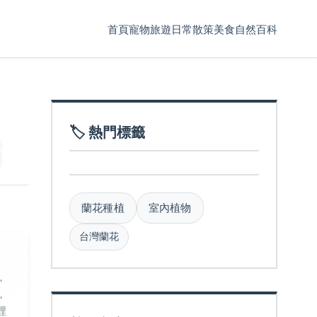
首頁
寵物
旅遊
日常散策
美食
自然百科
🏷️ 熱門標籤
蘭花種植
室內植物
台灣蘭花
，
，
裡