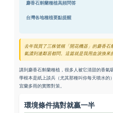
麝香石斛蘭種植高頻問答
台灣各地種植要點提醒
去年我買了三株號稱「開花機器」的麝香石斛
氣濃到連鄰居都問。這篇就是我用血淚換來
講到麝香石斛蘭種植，很多人被它清甜的香氣
學根本是紙上談兵（尤其那種叫你每天噴水的
宜蘭多雨的實際對策。
環境條件搞對就贏一半