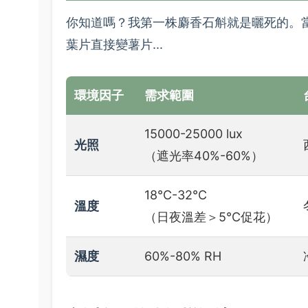
你知道嗎？我第一株麝香石斛就是曬死的。
葉片直接變薯片...
環境因子
需求範圍
15000-25000 lux
光照
（遮光率40%-60%）
18°C-32°C
溫度
（日夜溫差＞5°C促花）
濕度
60%-80% RH