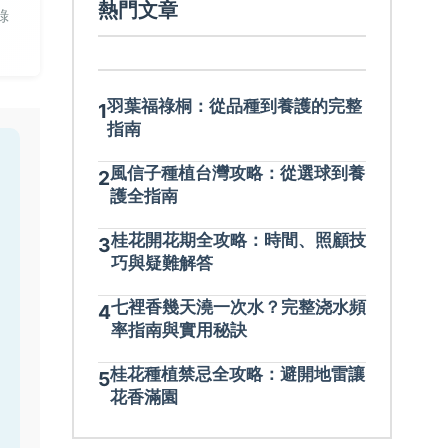
熱門文章
錄
羽葉福祿桐：從品種到養護的完整
1
指南
風信子種植台灣攻略：從選球到養
2
護全指南
桂花開花期全攻略：時間、照顧技
3
巧與疑難解答
七裡香幾天澆一次水？完整浇水頻
4
率指南與實用秘訣
桂花種植禁忌全攻略：避開地雷讓
5
花香滿園