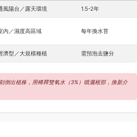
通風陽台／露天環境
1.5-2年
室內／濕度高區域
每年換水苔
經濟型／大規模種植
需預泡去鹽分
刻倒出植株，用稀釋雙氧水（3%）噴灑根部，換新介