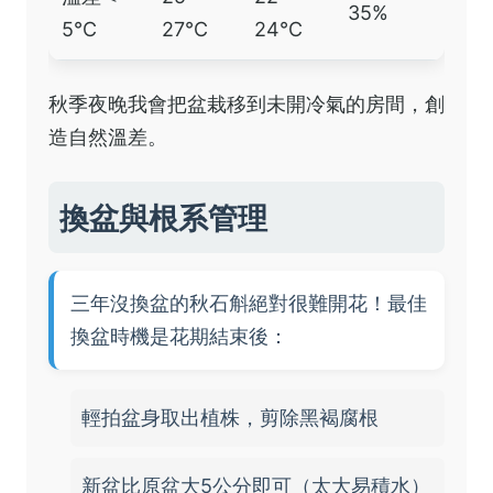
35%
5℃
27℃
24℃
秋季夜晚我會把盆栽移到未開冷氣的房間，創
造自然溫差。
換盆與根系管理
三年沒換盆的秋石斛絕對很難開花！最佳
換盆時機是花期結束後：
輕拍盆身取出植株，剪除黑褐腐根
新盆比原盆大5公分即可（太大易積水）