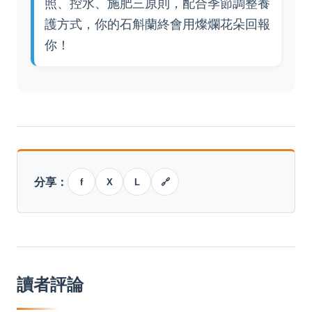
照、控水、施肥三原則，配合季節調整養
護方式，你的石斛蘭終會用燦爛花朵回報
你！
分享：
f
X
L
🔗
讀者評論