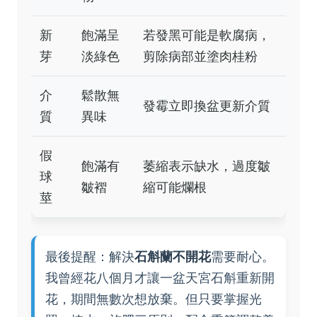
新
飽滿呈
若發黑可能是軟腐病，
芽
淡綠色
剪除病部並塗肉桂粉
介
鬆散無
發霉立即換盆更新介質
質
異味
假
飽滿有
萎縮表示缺水，過度皺
球
皺褶
縮可能爛根
莖
最後提醒：解決
石斛蘭不開花
需要耐心。
我曾經花八個月才讓一盆天宮石斛重新開
花，期間無數次想放棄。但只要掌握光