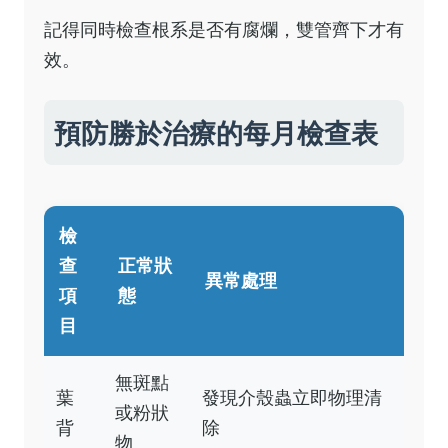
記得同時檢查根系是否有腐爛，雙管齊下才有
效。
預防勝於治療的每月檢查表
檢
查
正常狀
異常處理
項
態
目
無斑點
葉
發現介殼蟲立即物理清
或粉狀
背
除
物