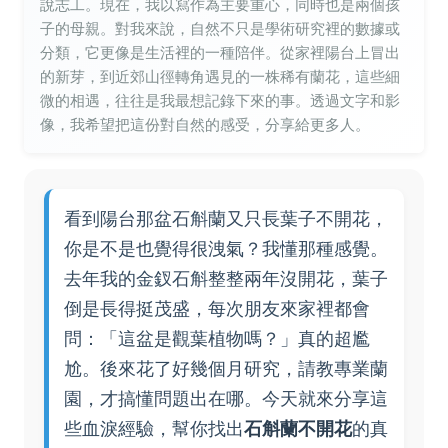
說志工。現在，我以寫作為主要重心，同時也是兩個孩
子的母親。對我來說，自然不只是學術研究裡的數據或
分類，它更像是生活裡的一種陪伴。從家裡陽台上冒出
的新芽，到近郊山徑轉角遇見的一株稀有蘭花，這些細
微的相遇，往往是我最想記錄下來的事。透過文字和影
像，我希望把這份對自然的感受，分享給更多人。
看到陽台那盆石斛蘭又只長葉子不開花，
你是不是也覺得很洩氣？我懂那種感覺。
去年我的金釵石斛整整兩年沒開花，葉子
倒是長得挺茂盛，每次朋友來家裡都會
問：「這盆是觀葉植物嗎？」真的超尷
尬。後來花了好幾個月研究，請教專業蘭
園，才搞懂問題出在哪。今天就來分享這
些血淚經驗，幫你找出
石斛蘭不開花
的真