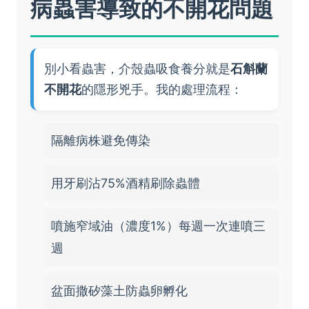
病蟲害導致的不開花問題
別小看蟲害，介殼蟲吸食養分就是
石斛蘭
不開花
的隱形兇手。我的處理流程：
隔離病株避免傳染
用牙刷沾75%酒精刷除蟲體
噴施窄域油（濃度1%）每週一次連噴三
週
盆面撒矽藻土防蟲卵孵化