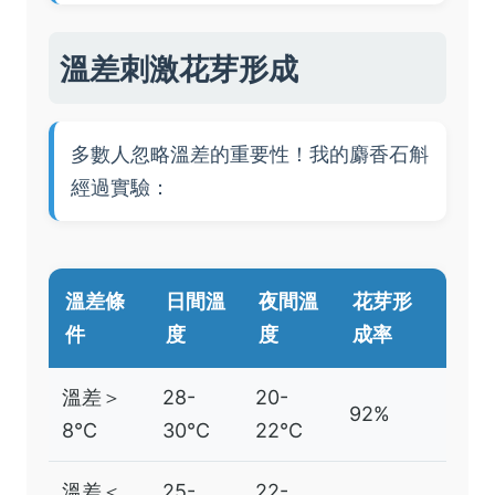
溫差刺激花芽形成
多數人忽略溫差的重要性！我的麝香石斛
經過實驗：
溫差條
日間溫
夜間溫
花芽形
件
度
度
成率
溫差＞
28-
20-
92%
8℃
30℃
22℃
溫差＜
25-
22-