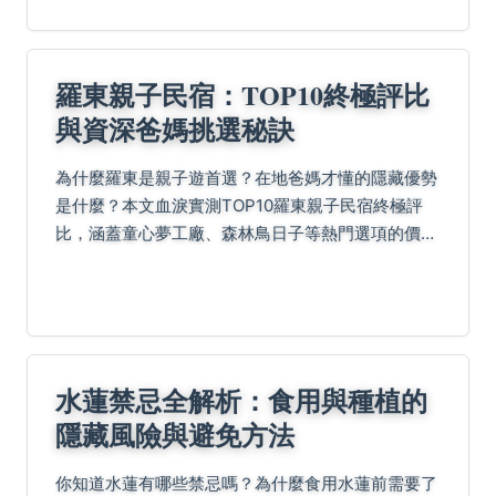
羅東親子民宿：TOP10終極評比
與資深爸媽挑選秘訣
為什麼羅東是親子遊首選？在地爸媽才懂的隱藏優勢
是什麼？本文血淚實測TOP10羅東親子民宿終極評
比，涵蓋童心夢工廠、森林鳥日子等熱門選項的價
格、設施與優缺點，並揭露挑選魔鬼細節、私房路線
避開人擠人玩法，以及親子住宿常見Q&A，助您輕鬆
規劃完美...
水蓮禁忌全解析：食用與種植的
隱藏風險與避免方法
你知道水蓮有哪些禁忌嗎？為什麼食用水蓮前需要了