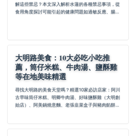
解這些禁忌？本文深入解析水蓮的各種禁忌事項，從
食用角度探討可能引起的健康問題如過敏反應、腸胃
不適，到種植層面的環境要求、農藥使用禁忌。我們
引用行政院農業委員會的資料，提供科學依據，並分
享真實案例...
大明路美食：10大必吃小吃推
薦，筒仔米糕、牛肉湯、鹽酥雞
等在地美味精選
尋找大明路的美食天堂嗎？精選10家必訪店家：阿川
古早味筒仔米糕、明卿牛肉湯、好味鹽酥雞（大明創
始店）、阿美鍋燒意麵、老張韭菜盒子與豬肉餡餅、
大勇街無名鹹粥、林家廣東沙茶爐、冰ㄉ• かき氷、
松稜糖燻滷味及阿輝炒鱔魚，從古早味到宵夜應有盡
有，還...