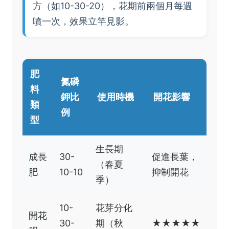
方（如10-30-20），花期前兩個月每週
噴一次，效果立竿見影。
肥
氮磷
料
鉀比
使用時機
開花影響
類
例
型
生長期
成長
30-
促進長葉，
（春夏
肥
10-10
抑制開花
季）
10-
花芽分化
開花
30-
期（秋
★★★★★