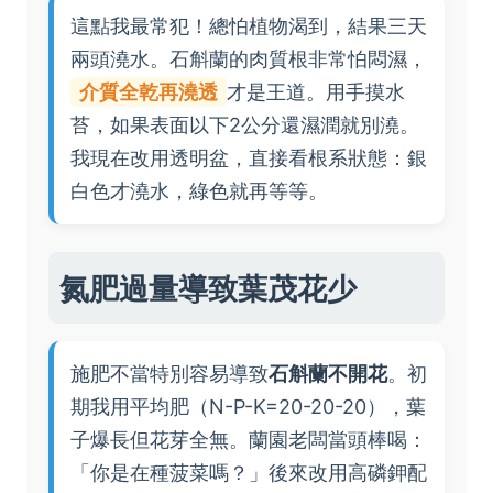
這點我最常犯！總怕植物渴到，結果三天
兩頭澆水。石斛蘭的肉質根非常怕悶濕，
介質全乾再澆透
才是王道。用手摸水
苔，如果表面以下2公分還濕潤就別澆。
我現在改用透明盆，直接看根系狀態：銀
白色才澆水，綠色就再等等。
氮肥過量導致葉茂花少
施肥不當特別容易導致
石斛蘭不開花
。初
期我用平均肥（N-P-K=20-20-20），葉
子爆長但花芽全無。蘭園老闆當頭棒喝：
「你是在種菠菜嗎？」後來改用高磷鉀配