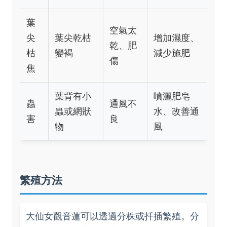
葉
空氣太
尖
葉尖乾枯
增加濕度、
乾、肥
枯
變褐
減少施肥
傷
焦
葉背有小
噴灑肥皂
蟲
通風不
蟲或網狀
水、改善通
害
良
物
風
繁殖方法
大仙女觀音蓮可以透過分株或扦插繁殖。分