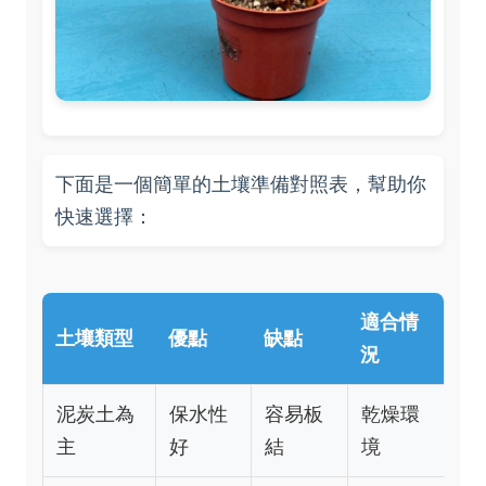
下面是一個簡單的土壤準備對照表，幫助你
快速選擇：
適合情
土壤類型
優點
缺點
況
泥炭土為
保水性
容易板
乾燥環
主
好
結
境