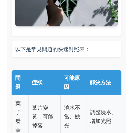
以下是常見問題的快速對照表：
問
可能原
症狀
解決方法
題
因
葉
葉片變
澆水不
子
調整澆水、
黃，可能
當、缺
發
增加光照
掉落
光
黃