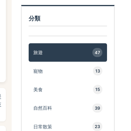
分類
旅遊
47
寵物
13
美食
15
是
來
自然百科
39
日常散策
23