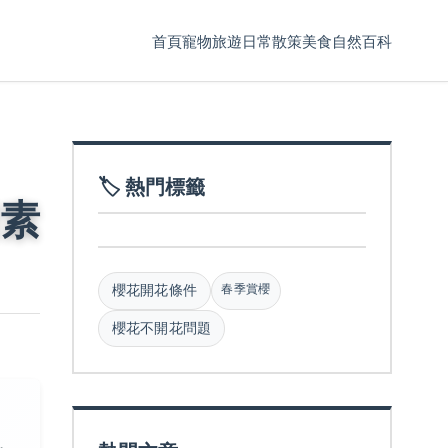
首頁
寵物
旅遊
日常散策
美食
自然百科
🏷️ 熱門標籤
素
春季賞櫻
櫻花開花條件
櫻花不開花問題
，