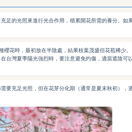
要充足的光照來進行光合作用，積累開花所需的養分。如
種櫻花時，最初放在半陰處，結果枝葉茂盛但花苞稀少。
，在台灣夏季陽光強烈時，要注意避免灼傷，適當遮陰可
節需要充足光照，但在花芽分化期（通常是夏末秋初），