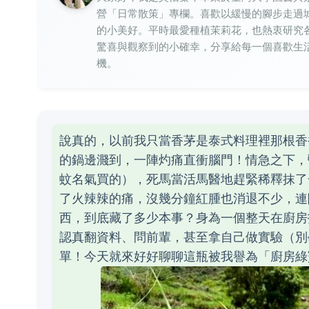
營「日常散策」專欄。喜歡以緩慢的腳步走過
的小美好。平時最愛種植茉莉花，也熱衷研究
驚喜與觀察到的小確幸，分享給每一個喜歡生
機。
說真的，以前我只當香茅是泰式料理裡那根香
的鍋邊濺到，一陣灼痛直衝腦門！情急之下，
蚊名氣買的），死馬當活馬醫地趕緊稀釋抹了
了火辣辣的痛，沒幾分鐘紅腫也消退不少，連
西，到底藏了多少本事？身為一個整天在廚房
認真翻資料、問前輩，甚至拿自己做實驗（別
單！今天就來好好聊聊這瓶被我譽為「廚房綠