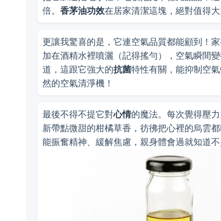
倍。
香茅油功效
在居家清潔這塊，絕對值得大
更讓我驚喜的是，它連空氣品質都能顧到！家
加在酒精水裡噴灑（記得搖勻），空氣瞬間變
道，這跟它強大的
抗菌
特性有關，能抑制空氣
然的空氣清淨機！
最後不得不提它對
心情
的魔法。每次覺得壓力
新帶點微甜的柑橘草香，彷彿把心裡的烏雲都
能振奮精神、緩解焦慮，親身體會過就知道不