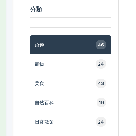
分類
旅遊
46
寵物
24
美食
43
自然百科
19
日常散策
24