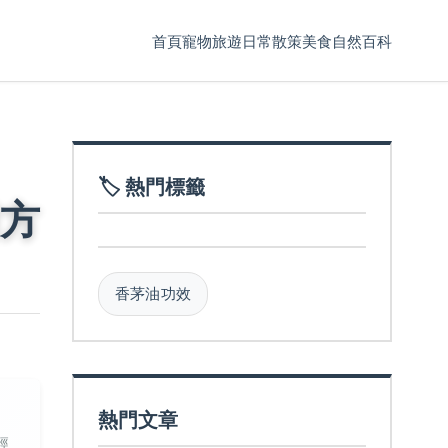
首頁
寵物
旅遊
日常散策
美食
自然百科
🏷️ 熱門標籤
方
香茅油功效
熱門文章
經