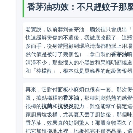
香茅油功效：不只趕蚊子那
老實說，以前聽到香茅油，腦袋裡只會跳出「
快速緩解燙傷的不適後，我徹底改觀了。這瓶
多面手，從身體照顧到環境清潔都能派上用場
然代價是被叮了幾個包），拿自製的
香茅油
噴
清淨不少，那些惱人的小黑蚊和果蠅明顯繞道
和「檸檬醛」，根本就是昆蟲界的超級警報器
再來，它對付面板小麻煩也很有一套。那次燙
跟，擦點稀釋的
香茅油
，那種刺刺熱熱的感覺
很棒的
抗菌
和
抗發炎
能力，難怪能幫忙搞定這
家廚房垃圾桶，尤其夏天丟了廚餘後，那個味
香茅油，效果真的好到驚人！那股食物悶久了
把它加進拖地水裡，地板拖完不僅亮晶晶，還