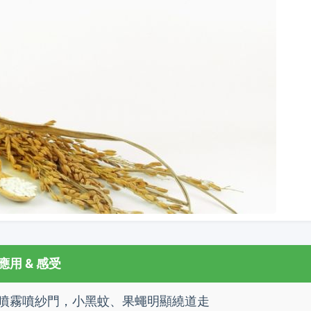
用 & 感受
噴霧噴紗門，小黑蚊、果蠅明顯繞道走