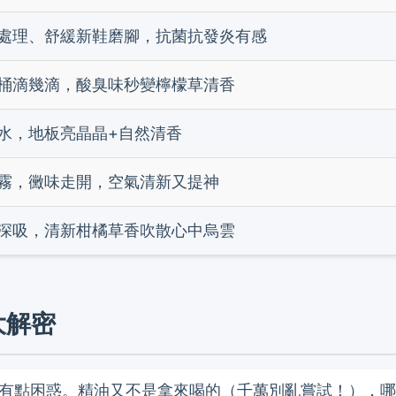
處理、舒緩新鞋磨腳，抗菌抗發炎有感
桶滴幾滴，酸臭味秒變檸檬草清香
水，地板亮晶晶+自然清香
霧，黴味走開，空氣清新又提神
深吸，清新柑橘草香吹散心中烏雲
大解密
有點困惑。精油又不是拿來喝的（千萬別亂嘗試！），哪