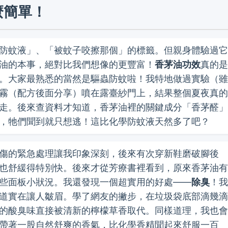
麼簡單！
防蚊液」、「被蚊子咬擦那個」的標籤。但親身體驗過它
油的本事，絕對比我們想像的更豐富！
香茅油功效
真的是
。大家最熟悉的當然是驅蟲防蚊啦！我特地做過實驗（雖
霧（配方後面分享）噴在露臺紗門上，結果整個夏夜真的
走。後來查資料才知道，香茅油裡的關鍵成分「香茅醛」
，牠們聞到就只想逃！這比化學防蚊液天然多了吧？
傷的緊急處理讓我印象深刻，後來有次穿新鞋磨破腳後
也舒緩得特別快。後來才從芳療書裡看到，原來香茅油有
些面板小狀況。我還發現一個超實用的好處——
除臭
！我
道實在讓人皺眉。學了網友的撇步，在垃圾袋底部滴幾滴
的酸臭味直接被清新的檸檬草香取代。同樣道理，我也會
帶著一股自然舒爽的香氣，比化學香精聞起來舒服一百