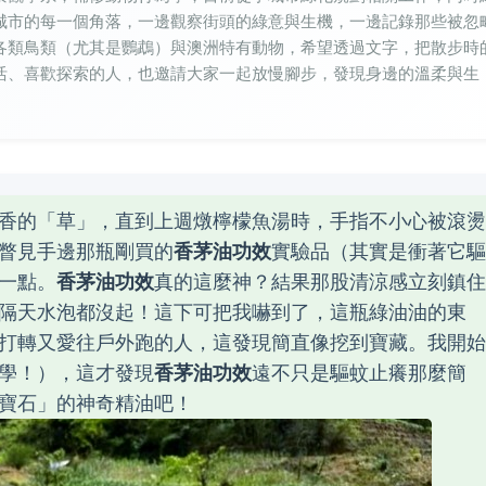
城市的每一個角落，一邊觀察街頭的綠意與生機，一邊記錄那些被忽
各類鳥類（尤其是鸚鵡）與澳洲特有動物，希望透過文字，把散步時
活、喜歡探索的人，也邀請大家一起放慢腳步，發現身邊的溫柔與生
香的「草」，直到上週燉檸檬魚湯時，手指不小心被滾燙
瞥見手邊那瓶剛買的
香茅油功效
實驗品（其實是衝著它驅
一點。
香茅油功效
真的這麼神？結果那股清涼感立刻鎮住
隔天水泡都沒起！這下可把我嚇到了，這瓶綠油油的東
打轉又愛往戶外跑的人，這發現簡直像挖到寶藏。我開始
學！），這才發現
香茅油功效
遠不只是驅蚊止癢那麼簡
寶石」的神奇精油吧！