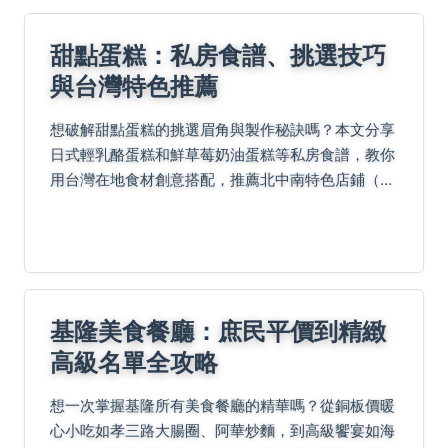
甜點蛋糕：私房食譜、挑選技巧
與台灣特色推薦
想破解甜點蛋糕的挑選眉角與製作秘訣嗎？本文分享
日式輕乳酪蛋糕和鮮草莓奶油蛋糕等私房食譜，教你
用台灣在地食材創意搭配，推薦北中南特色店鋪（無
業配），並提供DIY鬼打牆狀況自救指南與常見Q&A
解答，輕鬆駕馭甜點魅力！
基隆美食餐廳：庶民平價到精緻
高級名單全攻略
想一次掌握基隆所有美食餐廳的精華嗎？從銅板價暖
心小吃如孝三路大腸圈、阿華炒麵，到高級饗宴如海