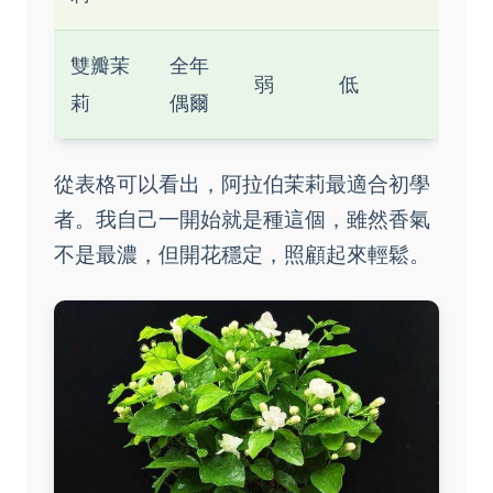
雙瓣茉
全年
弱
低
莉
偶爾
從表格可以看出，阿拉伯茉莉最適合初學
者。我自己一開始就是種這個，雖然香氣
不是最濃，但開花穩定，照顧起來輕鬆。