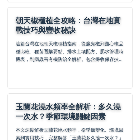
朝天椒種植全攻略：台灣在地實
戰技巧與豐收秘訣
這篇台灣在地朝天椒種植指南，從魔鬼椒到雞心椒品
種比較、種苗選購要點、排水土壤配方、肥水管理時
機表，到病蟲害有機防治全解析。包含採收保存技巧
及落花不結果等QA解答，幫助新手避開種植陷阱，
在陽台或田地成功收穫高辣度朝天椒！
玉蘭花澆水頻率全解析：多久澆
一次水？季節環境關鍵因素
本文深度解析玉蘭花澆水頻率，從季節變化、環境因
素到實用技巧，完整解答「玉蘭花多久澆一次水？」