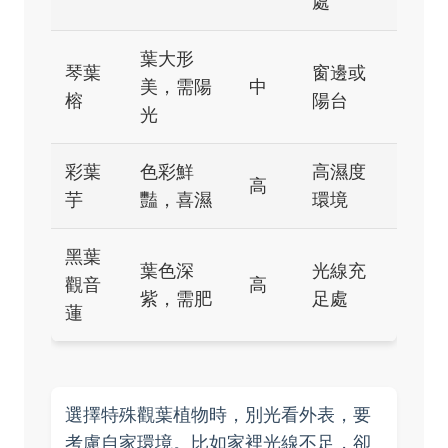
處
葉大形
琴葉
窗邊或
美，需陽
中
榕
陽台
光
彩葉
色彩鮮
高濕度
高
芋
豔，喜濕
環境
黑葉
葉色深
光線充
觀音
高
紫，需肥
足處
蓮
選擇特殊觀葉植物時，別光看外表，要
考慮自家環境。比如家裡光線不足，卻