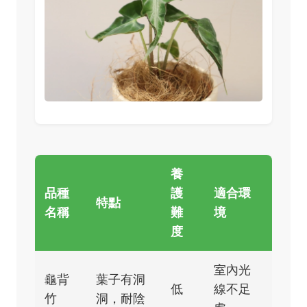
養
品種
護
適合環
特點
名稱
難
境
度
室內光
龜背
葉子有洞
低
線不足
竹
洞，耐陰