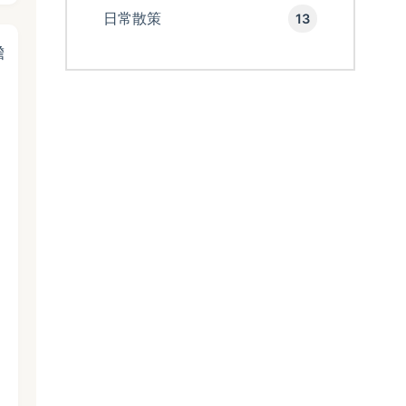
日常散策
13
擔