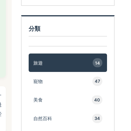
分類
旅遊
14
寵物
47
一
美食
40
幾
些
自然百科
34