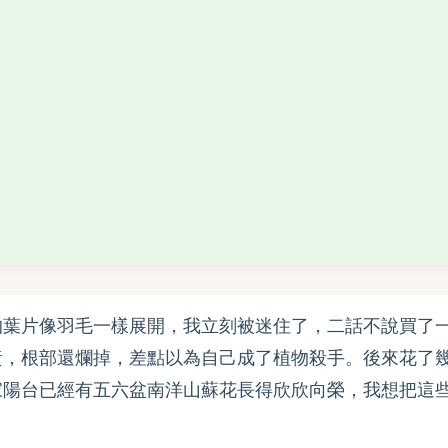
的葉片像羽毛一樣展開，我立刻被迷住了，二話不說買了
黃，根部還爛掉，差點以為自己成了植物殺手。後來花了
家陽台已經有五六盆南洋山蘇花長得欣欣向榮，我想把這