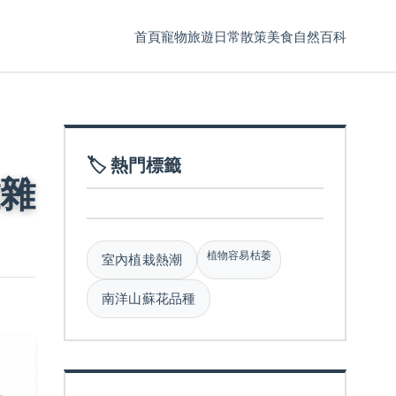
首頁
寵物
旅遊
日常散策
美食
自然百科
🏷️ 熱門標籤
雜
植物容易枯萎
室內植栽熱潮
南洋山蘇花品種
，