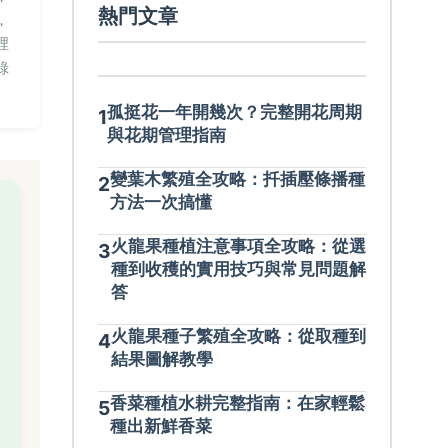
熱門文章
，
裡
錄
孤挺花一年開幾次？完整開花周期
1
與花期管理指南
變葉木繁殖全攻略：扦插壓條播種
2
方法一次搞懂
火龍果種植注意事項全攻略：從選
3
種到收穫的實用技巧與常見問題解
答
火龍果種子繁殖全攻略：從取種到
4
結果圖解教學
香菜種植水耕完整指南：在家輕鬆
5
種出新鮮香菜