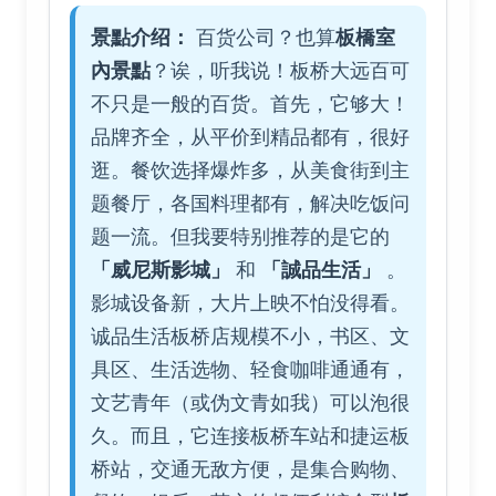
景點介绍：
百货公司？也算
板橋室
內景點
？诶，听我说！板桥大远百可
不只是一般的百货。首先，它够大！
品牌齐全，从平价到精品都有，很好
逛。餐饮选择爆炸多，从美食街到主
题餐厅，各国料理都有，解决吃饭问
题一流。但我要特别推荐的是它的
「威尼斯影城」
和
「誠品生活」
。
影城设备新，大片上映不怕没得看。
诚品生活板桥店规模不小，书区、文
具区、生活选物、轻食咖啡通通有，
文艺青年（或伪文青如我）可以泡很
久。而且，它连接板桥车站和捷运板
桥站，交通无敌方便，是集合购物、