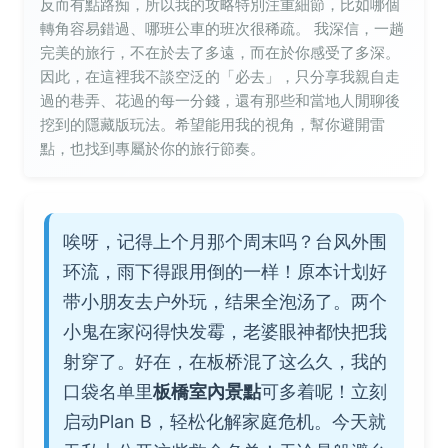
反而有點路痴，所以我的攻略特別注重細節，比如哪個
轉角容易錯過、哪班公車的班次很稀疏。 我深信，一趟
完美的旅行，不在於去了多遠，而在於你感受了多深。
因此，在這裡我不談空泛的「必去」，只分享我親自走
過的巷弄、花過的每一分錢，還有那些和當地人閒聊後
挖到的隱藏版玩法。希望能用我的視角，幫你避開雷
點，也找到專屬於你的旅行節奏。
唉呀，记得上个月那个周末吗？台风外围
环流，雨下得跟用倒的一样！原本计划好
带小朋友去户外玩，结果全泡汤了。两个
小鬼在家闷得快发霉，老婆眼神都快把我
射穿了。好在，在板桥混了这么久，我的
口袋名单里
板橋室內景點
可多着呢！立刻
启动Plan B，轻松化解家庭危机。今天就