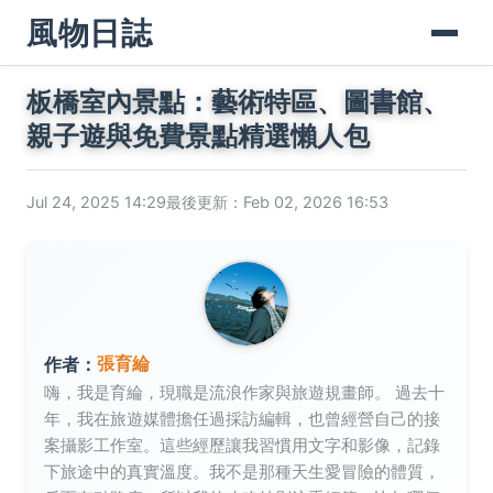
風物日誌
板橋室內景點：藝術特區、圖書館、
親子遊與免費景點精選懶人包
Jul 24, 2025 14:29
最後更新：Feb 02, 2026 16:53
張育綸
作者：
嗨，我是育綸，現職是流浪作家與旅遊規畫師。 過去十
年，我在旅遊媒體擔任過採訪編輯，也曾經營自己的接
案攝影工作室。這些經歷讓我習慣用文字和影像，記錄
下旅途中的真實溫度。我不是那種天生愛冒險的體質，