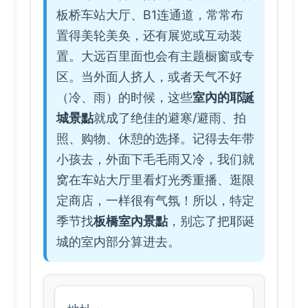
板桥车站大厅、B1连通道，常常布
置得美轮美奂，还有展览或互动装
置。大远百里面也会有主题橱窗或专
区。当外面人挤人，或者天气不好
（冷、雨）的时候，这些
室內的耶誕
城景點
就成了绝佳的避寒/避雨、拍
照、购物、休憩的选择。记得去年带
小孩去，外面下毛毛雨又冷，我们就
窝在车站大厅里看灯光秀重播、逛限
定商店，一样很有气氛！所以，特定
季节找
板橋室內景點
，别忘了把耶诞
城的室内部分算进去。