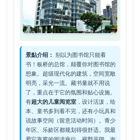
景點介绍：
别以为图书馆只能看
书！板桥的总馆，颠覆你对图书馆的
想象。超级现代化的建筑，空间宽敞
明亮，采光一流。藏书量就不用说
了，重点在于它的氛围和贴心设施。
有
超大的儿童阅览室
，设计活泼，绘
本、童书多到看不完，还有小玩具和
说故事空间（留意活动时间）。青少
年区、乐龄区都规划得很舒适。我最
爱它靠窗的阅读座位，视野开阔，泡