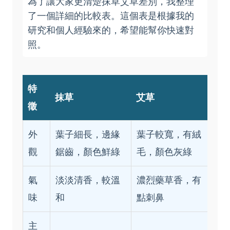
為了讓大家更清楚抹草艾草差別，我整理
了一個詳細的比較表。這個表是根據我的
研究和個人經驗來的，希望能幫你快速對
照。
特
抹草
艾草
徵
外
葉子細長，邊緣
葉子較寬，有絨
觀
鋸齒，顏色鮮綠
毛，顏色灰綠
氣
淡淡清香，較溫
濃烈藥草香，有
味
和
點刺鼻
主