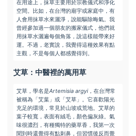
在用途上，抹草主要用於宗教儀式和淨化
空間。比如，在台灣的廟宇或家庭中，有
人會用抹草水來灑淨，說能驅除晦氣。我
曾經參加過一個朋友的搬家儀式，他們就
用抹草水灑遍每個角落，說這樣能帶來好
運。不過，老實說，我覺得這種效果有點
主觀，不是每個人都感覺得到。
艾草：中醫裡的萬用草
艾草，學名是
Artemisia argyi
，在台灣常
被稱為「艾葉」或「艾草」。它喜歡陽光
充足的環境，常見於山坡或荒地。艾草的
葉子較寬，表面有絨毛，顏色偏灰綠。氣
味很濃烈，有種獨特的藥草香，我第一次
聞到時還覺得有點刺鼻，但習慣後反而覺