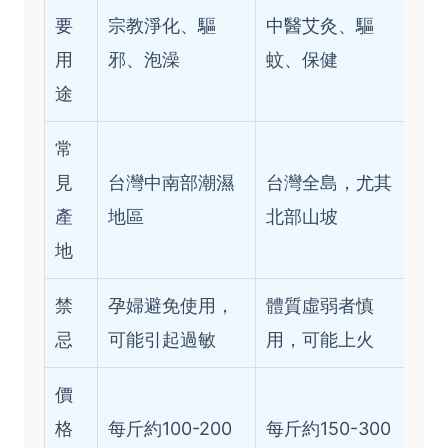
要
宗教淨化、驅
中醫艾灸、驅
用
邪、泡澡
蚊、保健
途
常
見
台灣中南部潮濕
台灣全島，尤其
產
地區
北部山坡
地
禁
孕婦避免使用，
體質虛弱者慎
忌
可能引起過敏
用，可能上火
價
格
每斤約100-200
每斤約150-300