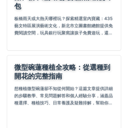
包
板橋雨天或大熱天哪裡玩？探索精選室內寶藏：435
藝文特區展演藝術文化，新北市立圖書館總館提供免
費閱讀空間，玩具銀行玩聚窩讓孩子免費遊玩，還有
大遠百購物休閒。適合情侶的文藝角落如新板藝廊，
避開人潮，享受舒適約會時光，快來規劃您的專屬行
程吧！
微型碗蓮種植全攻略：從選種到
開花的完整指南
想種植微型碗蓮卻不知從何開始？這篇文章提供詳細
的步驟教學、常見問題解答和個人經驗分享，涵蓋品
種選擇、種植技巧、日常養護及疑難排解，幫助你輕
鬆打造美麗的碗蓮花園，適合新手和進階愛好者。