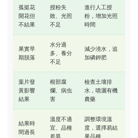
孤挺花
授粉失
進行人工授
開花但
敗、光照
粉，增加光照
不結果
不足
時間
水分過
果實早
減少澆水，追
多、養分
期脱落
加磷鉀肥
不足
葉片發
根部腐
檢查土壤排
黃影響
爛、病虫
水，噴灑有機
結果
害
農藥
溫度不適
調整環境溫
結果時
宜、品種
度，選擇易結
間過長
差異
果品種