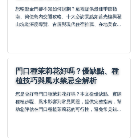
想暢遊金門卻不知如何規劃？這裡提供最佳季節指
南、簡便島內交通攻略、十大必訪景點如莒光樓與翟
山坑道深度導覽、古厝與現代住宿推薦、在地美食口
袋名單、伴手禮採買秘訣、三日遊與五日遊行程建
議、費用預估及行前注意事項，讓您輕鬆玩轉戰地風
華與閩南風情。
門口種茉莉花好嗎？優缺點、種
植技巧與風水禁忌全解析
您是否好奇門口種茉莉花好嗎？本文從優缺點、實際
種植步驟、風水影響到常見問題，提供完整指南，幫
助您評估在門口種植茉莉花的可行性，避免常見錯
誤，享受花香與美觀的雙重好處。