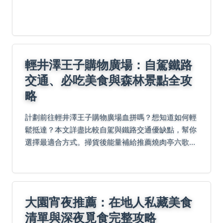
草健康生長，適合所有園藝愛好者參考。
輕井澤王子購物廣場：自駕鐵路
交通、必吃美食與森林景點全攻
略
計劃前往輕井澤王子購物廣場血拼嗎？想知道如何輕
鬆抵達？本文詳盡比較自駕與鐵路交通優缺點，幫你
選擇最適合方式。掃貨後能量補給推薦燒肉亭六歌仙
的特色燒肉、天婦羅元祖的酥脆串かつ、Soup
Curry TREASURE的暖心湯咖哩。還有購物達人精...
大園宵夜推薦：在地人私藏美食
清單與深夜覓食完整攻略