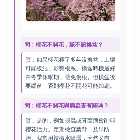
問：櫻花不開花，該不該換盆？
答：如果櫻花種了多年沒換盆，土壤
可能板結，影響根系。換盆時機最好
在冬季休眠期，避免傷根。但換盆後
要緩苗，否則櫻花不開花可能加劇。
問：櫻花不開花與病蟲害有關嗎？
答：是的，例如蚜蟲或真菌病會削弱
櫻花活力。定期檢查葉背，及早防
治。我常用辣椒水噴灑，天然又有