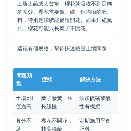
土壤太鹼或太貧瘠，櫻花就吸收不到足夠
的養分。櫻花需要氮、磷、鉀均衡的肥
料，特別是磷肥能促進開花。如果只施氮
肥，櫻花可能只長葉子不開花。
這裡有個表格，幫你快速檢查土壤問題：
問題類
症狀
解決方法
型
土壤pH
葉子發黃，生
添加硫磺或酸
值過高
長緩慢
性有機肥
養分不
櫻花不開花，
定期施用平衡
足
枝葉稀疏
肥料