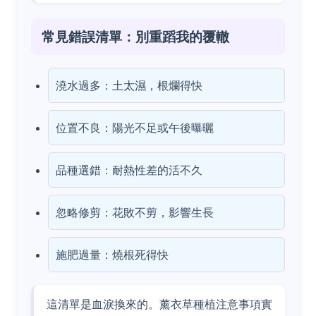
常見錯誤清單：別重蹈我的覆轍
澆水過多：土太濕，根爛得快
位置不良：陽光不足或午後曝曬
品種選錯：耐熱性差的活不久
忽略修剪：花敗不剪，影響生長
施肥過量：燒根死得快
這清單是血淚換來的。薰衣草種植注意事項實