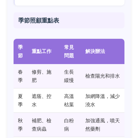
季節照顧重點表
季
常見
重點工作
解決辦法
節
問題
春
修剪、施
生長
檢查陽光和排水
季
肥
緩慢
夏
遮蔭、控
高溫
加網降溫，減少
季
水
枯葉
澆水
秋
補肥、檢
白粉
加強通風，噴天
季
查病蟲
病
然藥劑