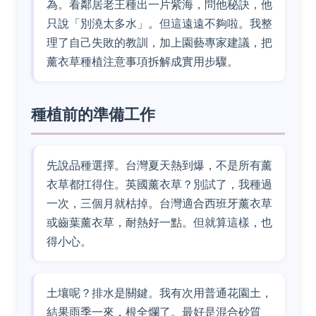
為。看鄰居老王種出一片紫海，問他秘訣，他
只說「別澆太多水」。但這遠遠不夠啦。我整
理了自己失敗的教訓，加上園藝專家建議，把
薰衣草種植注意事項拆解成實用步驟。
種植前的準備工作
先說品種選擇。台灣夏天熱到爆，不是所有薰
衣草都扛得住。英國薰衣草？別試了，我種過
一次，三個月就枯掉。台灣適合西班牙薰衣草
或齒葉薰衣草，耐熱好一點。但就算這樣，也
得小心。
土壤呢？排水是關鍵。我有次用普通花園土，
結果雨季一來，根全爛了。最好是混合砂質