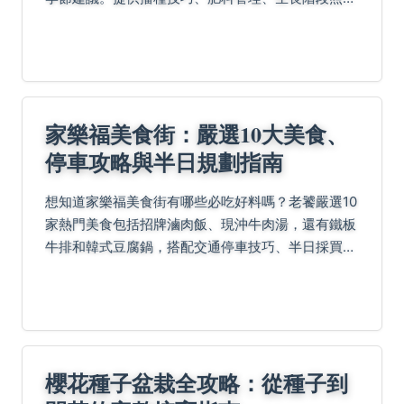
重點，並分享病蟲害防治實戰守則與自製防蟲液配
方。另涵蓋採收保存方法、經濟效益分析及全年生產
規劃，幫助您...
家樂福美食街：嚴選10大美食、
停車攻略與半日規劃指南
想知道家樂福美食街有哪些必吃好料嗎？老饕嚴選10
家熱門美食包括招牌滷肉飯、現沖牛肉湯，還有鐵板
牛排和韓式豆腐鍋，搭配交通停車技巧、半日採買行
程規劃（以臺北內湖店為例），以及簡答Q&A，讓你
輕鬆避雷又飽足！
櫻花種子盆栽全攻略：從種子到