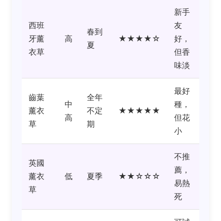
新手
西班
友
春到
牙薰
高
★★★★☆
好，
夏
衣草
但香
味淡
最好
齒葉
全年
中
種，
薰衣
不定
★★★★★
高
但花
草
期
小
不推
英國
薦，
薰衣
低
夏季
★★☆☆☆
易熱
草
死