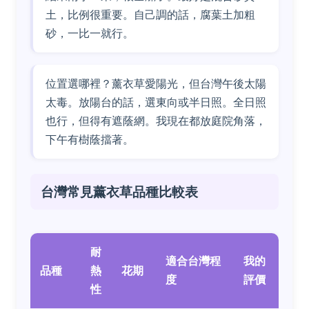
土，比例很重要。自己調的話，腐葉土加粗
砂，一比一就行。
位置選哪裡？薰衣草愛陽光，但台灣午後太陽
太毒。放陽台的話，選東向或半日照。全日照
也行，但得有遮蔭網。我現在都放庭院角落，
下午有樹蔭擋著。
台灣常見薰衣草品種比較表
耐
適合台灣程
我的
品種
熱
花期
度
評價
性