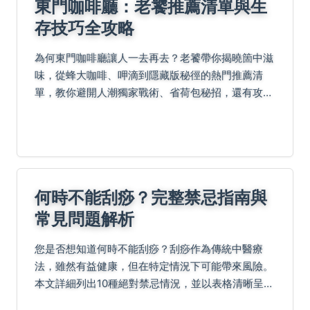
東門咖啡廳：老饕推薦清單與生
存技巧全攻略
為何東門咖啡廳讓人一去再去？老饕帶你揭曉箇中滋
味，從蜂大咖啡、呷滴到隱藏版秘徑的熱門推薦清
單，教你避開人潮獨家戰術、省荷包秘招，還有攻略
懶人包特色比較、探險真實心得和常見問題解答，輕
鬆掌握完美咖啡體驗！
何時不能刮痧？完整禁忌指南與
常見問題解析
您是否想知道何時不能刮痧？刮痧作為傳統中醫療
法，雖然有益健康，但在特定情況下可能帶來風險。
本文詳細列出10種絕對禁忌情況，並以表格清晰呈現
原因和建議。此外，我們還解答了常見問題，如懷