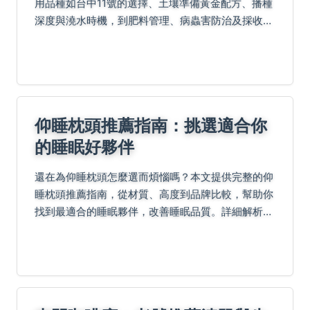
用品種如台中11號的選擇、土壤準備黃金配方、播種
深度與澆水時機，到肥料管理、病蟲害防治及採收保
存方法。包含實戰表格與常見問題解答，結合個人經
驗和專業農友秘訣，幫助陽台族和菜園新手避開錯
誤，成功收...
仰睡枕頭推薦指南：挑選適合你
的睡眠好夥伴
還在為仰睡枕頭怎麼選而煩惱嗎？本文提供完整的仰
睡枕頭推薦指南，從材質、高度到品牌比較，幫助你
找到最適合的睡眠夥伴，改善睡眠品質。詳細解析挑
選技巧和常見錯誤，讓你一夜好眠。