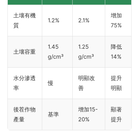
土壤有機
增加
1.2%
2.1%
質
75%
1.45
1.25
降低
土壤容重
g/cm³
g/cm³
14%
水分滲透
明顯改
提升
慢
率
善
明顯
後茬作物
增加15-
顯著
基準
產量
20%
提升