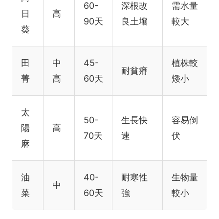
60-
深根改
需水量
日
高
90天
良土壤
較大
葵
田
中
45-
植株較
耐貧瘠
菁
高
60天
矮小
太
50-
生長快
容易倒
陽
高
70天
速
伏
麻
油
40-
耐寒性
生物量
中
菜
60天
強
較小