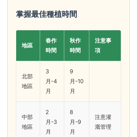
掌握最佳種植時間
春作
秋作
注意事
地區
時間
時間
項
3
9
北部
月-4
月-10
地區
月
月
2
8
中部
注意灌
月-3
月-9
地區
溉管理
月
月