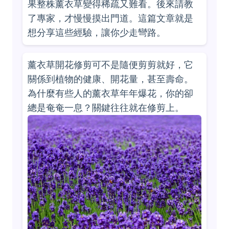
果整株薰衣草變得稀疏又難看。後來請教
了專家，才慢慢摸出門道。這篇文章就是
想分享這些經驗，讓你少走彎路。
薰衣草開花修剪可不是隨便剪剪就好，它
關係到植物的健康、開花量，甚至壽命。
為什麼有些人的薰衣草年年爆花，你的卻
總是奄奄一息？關鍵往往就在修剪上。