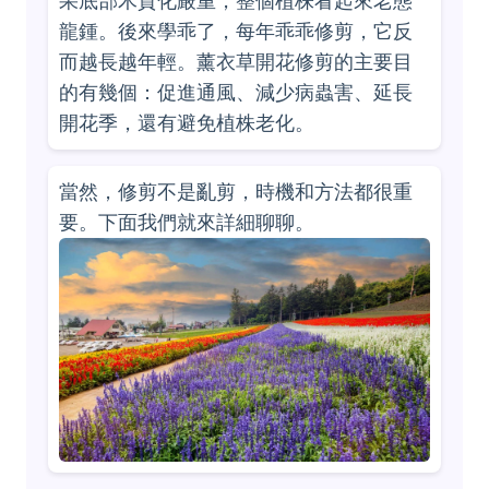
果底部木質化嚴重，整個植株看起來老態
龍鍾。後來學乖了，每年乖乖修剪，它反
而越長越年輕。薰衣草開花修剪的主要目
的有幾個：促進通風、減少病蟲害、延長
開花季，還有避免植株老化。
當然，修剪不是亂剪，時機和方法都很重
要。下面我們就來詳細聊聊。