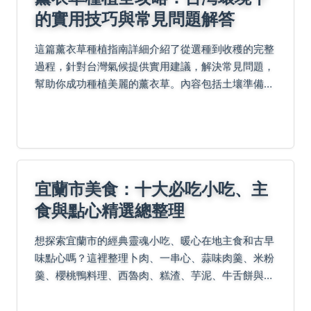
的實用技巧與常見問題解答
這篇薰衣草種植指南詳細介紹了從選種到收穫的完整
過程，針對台灣氣候提供實用建議，解決常見問題，
幫助你成功種植美麗的薰衣草。內容包括土壤準備、
澆水技巧、病蟲害防治等，並分享個人經驗與負面評
價，讓你避開常見陷阱。
宜蘭市美食：十大必吃小吃、主
食與點心精選總整理
想探索宜蘭市的經典靈魂小吃、暖心在地主食和古早
味點心嗎？這裡整理卜肉、一串心、蒜味肉羹、米粉
羹、櫻桃鴨料理、西魯肉、糕渣、芋泥、牛舌餅與綠
豆沙牛奶等十大必嚐美食，帶你深入在地風味與實用
訣竅！