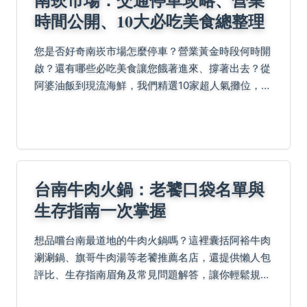
時間公開、10大必吃美食總整理
您是否好奇南崁市場怎麼停車？營業黃金時段何時開
啟？還有哪些必吃美食讓您餓著進來、撐著出去？從
阿婆油飯到現流海鮮，我們精選10家超人氣攤位，加
上老鳥逛吃心法與常見問答，帶您一次掌握美食、交
通與採買秘訣！
台南牛肉火鍋：老饕口袋名單與
生存指南一次掌握
想品嚐台南最道地的牛肉火鍋嗎？這裡囊括阿裕牛肉
涮涮鍋、旗哥牛肉湯等老饕推薦名店，還提供懶人包
評比、生存指南眉角及常見問題解答，讓你輕鬆規劃
美食之旅，避開地雷並享受頂級湯頭與新鮮肉品，徹