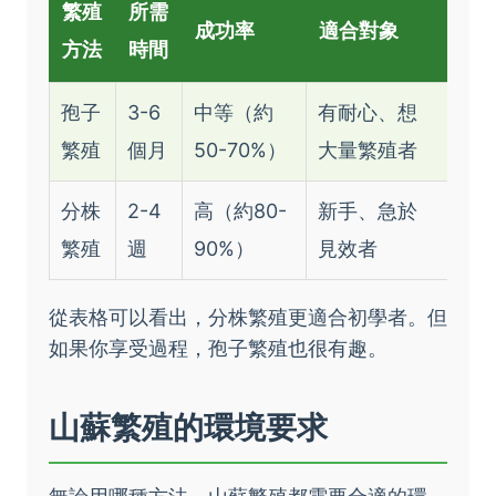
繁殖
所需
成功率
適合對象
方法
時間
孢子
3-6
中等（約
有耐心、想
繁殖
個月
50-70%）
大量繁殖者
分株
2-4
高（約80-
新手、急於
繁殖
週
90%）
見效者
從表格可以看出，分株繁殖更適合初學者。但
如果你享受過程，孢子繁殖也很有趣。
山蘇繁殖的環境要求