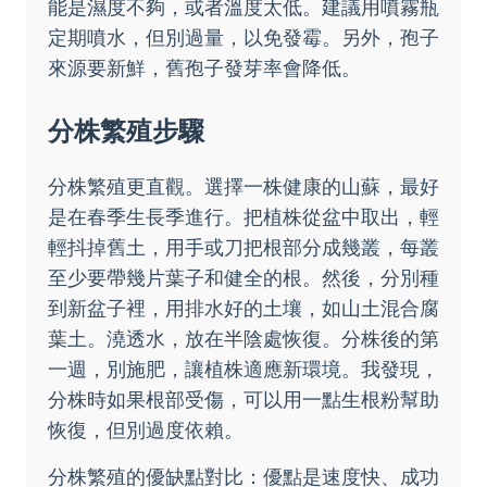
能是濕度不夠，或者溫度太低。建議用噴霧瓶
定期噴水，但別過量，以免發霉。另外，孢子
來源要新鮮，舊孢子發芽率會降低。
分株繁殖步驟
分株繁殖更直觀。選擇一株健康的山蘇，最好
是在春季生長季進行。把植株從盆中取出，輕
輕抖掉舊土，用手或刀把根部分成幾叢，每叢
至少要帶幾片葉子和健全的根。然後，分別種
到新盆子裡，用排水好的土壤，如山土混合腐
葉土。澆透水，放在半陰處恢復。分株後的第
一週，別施肥，讓植株適應新環境。我發現，
分株時如果根部受傷，可以用一點生根粉幫助
恢復，但別過度依賴。
分株繁殖的優缺點對比：優點是速度快、成功