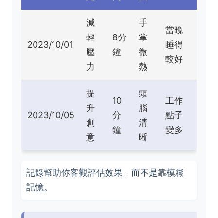
減
手
當晚
輕
8分
掌
2023/10/01
睡得
壓
鐘
微
較好
力
熱
提
頭
10
工作
升
腦
2023/10/05
分
點子
創
清
鐘
變多
意
晰
記錄幫助你客觀評估效果，而不是靠模糊
記憶。