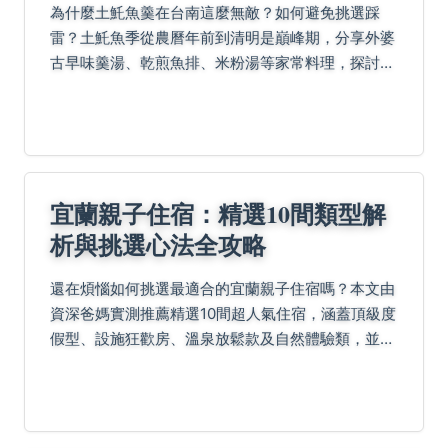
為什麼土魠魚羹在台南這麼無敵？如何避免挑選踩
雷？土魠魚季從農曆年前到清明是巔峰期，分享外婆
古早味羹湯、乾煎魚排、米粉湯等家常料理，探討保
存學問、價格原因、營養價值，並解答區分白鯧、炸
魚不軟糊、公母口感差異等常見疑問。
宜蘭親子住宿：精選10間類型解
析與挑選心法全攻略
還在煩惱如何挑選最適合的宜蘭親子住宿嗎？本文由
資深爸媽實測推薦精選10間超人氣住宿，涵蓋頂級度
假型、設施狂歡房、溫泉放鬆款及自然體驗類，並分
享實用挑選技巧與常見問題解答，助您輕鬆規劃全家
歡樂假期。