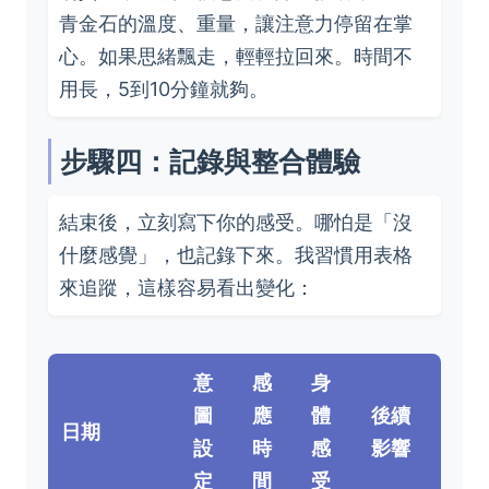
青金石的溫度、重量，讓注意力停留在掌
心。如果思緒飄走，輕輕拉回來。時間不
用長，5到10分鐘就夠。
步驟四：記錄與整合體驗
結束後，立刻寫下你的感受。哪怕是「沒
什麼感覺」，也記錄下來。我習慣用表格
來追蹤，這樣容易看出變化：
意
感
身
圖
應
體
後續
日期
設
時
感
影響
定
間
受