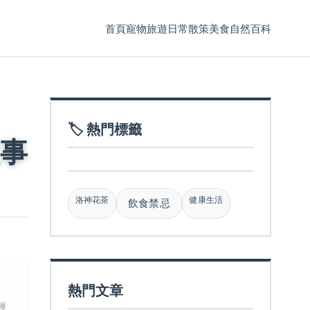
首頁
寵物
旅遊
日常散策
美食
自然百科
🏷️ 熱門標籤
事
洛神花茶
健康生活
飲食禁忌
熱門文章
經