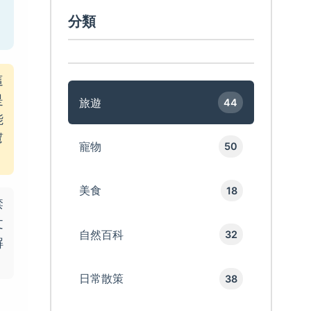
分類
這
是
旅遊
44
能
幫
寵物
50
美食
18
禁
文
自然百科
32
解
日常散策
38