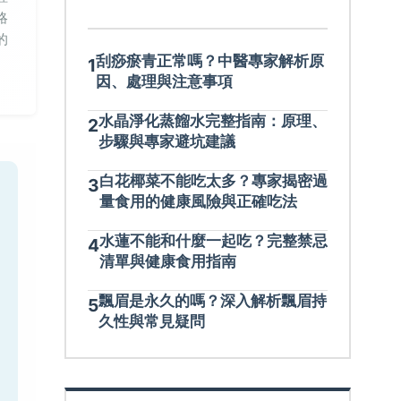
略
的
刮痧瘀青正常嗎？中醫專家解析原
1
因、處理與注意事項
水晶淨化蒸餾水完整指南：原理、
2
步驟與專家避坑建議
白花椰菜不能吃太多？專家揭密過
3
量食用的健康風險與正確吃法
水蓮不能和什麼一起吃？完整禁忌
4
清單與健康食用指南
飄眉是永久的嗎？深入解析飄眉持
5
久性與常見疑問