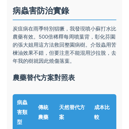
病蟲害防治實錄
炭疽病在雨季特別猖獗，我發現噴小蘇打水比
農藥有效。500倍稀釋每周噴葉背，彰化芬園
的張大姐用這方法救回整園病樹。介殼蟲用苦
楝油效果不錯，但要注意不能混用沙拉脫，去
年我的樹就因此燒傷落葉。
農藥替代方案對照表
病蟲
傳統
天然替代方
成本比
害類
農藥
案
較
型