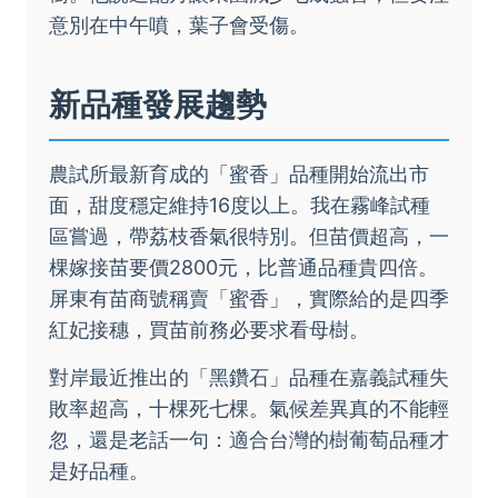
意別在中午噴，葉子會受傷。
新品種發展趨勢
農試所最新育成的「蜜香」品種開始流出市
面，甜度穩定維持16度以上。我在霧峰試種
區嘗過，帶荔枝香氣很特別。但苗價超高，一
棵嫁接苗要價2800元，比普通品種貴四倍。
屏東有苗商號稱賣「蜜香」，實際給的是四季
紅妃接穗，買苗前務必要求看母樹。
對岸最近推出的「黑鑽石」品種在嘉義試種失
敗率超高，十棵死七棵。氣候差異真的不能輕
忽，還是老話一句：適合台灣的樹葡萄品種才
是好品種。