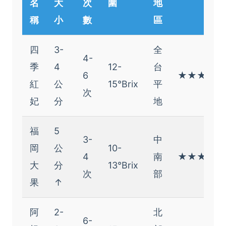
名
大
次
圍
地
稱
小
數
區
四
3-
全
4-
季
4
12-
台
6
★★★★☆
紅
公
15°Brix
平
次
妃
分
地
福
5
3-
中
岡
公
10-
4
南
★★★☆☆
大
分
13°Brix
次
部
果
↑
阿
2-
北
6-