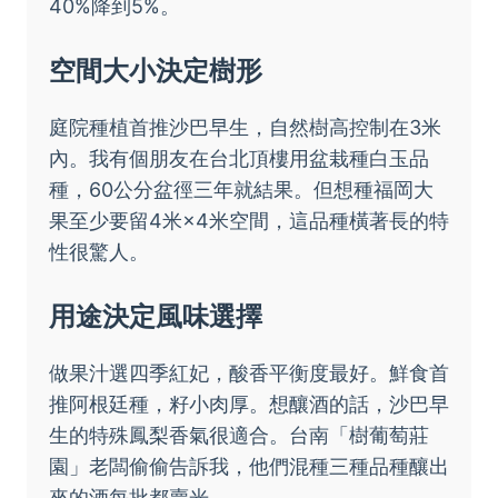
40%降到5%。
空間大小決定樹形
庭院種植首推沙巴早生，自然樹高控制在3米
內。我有個朋友在台北頂樓用盆栽種白玉品
種，60公分盆徑三年就結果。但想種福岡大
果至少要留4米×4米空間，這品種橫著長的特
性很驚人。
用途決定風味選擇
做果汁選四季紅妃，酸香平衡度最好。鮮食首
推阿根廷種，籽小肉厚。想釀酒的話，沙巴早
生的特殊鳳梨香氣很適合。台南「樹葡萄莊
園」老闆偷偷告訴我，他們混種三種品種釀出
來的酒每批都賣光。