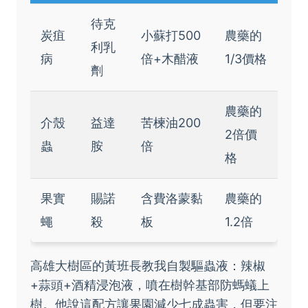
待克
炭疽
小蘇打500
農藥的
利乳
病
倍+木醋液
1/3價格
劑
農藥的
介殼
益達
苦楝油200
2倍價
蟲
胺
倍
格
果實
賜諾
含費洛蒙黏
農藥的
蠅
殺
板
1.2倍
高雄大樹區的黃班長教我自製驅蟲液：辣椒
+蒜頭+酒精浸泡液，噴在樹幹基部防螞蟻上
樹。他說這配方讓果園減少七成蟲害，但要注