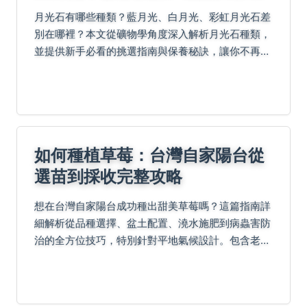
月光石有哪些種類？藍月光、白月光、彩虹月光石差
別在哪裡？本文從礦物學角度深入解析月光石種類，
並提供新手必看的挑選指南與保養秘訣，讓你不再買
錯。
如何種植草莓：台灣自家陽台從
選苗到採收完整攻略
想在台灣自家陽台成功種出甜美草莓嗎？這篇指南詳
細解析從品種選擇、盆土配置、澆水施肥到病蟲害防
治的全方位技巧，特別針對平地氣候設計。包含老農
秘訣如咖啡渣防線蟲、電動牙刷授粉法及垂直種植密
技，教你避開新手常見錯誤，享受安心收穫的樂趣！