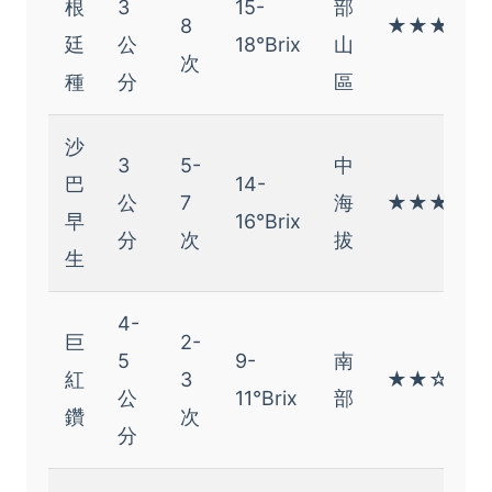
根
3
15-
部
8
★★★★★
廷
公
18°Brix
山
次
種
分
區
沙
3
5-
中
巴
14-
公
7
海
★★★★☆
早
16°Brix
分
次
拔
生
4-
巨
2-
5
9-
南
紅
3
★★☆☆☆
公
11°Brix
部
鑽
次
分