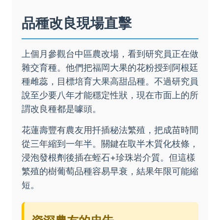
品種改良現場直擊
上個月參觀台中區農改場，看到研究員正在做
雜交育種。他們把福岡大果的花粉授到阿根廷
種雌蕊，目標培育大果高甜品種。不過研究員
說至少要八年才能穩定性狀，現在市面上的所
謂改良種都是噱頭。
花蓮壽豐有農友用扦插秘法繁殖，把成苗時間
從三年縮到一年半。關鍵在取半木質化枝條，
浸泡發根劑後插在蛭石+珍珠岩介質。但這樣
繁殖的樹葡萄品種容易早衰，結果年限可能縮
短。