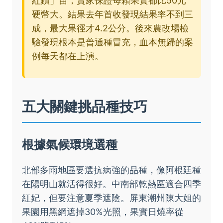
紅鑽」苗，賣家保證每顆果實都比50元
硬幣大。結果去年首收發現結果率不到三
成，最大果徑才4.2公分。後來農改場檢
驗發現根本是普通種冒充，血本無歸的案
例每天都在上演。
五大關鍵挑品種技巧
根據氣候環境選種
北部多雨地區要選抗病強的品種，像阿根廷種
在陽明山就活得很好。中南部乾熱區適合四季
紅妃，但要注意夏季遮陰。屏東潮州陳大姐的
果園用黑網遮掉30%光照，果實日燒率從