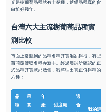
光是樹葡萄品種就有十幾種，選錯品種真的會
白忙好幾年。
台灣六大主流樹葡萄品種實
測比較
市面上常聽到的品種名稱其實混亂得很，有些
苗商隨便取名糊弄新手。經過農試所確認的正
式品種其實就那幾個，我整理出真正值得種的
六種：
品
果
年
適
種
實
產
甜度範
合
我的評分