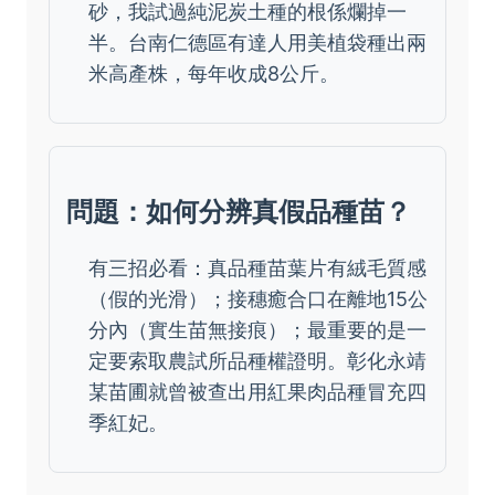
砂，我試過純泥炭土種的根係爛掉一
半。台南仁德區有達人用美植袋種出兩
米高產株，每年收成8公斤。
問題：如何分辨真假品種苗？
有三招必看：真品種苗葉片有絨毛質感
（假的光滑）；接穗癒合口在離地15公
分內（實生苗無接痕）；最重要的是一
定要索取農試所品種權證明。彰化永靖
某苗圃就曾被查出用紅果肉品種冒充四
季紅妃。