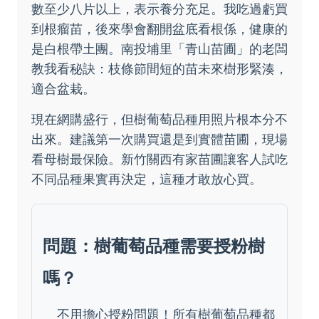
數至少八片以上，表示養分充足。我吃過虧買
到根瘤苗，後來學會翻開盆底看根係，健康的
是白根帶土團。南投埔里「青山苗圃」的老闆
教我看秘訣：枝條節間短的苗未來樹形緊湊，
適合盆栽。
現在網購盛行，但樹葡萄品種用照片根本分不
出來。建議第一次購買還是到實體苗圃，現場
看母樹最保險。新竹關西有家苗圃讓客人試吃
不同品種果實再決定，這種才敢放心買。
問題：樹葡萄品種需要授粉樹
嗎？
不用擔心授粉問題！所有樹葡萄品種都