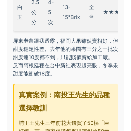
2.5
4-
白
13-
全
公
5
★★★☆☆
玉
15°Brix
台
分
次
屏東老農跟我透露，福岡大果雖然賣相好，但
甜度穩定性差。去年他的果園有三分之一批次
甜度連10度都不到，只能賤價賣給加工廠。
反而阿根廷種在台中新社表現超亮眼，冬季果
甜度能衝破18度。
真實案例：南投王先生的品種
選擇教訓
埔里王先生三年前花大錢買了50棵「巨