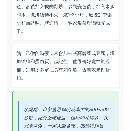
色。然後加入鴨肉翻炒，炒到變色後，加入米酒
和水。煮沸後轉小火，燉1-2小時，最後加中藥
材和鹽調味。就這樣，一鍋家常薑母鴨就完成
了。
我自己做的時候，常會加一些高麗菜或豆腐，增
加纖維和蛋白質。但記住，薑母鴨好處在於溫
補，別加太多寒性食材如冬瓜，否則效果打折
扣。
小提醒：自製薑母鴨的成本大約300-500
台幣，比外面吃便宜，但時間花得多。我
周末常做，一家人圍著吃，感覺特別溫