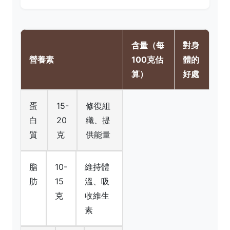
含量（每
對身
營養素
100克估
體的
算）
好處
蛋
15-
修復組
白
20
織、提
質
克
供能量
脂
10-
維持體
肪
15
溫、吸
克
收維生
素