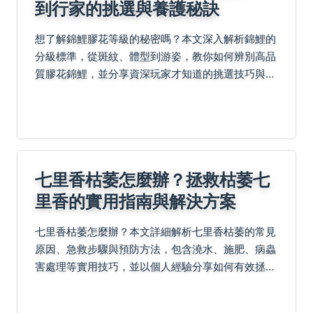
到行家的挑選與養護秘訣
想了解錦鯉膠花等級的秘密嗎？本文深入解析錦鯉的
分級標準，從斑紋、體型到游姿，教你如何辨別高品
質膠花錦鯉，並分享資深玩家才知道的挑選技巧與養
護心法，讓你不再花冤枉錢。
七里香枯萎怎麼辦？拯救枯萎七
里香的實用指南與解決方案
七里香枯萎怎麼辦？本文詳細解析七里香枯萎的常見
原因、急救步驟與預防方法，包含澆水、施肥、病蟲
害處理等實用技巧，並以個人經驗分享如何有效拯救
枯萎七里香，幫助您恢復植物生機。