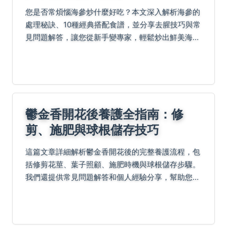
您是否常煩惱海參炒什麼好吃？本文深入解析海參的
處理秘訣、10種經典搭配食譜，並分享去腥技巧與常
見問題解答，讓您從新手變專家，輕鬆炒出鮮美海參
料理。
鬱金香開花後養護全指南：修
剪、施肥與球根儲存技巧
這篇文章詳細解析鬱金香開花後的完整養護流程，包
括修剪花莖、葉子照顧、施肥時機與球根儲存步驟。
我們還提供常見問題解答和個人經驗分享，幫助您解
決鬱金香開花後的所有疑難雜症，確保來年再次綻
放。內容基於實際園藝實踐，適合台灣氣候條件。