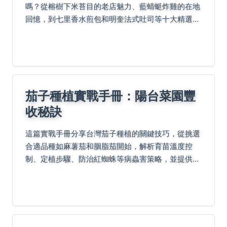
嗎？從榕樹下米苔目的老店魅力、藍蜻蜓炸雞的在地
回憶，到七里香水煎包和明奎法式吐司等十大精選，
一次收錄饕客最愛。還解答家庭友善區域推薦、早餐
加購價值及夜市交通撇步，讓您輕鬆規劃完美美食之
旅！
茄子種植實戰手冊：陽台菜園豐
收秘訣
這篇實戰手冊分享台灣茄子種植的關鍵技巧，從挑選
合適品種如麻薯茄和胭脂茄開始，解析育苗溫度控
制、定植步驟、防治紅蜘蛛等病蟲害策略，並提供施
肥黃金表、採收保存訣竅及四季管理重點。無論是陽
台盆栽或戶外菜園，都能避免爛根、裂果等常見問
題，延長採收期...