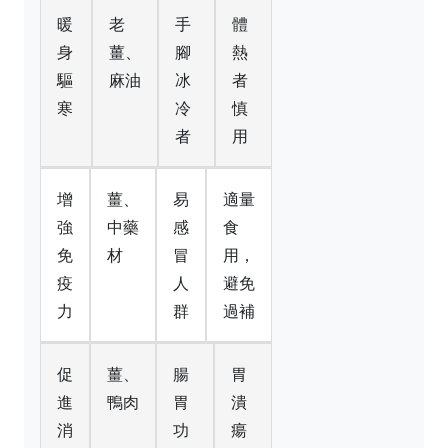
暖
老
手
體
身
薑、
腳
熱
驅
麻油
冰
者
寒
冷
慎
者
用
增
薑、
易
適量
強
中藥
感
食
免
材
冒
用，
疫
人
避免
力
群
過補
促
薑、
腸
胃
進
鴨肉
胃
潰
消
功
瘍