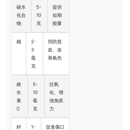
碳水
5-
提供
化合
10
短期
物
克
能量
鐵
2-
預防貧
3
血、改
毫
善氣色
克
維
5-
抗氧
生
10
化、增
素
毫
強免疫
C
克
力
鋅
1-
促進傷口