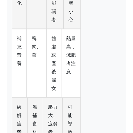
化
能
者
弱
小
者
心
補
鴨
體
熱量
充
肉、
虛
高，
營
薑
或
減肥
養
產
者注
後
意
婦
女
緩
溫
壓力
可
解
補
大、
能
疲
食
疲勞
導
勞
材
者
致