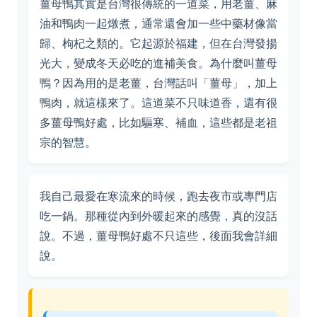
薑母鴨其實是台灣很傳統的一道菜，用老薑、麻
油和鴨肉一起燉煮，通常還會加一些中藥材像當
歸、枸杞之類的。它起源於福建，但在台灣發揚
光大，變成冬天必吃的進補美食。為什麼叫薑母
鴨？因為用的是老薑，台灣話叫「薑母」，加上
鴨肉，就這樣來了。這道菜不只味道香，還有很
多薑母鴨好處，比如驅寒、補血，這些都是老祖
宗的智慧。
我自己最愛在寒流來的時候，跑去夜市或專門店
吃一鍋。那種從內到外暖起來的感覺，真的沒話
說。不過，薑母鴨好處不只這些，後面我會詳細
說。