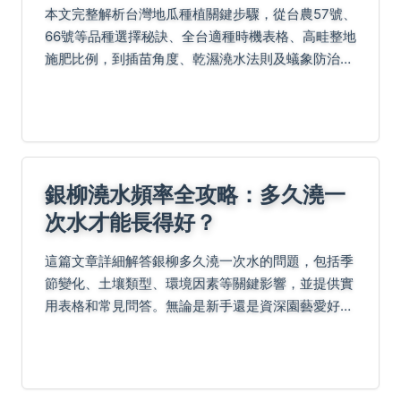
本文完整解析台灣地瓜種植關鍵步驟，從台農57號、
66號等品種選擇秘訣、全台適種時機表格、高畦整地
施肥比例，到插苗角度、乾濕澆水法則及蟻象防治實
測方法。更包含採收回糖技巧、盆栽種植解答及輪作
增產策略，融合老農經驗與實戰心得，助新手避開地
瓜發綠...
銀柳澆水頻率全攻略：多久澆一
次水才能長得好？
這篇文章詳細解答銀柳多久澆一次水的問題，包括季
節變化、土壤類型、環境因素等關鍵影響，並提供實
用表格和常見問答。無論是新手還是資深園藝愛好
者，都能學會正確澆水方法，避免過度或不足，讓銀
柳健康生長。文中還分享個人種植經驗和負面案例，
幫助您避開常...