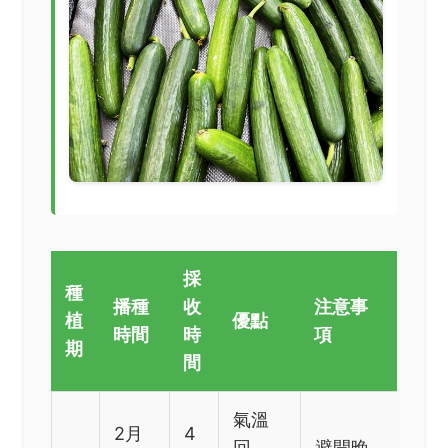
採
種
播種
收
注意事
植
優點
時間
時
項
期
間
氣溫
2月
4
回
避開晚