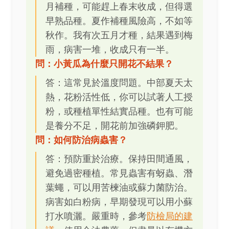
月補種，可能趕上春末收成，但得選
早熟品種。夏作補種風險高，不如等
秋作。我有次五月才種，結果遇到梅
雨，病害一堆，收成只有一半。
問：小黃瓜為什麼只開花不結果？
答：這常見於溫度問題。中部夏天太
熱，花粉活性低，你可以試著人工授
粉，或種植單性結實品種。也有可能
是養分不足，開花前加強磷鉀肥。
問：如何防治病蟲害？
答：預防重於治療。保持田間通風，
避免過密種植。常見蟲害有蚜蟲、潛
葉蠅，可以用苦楝油或蘇力菌防治。
病害如白粉病，早期發現可以用小蘇
打水噴灑。嚴重時，參考
防檢局的建