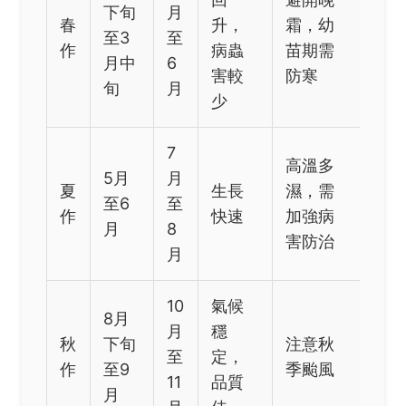
下旬
月
春
升，
霜，幼
至3
至
作
病蟲
苗期需
月中
6
害較
防寒
旬
月
少
7
高溫多
5月
月
夏
生長
濕，需
至6
至
作
快速
加強病
月
8
害防治
月
10
氣候
8月
月
穩
秋
下旬
注意秋
至
定，
作
至9
季颱風
11
品質
月