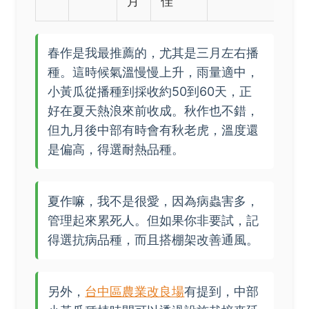
月
佳
春作是我最推薦的，尤其是三月左右播
種。這時候氣溫慢慢上升，雨量適中，
小黃瓜從播種到採收約50到60天，正
好在夏天熱浪來前收成。秋作也不錯，
但九月後中部有時會有秋老虎，溫度還
是偏高，得選耐熱品種。
夏作嘛，我不是很愛，因為病蟲害多，
管理起來累死人。但如果你非要試，記
得選抗病品種，而且搭棚架改善通風。
另外，
台中區農業改良場
有提到，中部