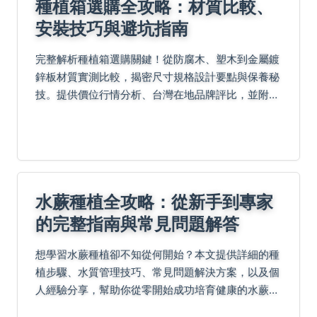
種植箱選購全攻略：材質比較、
安裝技巧與避坑指南
完整解析種植箱選購關鍵！從防腐木、塑木到金屬鍍
鋅板材質實測比較，揭密尺寸規格設計要點與保養秘
技。提供價位行情分析、台灣在地品牌評比，並附
DIY改造方案與終極檢查清單。避免排水不良、材質
裂化等慘痛教訓，快速掌握種植箱挑選訣竅，讓你的
居家種植事...
水蕨種植全攻略：從新手到專家
的完整指南與常見問題解答
想學習水蕨種植卻不知從何開始？本文提供詳細的種
植步驟、水質管理技巧、常見問題解決方案，以及個
人經驗分享，幫助你從零開始成功培育健康的水蕨，
避免常見錯誤，提升種植成功率。