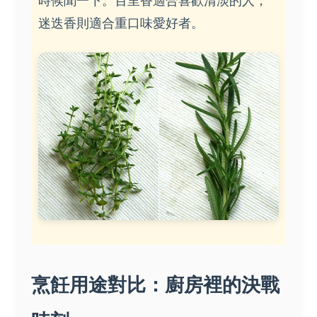
時候聞一下。百里香適合喜歡清淡的人，
迷迭香則適合重口味愛好者。
烹飪用途對比：廚房裡的決戰