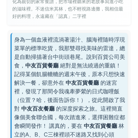
化為親切的家常食譜，把市場裡聽來的老故事寫進小吃
的滋味裡。不迷信米其林，也不輕視路邊攤，我相信最
好的料理，永遠藏在「認真」二字裡
身為一個血液裡流淌著湯汁、腦海裡隨時浮現
菜單的標準吃貨，我那雙尋找美味的雷達，總
是自動掃描著台中街頭巷尾。說到百貨公司美
食，
中友百貨餐廳
絕對是無法繞過的重鎮！
記得某個飢腸轆轆的週末午後，原本只想快速
解決一餐，卻意外在
中友百貨餐廳
的迷宮
裡，發現了那間令我魂牽夢縈的日式咖哩飯
（位置？哈，後面告訴你！），從此開啟了我
對
中友百友餐廳
的深度探索之旅。這裡簡直
像個美食聯合國，每次踏進來，選擇困難症都
會瞬間發作！ 講真的，要在
中友百貨餐廳
林
立的A、B、C三棟裡頭不迷路又找到心頭