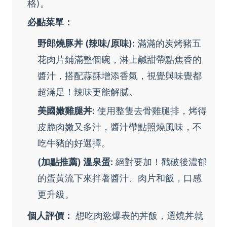
格)。
必點菜單：
野郎燒豚丼 (辣味/原味):
滿滿的炭烤豬五
花肉片鋪滿整個碗，淋上鹹甜帶點焦香的
醬汁，搭配蒜酥增添香氣，視覺與味覺都
超滿足！辣味更能解膩。
美國嫩雞腿丼:
使用整隻去骨雞腿排，烤得
皮脆肉嫩又多汁，醬汁帶點照燒風味，不
吃牛豬的好選擇。
(加點推薦) 溫泉蛋:
絕對要加！戳破後濃郁
的蛋黃流下來拌著醬汁、肉片和飯，口感
更升級。
個人評價：
想吃肉慾爆表的丼飯，選燒丼就