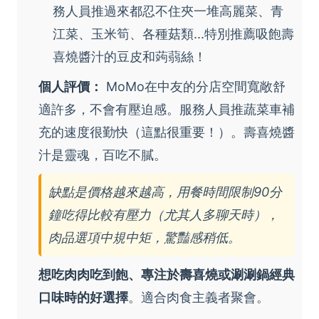
務人員推過來都忍不住夾一堆高麗菜、青
江菜、玉米筍、各種菇類...特別推薦吸飽壽
喜燒醬汁的豆皮和蒟蒻絲！
個人評價：
MoMo在中友的分店空間寬敞舒
適許多，不會有壓迫感。服務人員推蔬菜車補
充的速度很勤快（這點很重要！）。壽喜燒醬
汁是靈魂，百吃不膩。
缺點是價格越來越高，用餐時間限制90分
鐘吃得比較有壓力（尤其人多聊天時），
肉品選項中規中矩，驚豔感稍低。
想吃肉肉吃到飽、專注於壽喜燒或涮涮鍋經典
口味時的好選擇
。適合肉食主義者聚會。