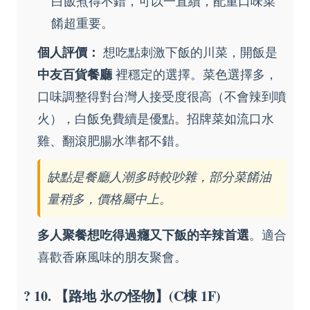
白飯煮得不錯，可以一直續，配重口味菜
餚超重要。
個人評價：
想吃點刺激下飯的川菜，開飯是
中友百貨餐廳
裡穩定的選擇。菜色選擇多，
口味調整得對台灣人接受度很高（不會辣到噴
火），白飯免費續是優點。招牌菜如流口水
雞、翻滾肥腸水準都不錯。
缺點是餐廳人潮多時較吵雜，部分菜餚油
量稍多，價格屬中上。
多人聚餐想吃得過癮又下飯的辛辣首選
。適合
喜歡香麻風味的朋友聚會。
? 10. 【路地 氷の怪物】(C棟 1F)