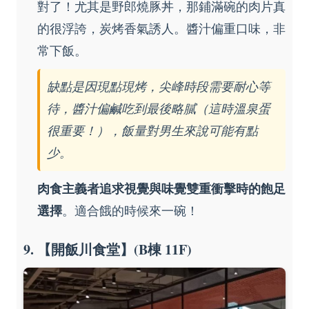
對了！尤其是野郎燒豚丼，那鋪滿碗的肉片真
的很浮誇，炭烤香氣誘人。醬汁偏重口味，非
常下飯。
缺點是因現點現烤，尖峰時段需要耐心等
待，醬汁偏鹹吃到最後略膩（這時溫泉蛋
很重要！），飯量對男生來說可能有點
少。
肉食主義者追求視覺與味覺雙重衝擊時的飽足
選擇
。適合餓的時候來一碗！
9. 【開飯川食堂】(B棟 11F)