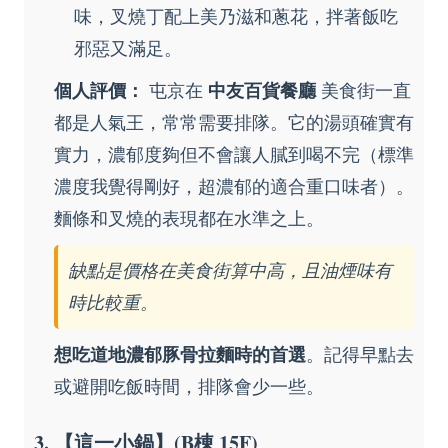
味，叉燒丁配上美乃滋和蔥花，拌著飯吃
邪惡又滿足。
個人評價：
屯京在
中友百貨餐廳
美食街一直
都是人氣王，常常需要排隊。它的湯頭確實有
實力，濃郁度夠但不會讓人膩到喝不完（標準
濃度我覺得剛好，超濃郁的適合重口味者）。
麵條和叉燒的表現都在水準之上。
缺點是價格在美食街算中高，且油煙味有
時比較重。
想吃道地濃郁豚骨拉麵時的首選
。記得早點去
或避開吃飯時間，排隊會少一些。
3. 【這一小鍋】(B棟 15F)