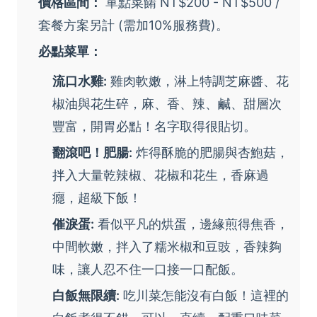
價格區間：
單點菜餚 NT$200 - NT$500 /
套餐方案另計 (需加10%服務費)。
必點菜單：
流口水雞:
雞肉軟嫩，淋上特調芝麻醬、花
椒油與花生碎，麻、香、辣、鹹、甜層次
豐富，開胃必點！名字取得很貼切。
翻滾吧！肥腸:
炸得酥脆的肥腸與杏鮑菇，
拌入大量乾辣椒、花椒和花生，香麻過
癮，超級下飯！
催淚蛋:
看似平凡的烘蛋，邊緣煎得焦香，
中間軟嫩，拌入了糯米椒和豆豉，香辣夠
味，讓人忍不住一口接一口配飯。
白飯無限續:
吃川菜怎能沒有白飯！這裡的