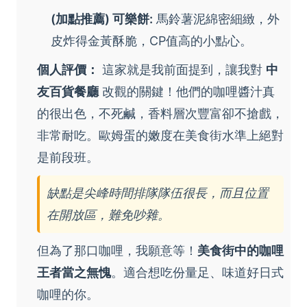
(加點推薦) 可樂餅:
馬鈴薯泥綿密細緻，外
皮炸得金黃酥脆，CP值高的小點心。
個人評價：
這家就是我前面提到，讓我對
中
友百貨餐廳
改觀的關鍵！他們的咖哩醬汁真
的很出色，不死鹹，香料層次豐富卻不搶戲，
非常耐吃。歐姆蛋的嫩度在美食街水準上絕對
是前段班。
缺點是尖峰時間排隊隊伍很長，而且位置
在開放區，難免吵雜。
但為了那口咖哩，我願意等！
美食街中的咖哩
王者當之無愧
。適合想吃份量足、味道好日式
咖哩的你。