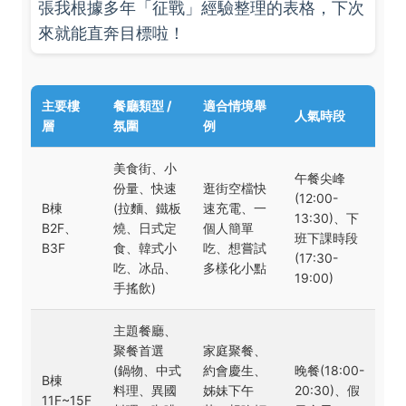
張我根據多年「征戰」經驗整理的表格，下次
來就能直奔目標啦！
主要樓
餐廳類型 /
適合情境舉
人氣時段
層
氛圍
例
美食街、小
午餐尖峰
份量、快速
逛街空檔快
(12:00-
B棟
(拉麵、鐵板
速充電、一
13:30)、下
B2F、
燒、日式定
個人簡單
班下課時段
B3F
食、韓式小
吃、想嘗試
(17:30-
吃、冰品、
多樣化小點
19:00)
手搖飲)
主題餐廳、
聚餐首選
家庭聚餐、
(鍋物、中式
約會慶生、
晚餐(18:00-
B棟
料理、異國
姊妹下午
20:30)、假
11F~15F