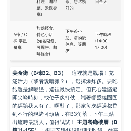
料理、咖啡
茶、想吃頓
日全天
廳、景觀餐
好的
廳)
甜點輕食、
下午茶小
A棟 / C
特色小店
下午時段
憩、購物後
棟 零星
(知名鬆餅、
(14:00-
休息、等朋
餐廳
可麗餅、咖
17:00)
友
啡輕食)
美食街（B棟B2、B3）
：這裡就是戰場！充
滿活力（或者說嘈雜？），選擇爆炸多。要吃
飽還是解嘴饞，這裡最快搞定。但真心建議避
開尖峰時刻，找位子像打仗，端著餐盤繞圈圈
的經驗我太有了。啊對了，那家每次經過都香
到不行的現烤可頌店，在B3角落，下午三點
出爐時最誘人，值得試試！
主題餐廳樓層（B
棟11-15F）
：想要安靜舒服點聊天吃飯，往高