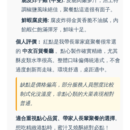
脆皮炸子雞 (半隻):
皮脆肉嫩多汁，沾上特
調椒鹽風味絕佳，聚餐點這道很有面子。
鮮蝦腐皮捲:
腐皮炸得金黃香脆不油膩，內
餡蝦仁飽滿彈牙，鮮味十足。
個人評價：
紅點是我帶長輩家庭聚餐很常選
的
中友百貨餐廳
。點心製作確實精緻，尤其
酥皮類水準很高。整體口味偏傳統港式，不會
過度創新而走味。環境舒適，桌距適中。
缺點是價格偏高，部分服務人員態度比較
制式化沒溫度，非點心類的大菜表現相對
普通。
適合重視點心品質、帶家人長輩聚餐的選擇
。
想吃精緻港點時，蜜汁叉燒酥絕對必點！