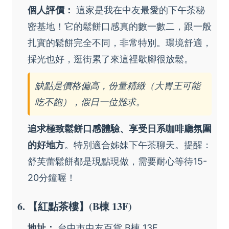
個人評價：
這家是我在中友最愛的下午茶秘
密基地！它的鬆餅口感真的數一數二，跟一般
扎實的鬆餅完全不同，非常特別。環境舒適，
採光也好，逛街累了來這裡歇腳很放鬆。
缺點是價格偏高，份量精緻（大胃王可能
吃不飽），假日一位難求。
追求極致鬆餅口感體驗、享受日系咖啡廳氛圍
的好地方
。特別適合姊妹下午茶聊天。提醒：
舒芙蕾鬆餅都是現點現做，需要耐心等待15-
20分鐘喔！
6. 【紅點茶樓】(B棟 13F)
地址：
台中市中友百貨 B棟 13F。